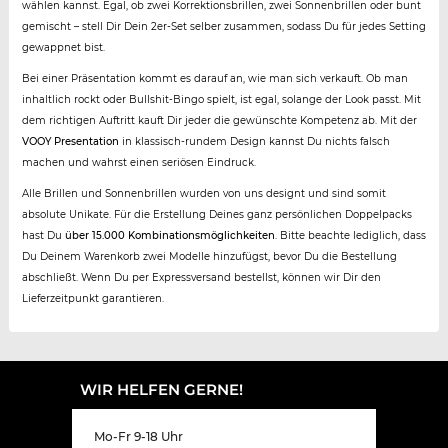
wählen kannst. Egal, ob zwei Korrektionsbrillen, zwei Sonnenbrillen oder bunt
gemischt – stell Dir Dein 2er-Set selber zusammen, sodass Du für jedes Setting
gewappnet bist.
Bei einer Präsentation kommt es darauf an, wie man sich verkauft. Ob man
inhaltlich rockt oder Bullshit-Bingo spielt, ist egal, solange der Look passt. Mit
dem richtigen Auftritt kauft Dir jeder die gewünschte Kompetenz ab. Mit der
VOOY Presentation
in klassisch-rundem Design kannst Du nichts falsch
machen und wahrst einen seriösen Eindruck.
Alle Brillen und Sonnenbrillen wurden von uns designt und sind somit
absolute Unikate. Für die Erstellung Deines ganz persönlichen Doppelpacks
hast Du
über 15.000 Kombinationsmöglichkeiten
. Bitte beachte lediglich, dass
Du Deinem Warenkorb zwei Modelle hinzufügst, bevor Du die Bestellung
abschließt. Wenn Du per Expressversand bestellst, können wir Dir den
Lieferzeitpunkt garantieren.
WIR HELFEN GERNE!
Mo-Fr 9-18 Uhr