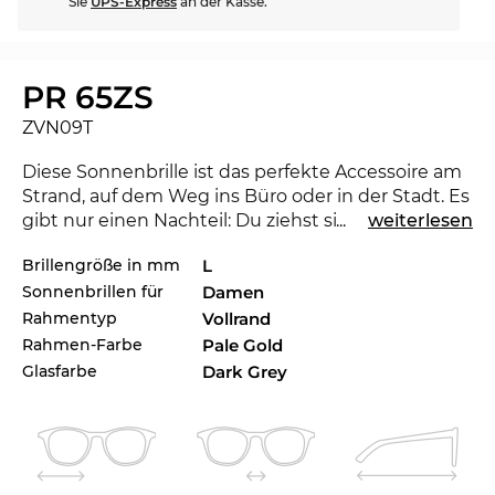
Sie
UPS-Express
an der Kasse.
PR 65ZS
ZVN09T
Diese Sonnenbrille ist das perfekte Accessoire am
Strand, auf dem Weg ins Büro oder in der Stadt. Es
gibt nur einen Nachteil: Du ziehst sicherlich den
...
weiterlesen
einen oder anderen neidischen Blick auf Dich. Mit
Brillengröße in mm
L
der neuen
Prada
kannst du zeigen, dass du ein
Sonnenbrillen für
Damen
Trendsetter bist. Für die laufende Saison setzt das
renommierte Label mit der Kollektion Maßstäbe
Rahmentyp
Vollrand
für 2023. Die PR 65ZS ist im Edel-Optics
Rahmen-Farbe
Pale Gold
Onlineshop auch in weiteren Styles aus den Prada
Glasfarbe
Dark Grey
Kollektionen 2022 und 2023 zu haben.
Das Brillengestell ist speziell für
Powerfrauen
entworfen. Anmutiges Design und
Ausdrucksstärke verbinden sich zu klassischem