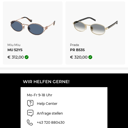
Miu Miu
Prada
MU 52YS
PR B53S
€ 312,00
€ 320,00
WIR HELFEN GERNE!
Mo-Fr 9-18 Uhr
Help Center
Anfrage stellen
+43 720 880430