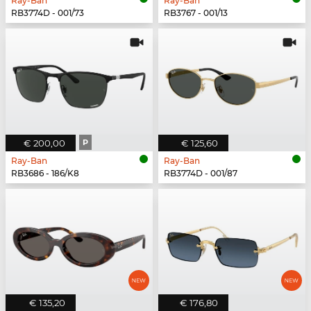
Ray-Ban
Ray-Ban
RB3774D - 001/73
RB3767 - 001/13
€ 200,00
P
€ 125,60
Ray-Ban
Ray-Ban
RB3686 - 186/K8
RB3774D - 001/87
€ 135,20
€ 176,80