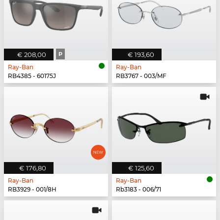
€ 208,00
P
€ 193,60
Ray-Ban
Ray-Ban
RB4385 - 60175J
RB3767 - 003/MF
€ 176,80
€ 125,60
Ray-Ban
Ray-Ban
RB3929 - 001/8H
Rb3183 - 006/71