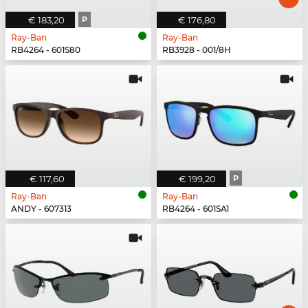
€ 183,20
P
€ 176,80
Ray-Ban
Ray-Ban
RB4264 - 601S80
RB3928 - 001/8H
€ 117,60
€ 199,20
P
Ray-Ban
Ray-Ban
ANDY - 607313
RB4264 - 601SA1