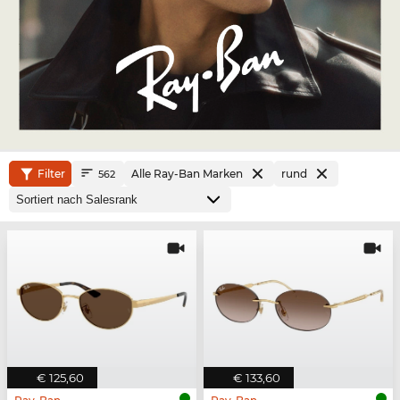
Filter
Alle Ray-Ban Marken
rund
562
€ 125,60
€ 133,60