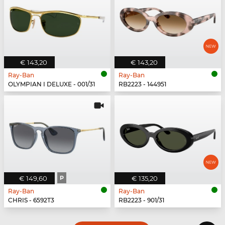
€ 143,20
€ 143,20
Ray-Ban
Ray-Ban
OLYMPIAN I DELUXE - 001/31
RB2223 - 144951
€ 149,60
P
€ 135,20
Ray-Ban
Ray-Ban
CHRIS - 6592T3
RB2223 - 901/31