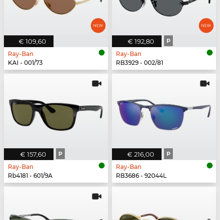
€ 109,60
€ 192,80
P
Ray-Ban
Ray-Ban
KAI - 001/73
RB3929 - 002/81
€ 157,60
P
€ 216,00
P
Ray-Ban
Ray-Ban
Rb4181 - 601/9A
RB3686 - 92044L