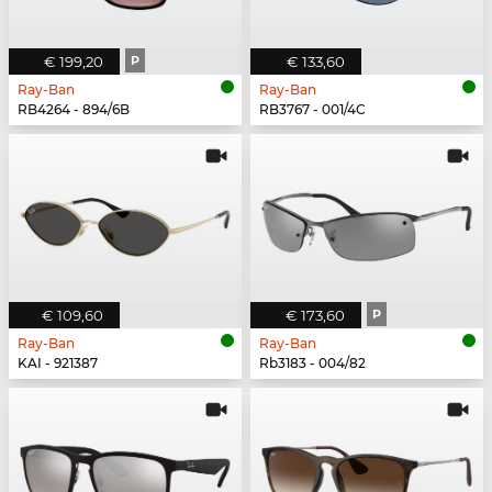
€ 199,20
P
€ 133,60
Ray-Ban
Ray-Ban
RB4264 - 894/6B
RB3767 - 001/4C
€ 109,60
€ 173,60
P
Ray-Ban
Ray-Ban
KAI - 921387
Rb3183 - 004/82