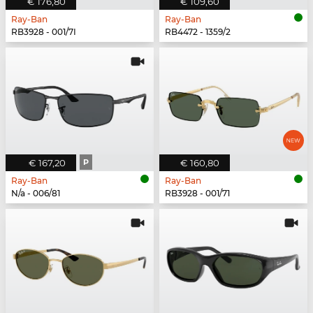
€ 176,80
€ 109,60
Ray-Ban
Ray-Ban
RB3928 - 001/7I
RB4472 - 1359/2
€ 167,20
P
€ 160,80
Ray-Ban
Ray-Ban
N/a - 006/81
RB3928 - 001/71