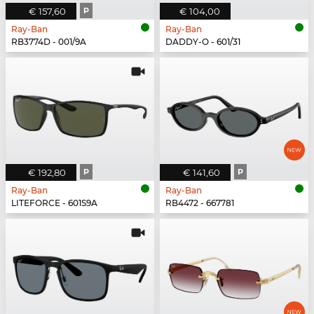
€ 157,60
P
€ 104,00
Ray-Ban
Ray-Ban
RB3774D - 001/9A
DADDY-O - 601/31
€ 192,80
P
€ 141,60
P
Ray-Ban
Ray-Ban
LITEFORCE - 601S9A
RB4472 - 667781