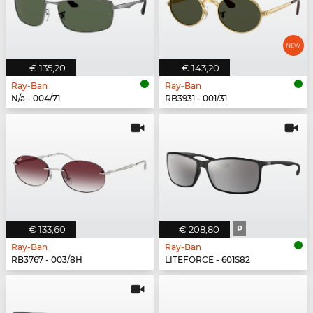
€ 135,20
€ 143,20
Ray-Ban
Ray-Ban
N/a - 004/71
RB3931 - 001/31
€ 133,60
€ 208,80
P
Ray-Ban
Ray-Ban
RB3767 - 003/8H
LITEFORCE - 601S82