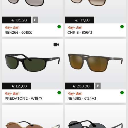
€ 199,20
P
€ 117,60
Ray-Ban
Ray-Ban
RB4264 - 601S5J
CHRIS - 856/13
€ 125,60
€ 208,00
P
Ray-Ban
Ray-Ban
PREDATOR 2 - W1847
RB4385 - 6124A3