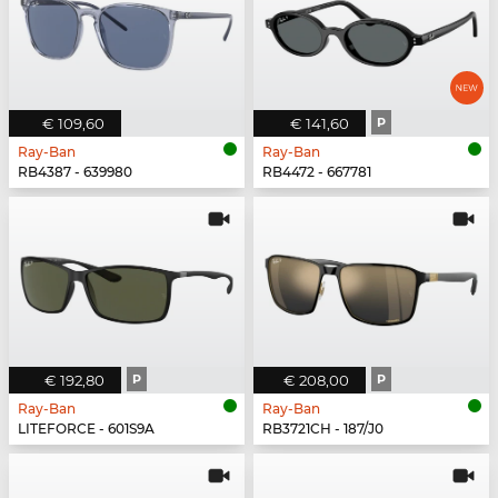
€ 109,60
€ 141,60
P
Ray-Ban
Ray-Ban
RB4387 - 639980
RB4472 - 667781
€ 192,80
P
€ 208,00
P
Ray-Ban
Ray-Ban
LITEFORCE - 601S9A
RB3721CH - 187/J0