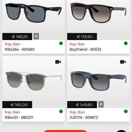
€ 183,20
P
€ 133,60
Ray-Ban
Ray-Ban
RB4264 - 601S80
Boyfriend - 601/32
€ 160,00
€ 149,60
P
Ray-Ban
Ray-Ban
RB4451 - 680271
JUSTIN - 6596T3