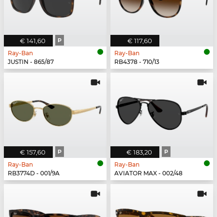
€ 141,60
P
€ 117,60
Ray-Ban
Ray-Ban
JUSTIN - 865/87
RB4378 - 710/13
€ 157,60
P
€ 183,20
P
Ray-Ban
Ray-Ban
RB3774D - 001/9A
AVIATOR MAX - 002/48