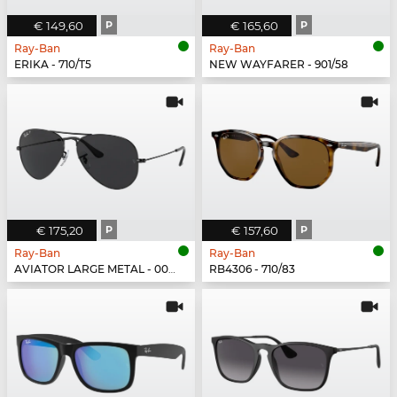
€ 149,60
P
€ 165,60
P
Ray-Ban
Ray-Ban
ERIKA - 710/T5
NEW WAYFARER - 901/58
€ 175,20
P
€ 157,60
P
Ray-Ban
Ray-Ban
AVIATOR LARGE METAL - 002/48
RB4306 - 710/83