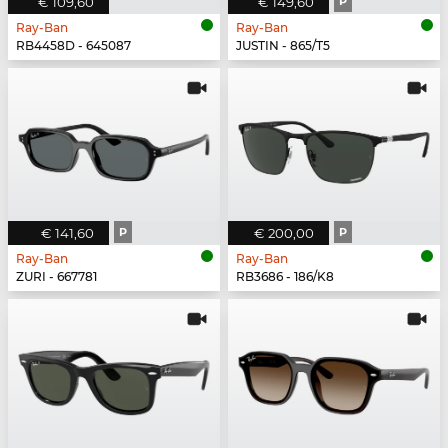
€ 109,60
€ 149,60
P
Ray-Ban
Ray-Ban
RB4458D - 645087
JUSTIN - 865/T5
€ 141,60
P
€ 200,00
P
Ray-Ban
Ray-Ban
ZURI - 667781
RB3686 - 186/K8