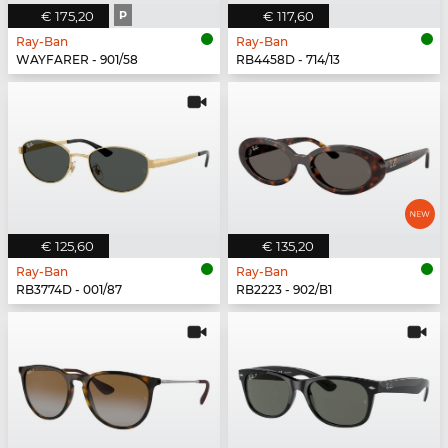
€ 175,20
P
€ 117,60
Ray-Ban
Ray-Ban
WAYFARER - 901/58
RB4458D - 714/13
€ 125,60
€ 135,20
Ray-Ban
Ray-Ban
RB3774D - 001/87
RB2223 - 902/B1