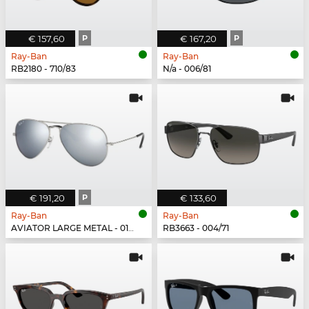
€ 157,60
P
€ 167,20
P
Ray-Ban
Ray-Ban
RB2180 - 710/83
N/a - 006/81
€ 191,20
P
€ 133,60
Ray-Ban
Ray-Ban
AVIATOR LARGE METAL - 019/W3
RB3663 - 004/71