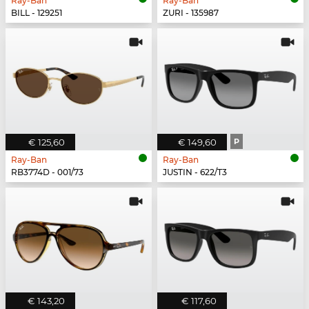
Ray-Ban
Ray-Ban
BILL - 129251
ZURI - 135987
€ 125,60
€ 149,60
P
Ray-Ban
Ray-Ban
RB3774D - 001/73
JUSTIN - 622/T3
€ 143,20
€ 117,60