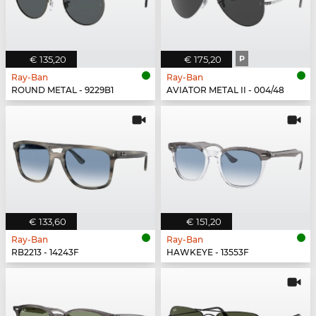
€ 135,20
€ 175,20
P
Ray-Ban
Ray-Ban
ROUND METAL - 9229B1
AVIATOR METAL II - 004/48
€ 133,60
€ 151,20
Ray-Ban
Ray-Ban
RB2213 - 14243F
HAWKEYE - 13553F