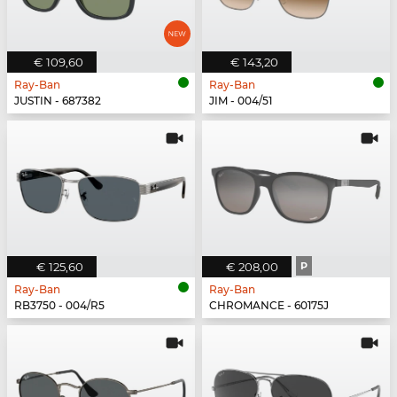
€ 109,60
€ 143,20
Ray-Ban
Ray-Ban
JUSTIN - 687382
JIM - 004/51
€ 125,60
€ 208,00
P
Ray-Ban
Ray-Ban
RB3750 - 004/R5
CHROMANCE - 60175J