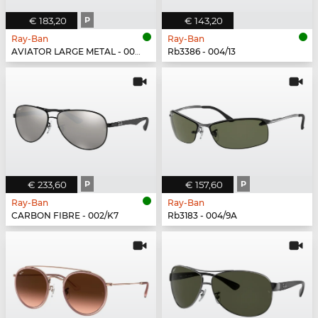
€ 183,20
P
€ 143,20
Ray-Ban
Ray-Ban
AVIATOR LARGE METAL - 004/78
Rb3386 - 004/13
€ 233,60
P
€ 157,60
P
Ray-Ban
Ray-Ban
CARBON FIBRE - 002/K7
Rb3183 - 004/9A