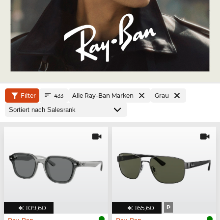
Filter
Alle Ray-Ban Marken
Grau
433
€ 109,60
€ 165,60
P