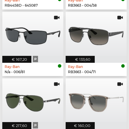
Ray-Ban
Ray-Ban
RB4458D - 645087
RB3663 - 004/58
€ 167,20
P
€ 133,60
Ray-Ban
Ray-Ban
N/a - 006/81
RB3663 - 004/71
€ 217,60
P
€ 160,00