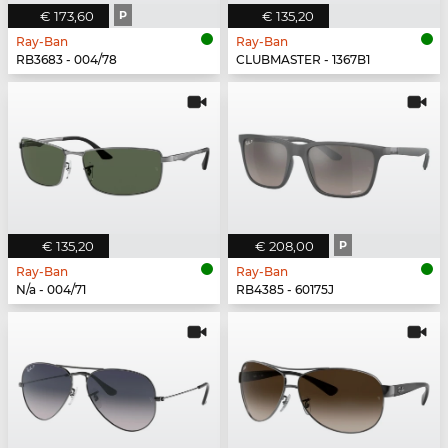
€ 173,60
P
€ 135,20
Ray-Ban
Ray-Ban
RB3683 - 004/78
CLUBMASTER - 1367B1
€ 135,20
€ 208,00
P
Ray-Ban
Ray-Ban
N/a - 004/71
RB4385 - 60175J