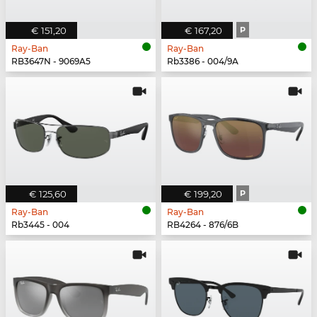
€ 151,20
€ 167,20
P
Ray-Ban
Ray-Ban
RB3647N - 9069A5
Rb3386 - 004/9A
€ 125,60
€ 199,20
P
Ray-Ban
Ray-Ban
Rb3445 - 004
RB4264 - 876/6B