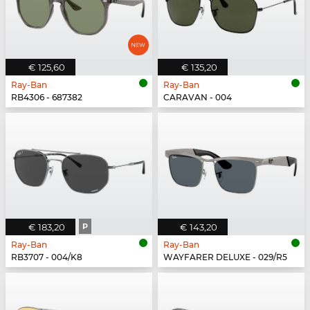
€ 125,60
€ 135,20
Ray-Ban
Ray-Ban
RB4306 - 687382
CARAVAN - 004
€ 183,20
P
€ 143,20
Ray-Ban
Ray-Ban
RB3707 - 004/K8
WAYFARER DELUXE - 029/R5