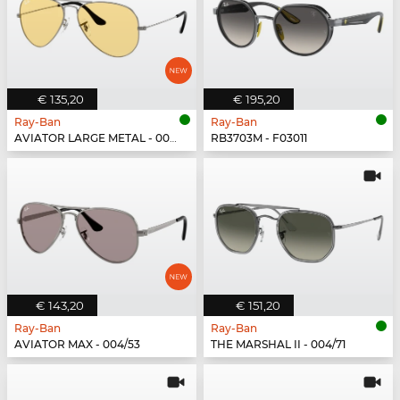
€ 135,20
€ 195,20
Ray-Ban
Ray-Ban
AVIATOR LARGE METAL - 004/R6
RB3703M - F03011
€ 143,20
€ 151,20
Ray-Ban
Ray-Ban
AVIATOR MAX - 004/53
THE MARSHAL II - 004/71