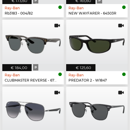
€ 173,60
P
€ 165,60
P
Ray-Ban
Ray-Ban
Rb3183 - 004/82
NEW WAYFARER - 64503R
€ 184,00
P
€ 125,60
Ray-Ban
Ray-Ban
CLUBMASTER REVERSE - 670781
PREDATOR 2 - W1847