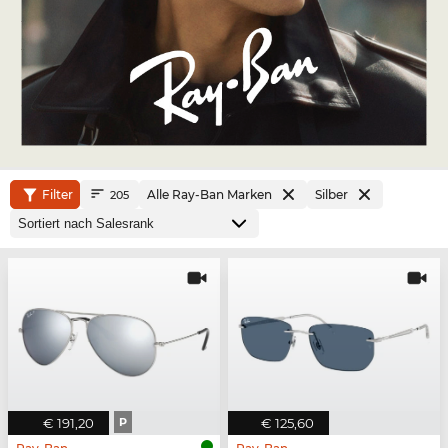
Filter
Alle Ray-Ban Marken
Silber
205
€ 191,20
P
€ 125,60