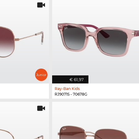
€ 61,97
Ray-Ban Kids
RJ9071S - 70678G