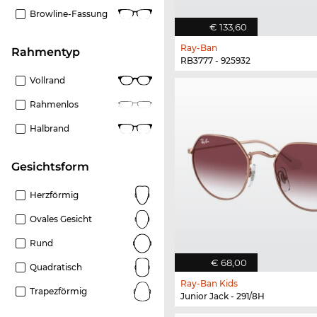
Browline-Fassung
€ 133,60
Ray-Ban
Rahmentyp
RB3777 - 925932
Vollrand
Rahmenlos
Halbrand
Gesichtsform
Herzförmig
Ovales Gesicht
Rund
€ 68,00
Quadratisch
Ray-Ban Kids
Trapezförmig
Junior Jack - 291/8H