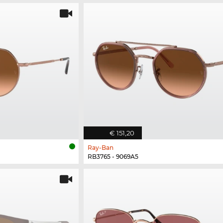
€ 151,20
Ray-Ban
RB3765 - 9069A5