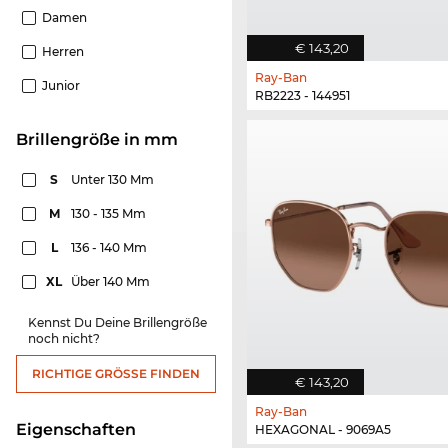
Damen
€ 143,20
Herren
Ray-Ban
Junior
RB2223 - 144951
Brillengröße in mm
S
Unter 130 Mm
M
130 - 135 Mm
L
136 - 140 Mm
XL
Über 140 Mm
Kennst Du Deine Brillengröße
noch nicht?
RICHTIGE GRÖSSE FINDEN
€ 143,20
Ray-Ban
Eigenschaften
HEXAGONAL - 9069A5