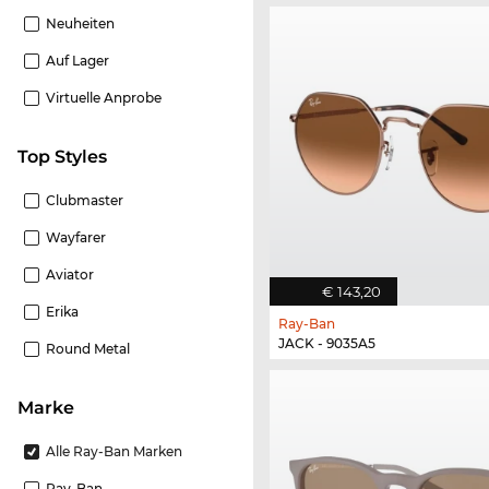
Neuheiten
Auf Lager
Virtuelle Anprobe
Top Styles
Clubmaster
Wayfarer
Aviator
€ 143,20
Erika
Ray-Ban
JACK - 9035A5
Round Metal
Marke
Alle Ray-Ban Marken
Ray-Ban