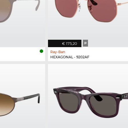
€ 175,20
P
Ray-Ban
HEXAGONAL - 9202AF