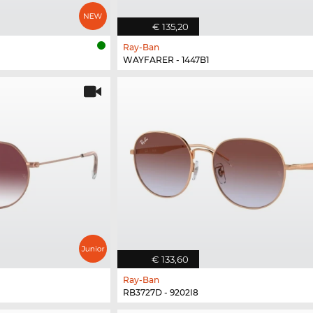
€ 135,20
Ray-Ban
WAYFARER - 1447B1
€ 133,60
Ray-Ban
RB3727D - 9202I8