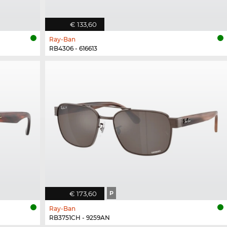
€ 133,60
Ray-Ban
RB4306 - 616613
€ 173,60
P
Ray-Ban
RB3751CH - 9259AN