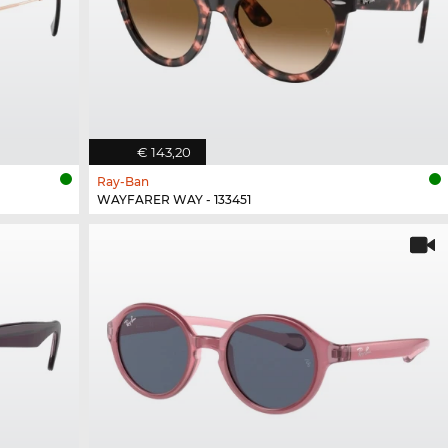
€ 143,20
Ray-Ban
WAYFARER WAY - 133451