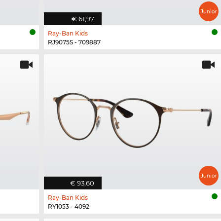
€ 61,97
Ray-Ban Kids
RJ9075S - 709887
€ 93,60
Ray-Ban Kids
RY1053 - 4092