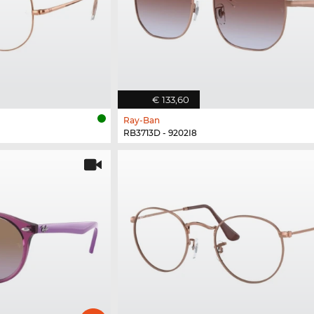
€ 133,60
Ray-Ban
RB3713D - 9202I8