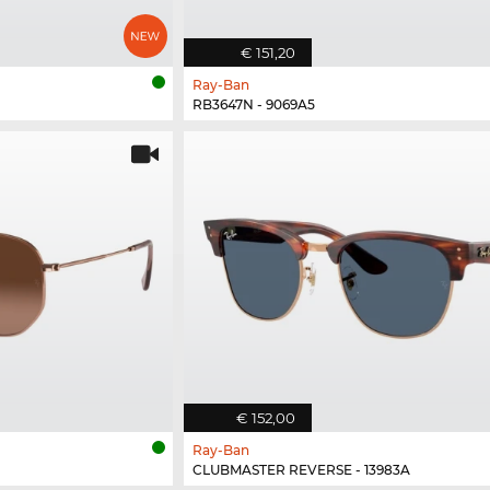
€ 151,20
Ray-Ban
RB3647N - 9069A5
€ 152,00
Ray-Ban
CLUBMASTER REVERSE - 13983A