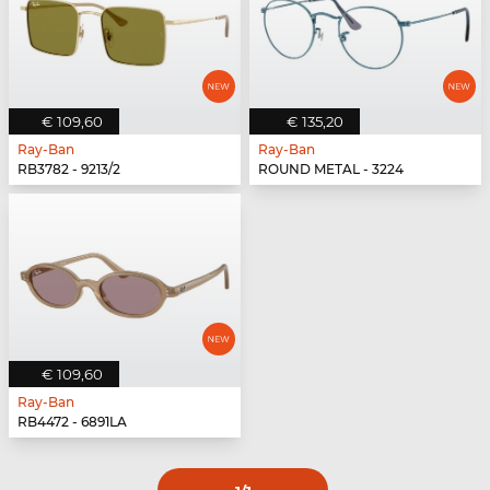
€ 109,60
€ 135,20
Ray-Ban
Ray-Ban
RB3782 - 9213/2
ROUND METAL - 3224
€ 109,60
Ray-Ban
RB4472 - 6891LA