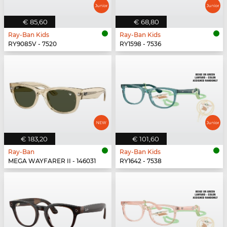
€ 85,60
€ 68,80
Ray-Ban Kids
Ray-Ban Kids
RY9085V - 7520
RY1598 - 7536
€ 183,20
€ 101,60
Ray-Ban
Ray-Ban Kids
MEGA WAYFARER II - 146031
RY1642 - 7538