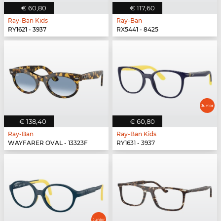
€ 60,80
€ 117,60
Ray-Ban Kids
Ray-Ban
RY1621 - 3937
RX5441 - 8425
€ 138,40
€ 60,80
Ray-Ban
Ray-Ban Kids
WAYFARER OVAL - 13323F
RY1631 - 3937