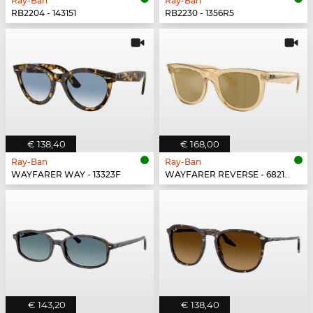
Ray-Ban
Ray-Ban
RB2204 - 143151
RB2230 - 1356R5
€ 138,40
€ 168,00
Ray-Ban
Ray-Ban
WAYFARER WAY - 13323F
WAYFARER REVERSE - 68215A
€ 143,20
€ 138,40