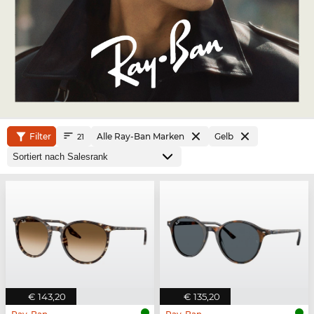
Filter
Alle Ray-Ban Marken
Gelb
21
€ 143,20
€ 135,20