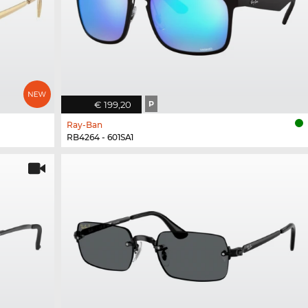
€ 199,20
P
Ray-Ban
RB4264 - 601SA1