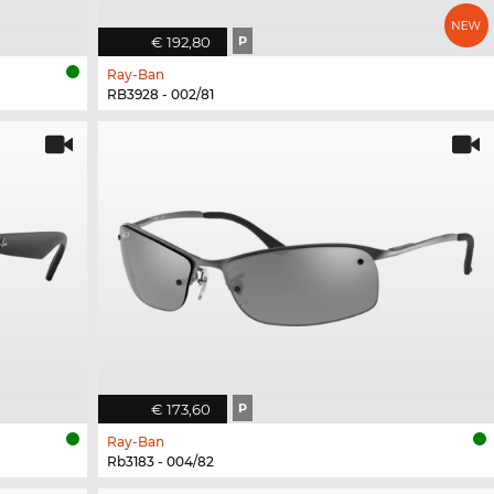
€ 192,80
P
Ray-Ban
RB3928 - 002/81
€ 173,60
P
Ray-Ban
Rb3183 - 004/82