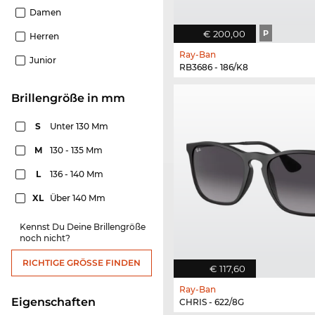
Damen
€ 200,00
P
Herren
Ray-Ban
Junior
RB3686 - 186/K8
Brillengröße in mm
S
Unter 130 Mm
M
130 - 135 Mm
L
136 - 140 Mm
XL
Über 140 Mm
Kennst Du Deine Brillengröße
noch nicht?
RICHTIGE GRÖSSE FINDEN
€ 117,60
Ray-Ban
Eigenschaften
CHRIS - 622/8G