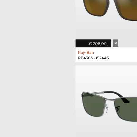
€ 208,00
P
Ray-Ban
RB4385 - 6124A3