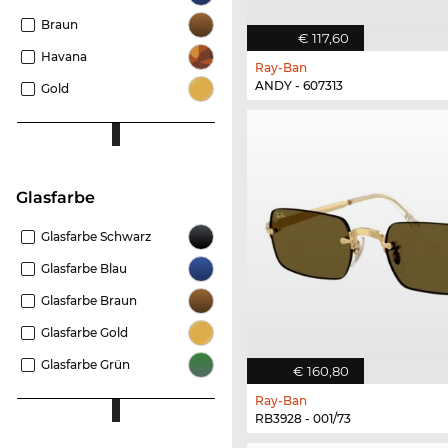
Braun
€ 117,60
Havana
Ray-Ban
ANDY - 607313
Gold
Glasfarbe
Glasfarbe Schwarz
Glasfarbe Blau
Glasfarbe Braun
Glasfarbe Gold
Glasfarbe Grün
€ 160,80
Ray-Ban
RB3928 - 001/73