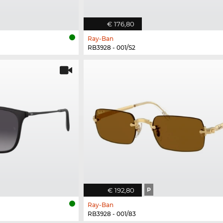
€ 176,80
Ray-Ban
RB3928 - 001/S2
€ 192,80
P
Ray-Ban
RB3928 - 001/83