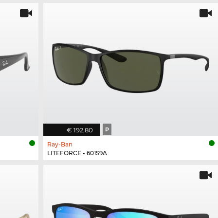
€ 192,80
P
Ray-Ban
LITEFORCE - 601S9A