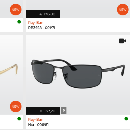
€ 176,80
Ray-Ban
RB3928 - 001/7I
€ 167,20
P
Ray-Ban
N/a - 006/81