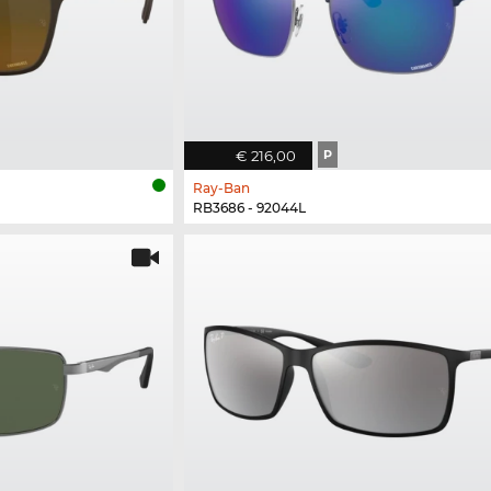
€ 216,00
P
Ray-Ban
RB3686 - 92044L