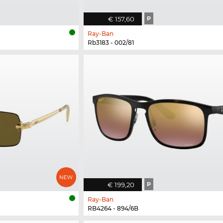
€ 157,60
P
Ray-Ban
Rb3183 - 002/81
€ 199,20
P
Ray-Ban
RB4264 - 894/6B