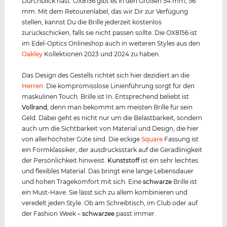
Durchblick hast. OX8156 gibt es in den Größen 54 mm, 56
mm. Mit dem Retourenlabel, das wir Dir zur Verfügung
stellen, kannst Du die Brille jederzeit kostenlos
zurückschicken, falls sie nicht passen sollte. Die OX8156 ist
im Edel-Optics Onlineshop auch in weiteren Styles aus den
Oakley
Kollektionen 2023 und 2024 zu haben.
Das Design des Gestells richtet sich hier dezidiert an die
Herren
. Die kompromisslose Linienführung sorgt für den
maskulinen Touch. Brille ist In. Entsprechend beliebt ist
Vollrand
, denn man bekommt am meisten Brille für sein
Geld. Dabei geht es nicht nur um die Belastbarkeit, sondern
auch um die Sichtbarkeit von Material und Design, die hier
von allerhöchster Güte sind. Die eckige
Square
Fassung ist
ein Formklassiker, der ausdrucksstark auf die Geradlinigkeit
der Persönlichkeit hinweist.
Kunststof
f
ist ein sehr leichtes
und flexibles Material. Das bringt eine lange Lebensdauer
und hohen Tragekomfort mit sich. Eine
schwarze
Brille ist
ein Must-Have. Sie lässt sich zu allem kombinieren und
veredelt jeden Style. Ob am Schreibtisch, im Club oder auf
der Fashion Week –
schwarze
e
passt immer.