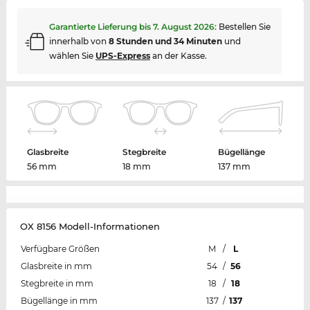
Garantierte Lieferung bis
7. August 2026
:
Bestellen Sie
innerhalb von
8 Stunden und 34 Minuten
und
wählen Sie
UPS-Express
an der Kasse.
Glasbreite
Stegbreite
Bügellänge
56 mm
18 mm
137 mm
OX 8156 Modell-Informationen
Verfügbare Größen
M
/
L
Glasbreite in mm
54
/
56
Stegbreite in mm
18
/
18
Bügellänge in mm
137
/
137