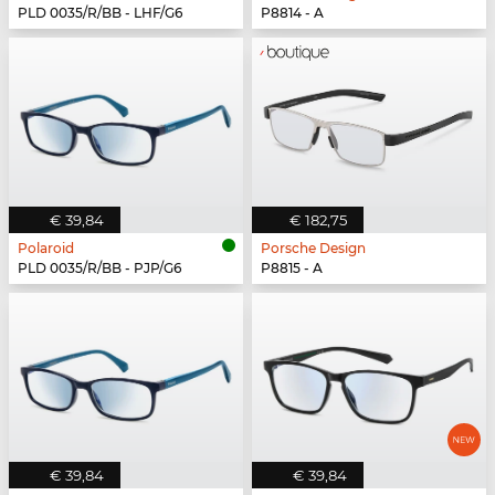
PLD 0035/R/BB - LHF/G6
P8814 - A
€ 39,84
€ 182,75
Polaroid
Porsche Design
PLD 0035/R/BB - PJP/G6
P8815 - A
€ 39,84
€ 39,84