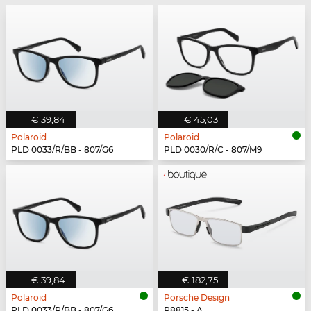
€ 39,84
€ 45,03
Polaroid
Polaroid
PLD 0033/R/BB - 807/G6
PLD 0030/R/C - 807/M9
€ 39,84
€ 182,75
Polaroid
Porsche Design
PLD 0033/R/BB - 807/G6
P8815 - A