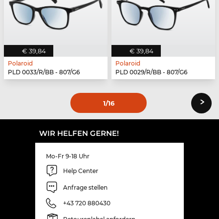
€ 39,84
€ 39,84
Polaroid
Polaroid
PLD 0033/R/BB - 807/G6
PLD 0029/R/BB - 807/G6
›
1
/16
WIR HELFEN GERNE!
Mo-Fr 9-18 Uhr
Help Center
Anfrage stellen
+43 720 880430