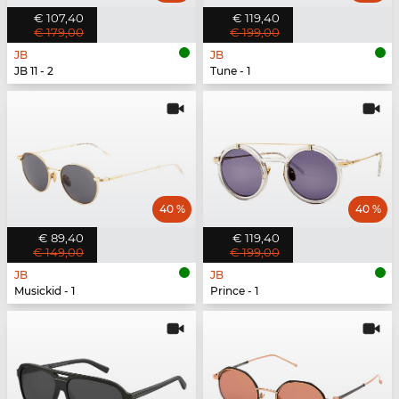
€ 107,40
€ 119,40
€ 179,00
€ 199,00
JB
JB
JB 11 - 2
Tune - 1
40 %
40 %
€ 89,40
€ 119,40
€ 149,00
€ 199,00
JB
JB
Musickid - 1
Prince - 1