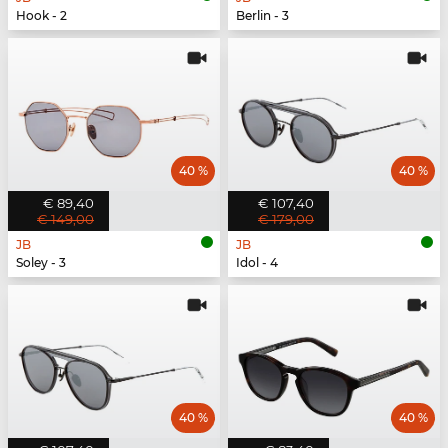
Hook - 2
Berlin - 3
40 %
40 %
€ 89,40
€ 107,40
€ 149,00
€ 179,00
JB
JB
Soley - 3
Idol - 4
40 %
40 %