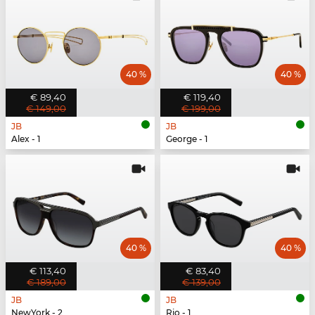
40 %
40 %
€ 89,40
€ 119,40
€ 149,00
€ 199,00
JB
JB
Alex - 1
George - 1
40 %
40 %
€ 113,40
€ 83,40
€ 189,00
€ 139,00
JB
JB
NewYork - 2
Rio - 1