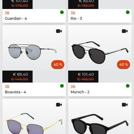
€ 107,40
€ 83,40
€ 179,00
€ 139,00
JB
JB
Guardian - 4
Rio - 3
40 %
40 %
€ 89,40
€ 101,40
€ 149,00
€ 169,00
JB
JB
Boavista - 4
Munich - 2