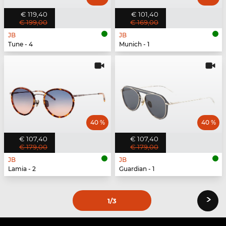
€ 119,40
€ 101,40
€ 199,00
€ 169,00
JB
JB
Tune - 4
Munich - 1
40 %
40 %
€ 107,40
€ 107,40
€ 179,00
€ 179,00
JB
JB
Lamia - 2
Guardian - 1
›
1
/3