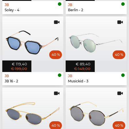
JB
JB
Soley - 4
Berlin - 2
40 %
40 %
€ 119,40
€ 89,40
€ 199,00
€ 149,00
JB
JB
JB 16 - 2
Musickid - 3
40 %
40 %