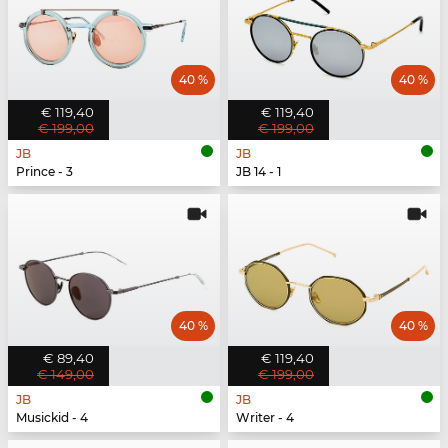
40 %
40 %
€ 119,40
€ 119,40
€ 199,00
€ 199,00
JB
JB
Prince - 3
JB 14 - 1
40 %
40 %
€ 89,40
€ 119,40
€ 149,00
€ 199,00
JB
JB
Musickid - 4
Writer - 4