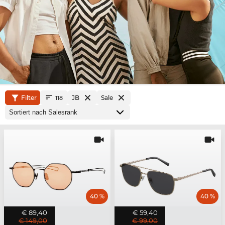
Filter
JB
Sale
118
40 %
40 %
€ 89,40
€ 59,40
€ 149,00
€ 99,00