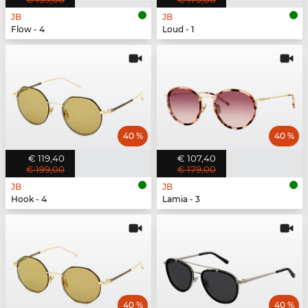
JB
JB
Flow - 4
Loud - 1
40 %
40 %
€ 119,40
€ 107,40
€ 199,00
€ 179,00
JB
JB
Hook - 4
Lamia - 3
40 %
40 %