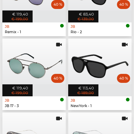
40 %
40 %
€ 119,40
€ 83,40
€ 199,00
€ 139,00
JB
JB
Remix - 1
Rio - 2
40 %
40 %
€ 119,40
€ 113,40
€ 199,00
€ 189,00
JB
JB
JB 17 - 3
NewYork - 1