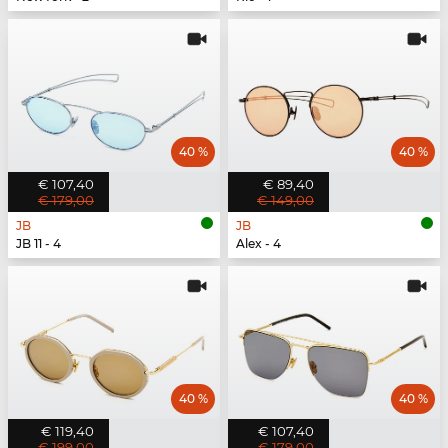
40 %
40 %
€ 107,40
€ 89,40
€ 179,00
€ 149,00
JB
JB
JB 11 - 4
Alex - 4
40 %
40 %
€ 119,40
€ 107,40
€ 199,00
€ 179,00