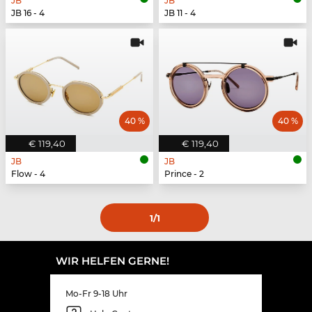
JB
JB
JB 16 - 4
JB 11 - 4
40 %
40 %
€ 119,40
€ 119,40
JB
JB
Flow - 4
Prince - 2
1
/1
WIR HELFEN GERNE!
Mo-Fr 9-18 Uhr