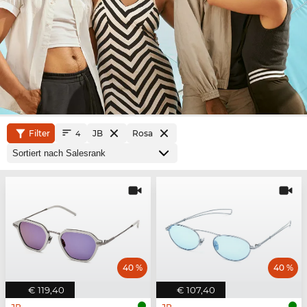
Filter
JB
Rosa
4
40 %
40 %
€ 119,40
€ 107,40