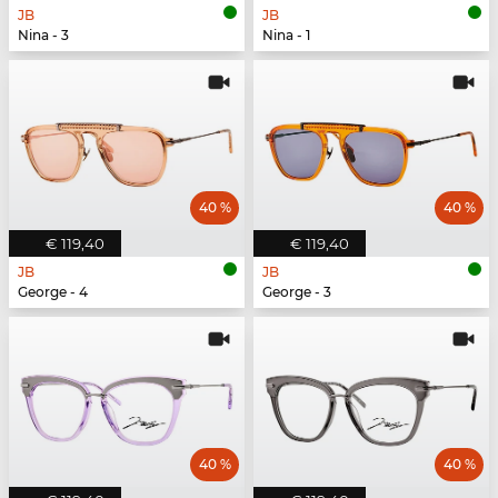
JB
JB
Nina - 3
Nina - 1
40 %
40 %
€ 119,40
€ 119,40
JB
JB
George - 4
George - 3
40 %
40 %