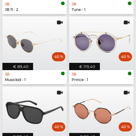
JB
JB
JB 11 - 2
Tune - 1
40 %
40 %
€ 89,40
€ 119,40
JB
JB
Musickid - 1
Prince - 1
40 %
40 %