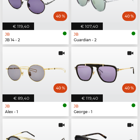
40 %
40 %
€ 119,40
€ 107,40
JB
JB
JB 14 - 2
Guardian - 2
40 %
40 %
€ 89,40
€ 119,40
JB
JB
Alex - 1
George - 1