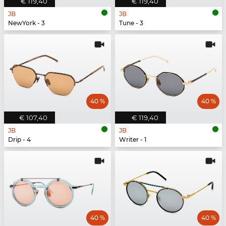
€ 119,40
€ 119,40
JB
JB
NewYork - 3
Tune - 3
40 %
40 %
€ 107,40
€ 119,40
JB
JB
Drip - 4
Writer - 1
40 %
40 %