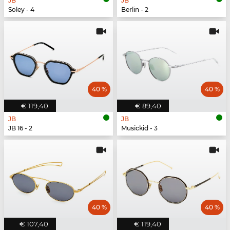
JB
JB
Soley - 4
Berlin - 2
40 %
40 %
€ 119,40
€ 89,40
JB
JB
JB 16 - 2
Musickid - 3
40 %
40 %
€ 107,40
€ 119,40