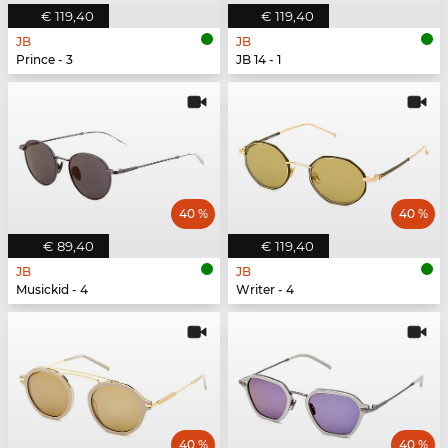
€ 119,40
€ 119,40
JB
JB
Prince - 3
JB 14 - 1
40 %
40 %
€ 89,40
€ 119,40
JB
JB
Musickid - 4
Writer - 4
40 %
40 %