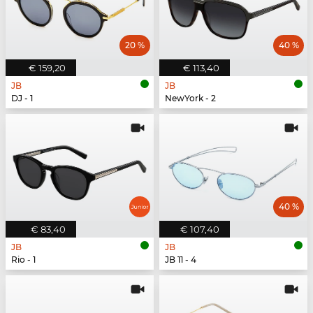
20 %
40 %
€ 159,20
€ 113,40
JB
JB
DJ - 1
NewYork - 2
40 %
€ 83,40
€ 107,40
JB
JB
Rio - 1
JB 11 - 4