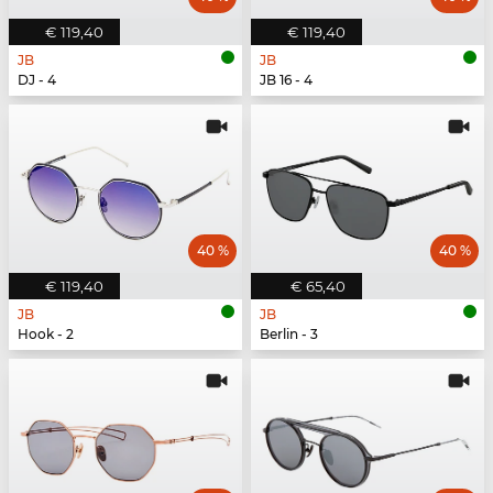
€ 119,40
€ 119,40
JB
JB
DJ - 4
JB 16 - 4
40 %
40 %
€ 119,40
€ 65,40
JB
JB
Hook - 2
Berlin - 3