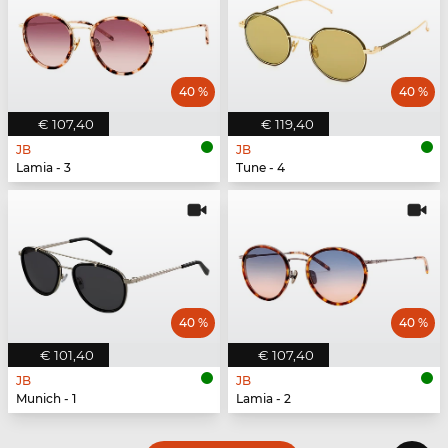
40 %
40 %
€ 107,40
€ 119,40
JB
JB
Lamia - 3
Tune - 4
40 %
40 %
€ 101,40
€ 107,40
JB
JB
Munich - 1
Lamia - 2