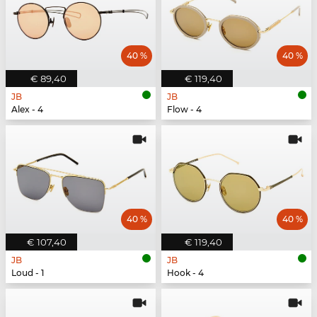
40 %
40 %
€ 89,40
€ 119,40
JB
JB
Alex - 4
Flow - 4
40 %
40 %
€ 107,40
€ 119,40
JB
JB
Loud - 1
Hook - 4