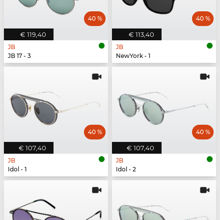
40 %
40 %
€ 119,40
€ 113,40
JB
JB
JB 17 - 3
NewYork - 1
40 %
40 %
€ 107,40
€ 107,40
JB
JB
Idol - 1
Idol - 2