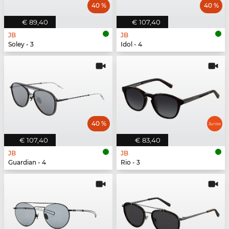
40 %
40 %
€ 89,40
€ 107,40
JB
JB
Soley - 3
Idol - 4
40 %
€ 107,40
€ 83,40
JB
JB
Guardian - 4
Rio - 3