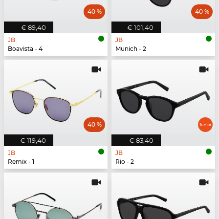
40 %
40 %
€ 89,40
€ 101,40
JB
JB
Boavista - 4
Munich - 2
40 %
€ 119,40
€ 83,40
JB
JB
Remix - 1
Rio - 2