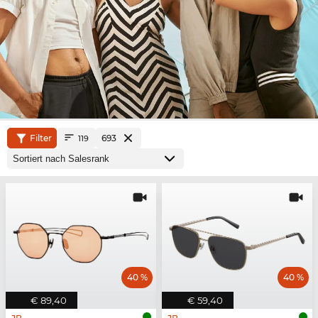
Filter
693
119
40 %
40 %
€ 89,40
€ 59,40