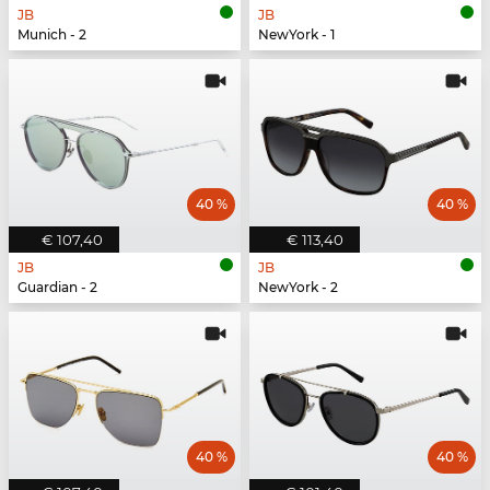
JB
JB
Munich - 2
NewYork - 1
40 %
40 %
€ 107,40
€ 113,40
JB
JB
Guardian - 2
NewYork - 2
40 %
40 %