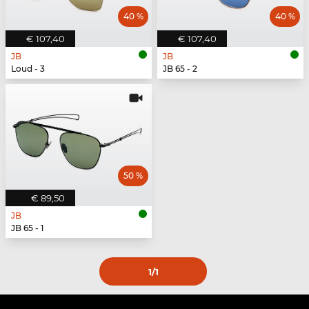
40 %
40 %
€ 107,40
€ 107,40
JB
JB
Loud - 3
JB 65 - 2
50 %
€ 89,50
JB
JB 65 - 1
1
/1