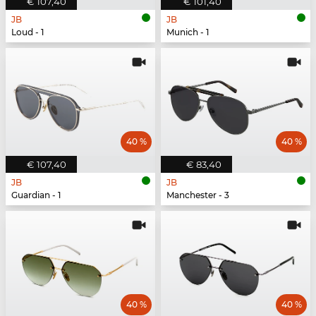
€ 107,40
€ 101,40
JB
JB
Loud - 1
Munich - 1
40 %
40 %
€ 107,40
€ 83,40
JB
JB
Guardian - 1
Manchester - 3
40 %
40 %