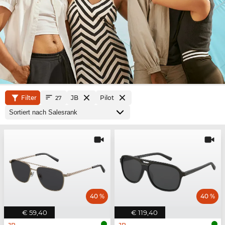
Filter
JB
Pilot
27
40 %
40 %
€ 59,40
€ 119,40