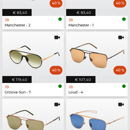
40 %
40 %
€ 83,40
€ 83,40
JB
JB
Manchester - 2
Manchester - 1
40 %
40 %
€ 119,40
€ 107,40
JB
JB
Groove-Sun - 7
Loud - 4