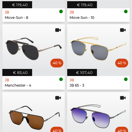
€ 119,40
€ 119,40
JB
JB
Move-Sun - 8
Move-Sun - 10
40 %
40 %
€ 83,40
€ 107,40
JB
JB
Manchester - 4
JB 65 - 3
40 %
40 %