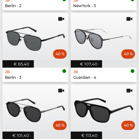
JB
JB
Berlin - 2
NewYork - 3
40 %
40 %
€ 65,40
€ 107,40
JB
JB
Berlin - 3
Guardian - 4
40 %
40 %
€ 101,40
€ 113,40