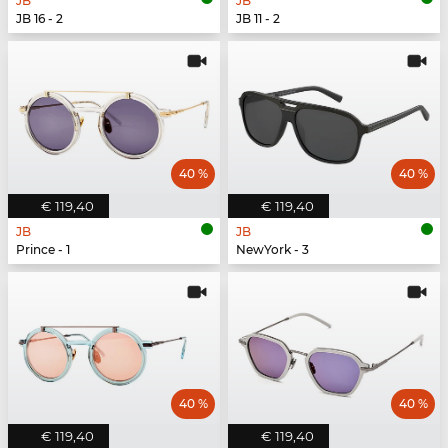
JB
JB
JB 16 - 2
JB 11 - 2
40 %
40 %
€ 119,40
€ 119,40
JB
JB
Prince - 1
NewYork - 3
40 %
40 %
€ 119,40
€ 119,40