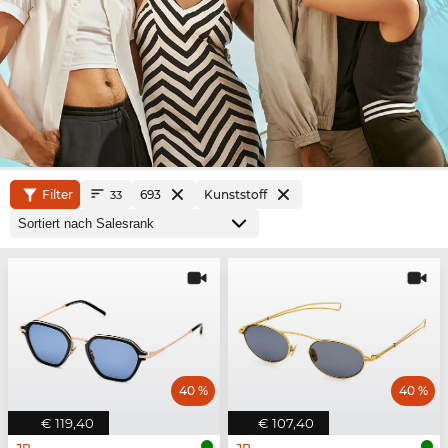
Filter
693
Kunststoff
33
40 %
40 %
€ 119,40
€ 107,40