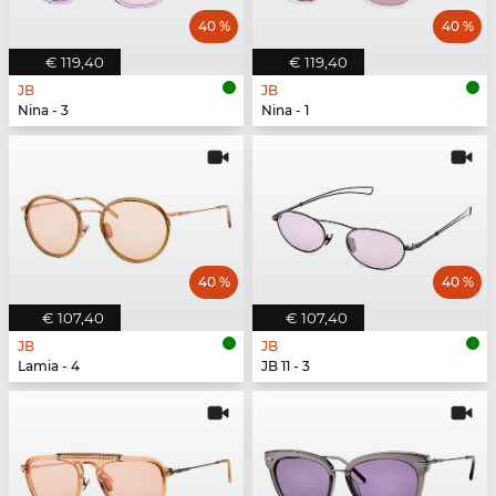
40 %
40 %
€ 119,40
€ 119,40
JB
JB
Nina - 3
Nina - 1
40 %
40 %
€ 107,40
€ 107,40
JB
JB
Lamia - 4
JB 11 - 3