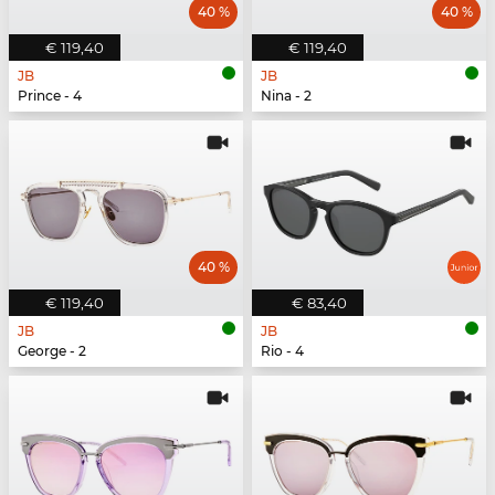
40 %
40 %
€ 119,40
€ 119,40
JB
JB
Prince - 4
Nina - 2
40 %
€ 119,40
€ 83,40
JB
JB
George - 2
Rio - 4