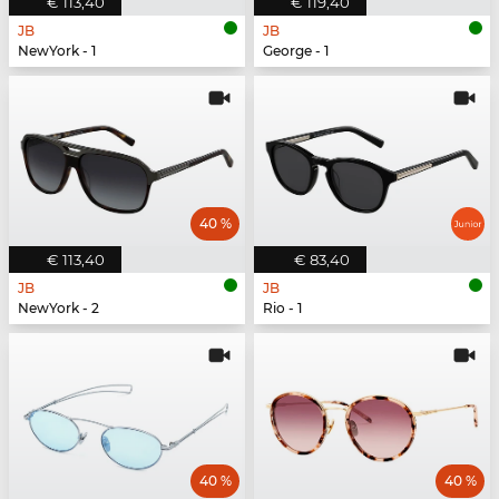
€ 113,40
€ 119,40
JB
JB
NewYork - 1
George - 1
40 %
€ 113,40
€ 83,40
JB
JB
NewYork - 2
Rio - 1
40 %
40 %