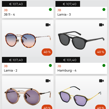
€ 107,40
€ 107,40
JB
JB
JB 11 - 4
Lamia - 3
40 %
40 %
€ 107,40
€ 101,40
JB
JB
Lamia - 2
Hamburg - 4
40 %
40 %