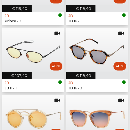
€ 119,40
€ 119,40
JB
JB
Prince - 2
JB 16 - 1
40 %
40 %
€ 107,40
€ 119,40
JB
JB
JB 11 - 1
JB 16 - 3