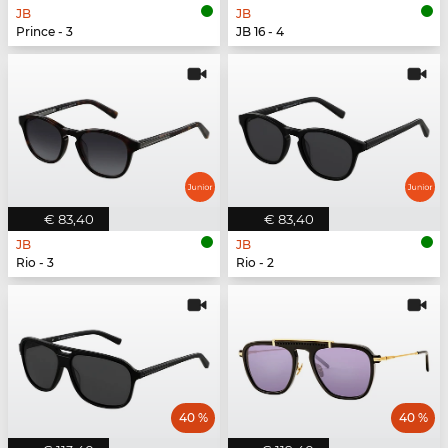
JB
JB
Prince - 3
JB 16 - 4
€ 83,40
€ 83,40
JB
JB
Rio - 3
Rio - 2
40 %
40 %