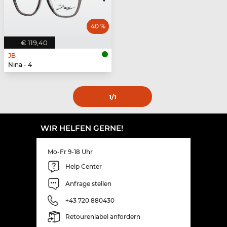
40 %
€ 119,40
JB
Nina - 4
1
/1
WIR HELFEN GERNE!
Mo-Fr 9-18 Uhr
Help Center
Anfrage stellen
+43 720 880430
Retourenlabel anfordern