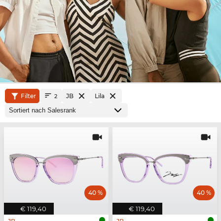
Filter
JB
Lila
2
40 %
40 %
€ 119,40
€ 119,40