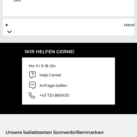
Sale.
Herste
WIR HELFEN GERNE!
Mo-Fr 9-18 Uhr
Help Center
Anfrage stellen
+43 720 880430
Unsere beliebtesten Sonnenbrillenmarken