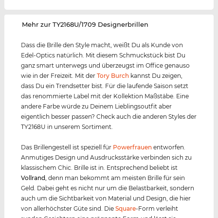
‌Mehr zur TY2168U/1709 Designerbrillen
Dass die Brille den Style macht, weißt Du als Kunde von
Edel-Optics natürlich. Mit diesem Schmuckstück bist Du
ganz smart unterwegs und überzeugst im Office genauso
wie in der Freizeit. Mit der
Tory Burch
kannst Du zeigen,
dass Du ein Trendsetter bist. Für die laufende Saison setzt
das renommierte Label mit der Kollektion Maßstäbe. Eine
andere Farbe würde zu Deinem Lieblingsoutfit aber
eigentlich besser passen? Check auch die anderen Styles der
TY2168U in unserem Sortiment.
Das Brillengestell ist speziell für
Powerfrauen
entworfen.
Anmutiges Design und Ausdrucksstärke verbinden sich zu
klassischem Chic. Brille ist in. Entsprechend beliebt ist
Vollrand
, denn man bekommt am meisten Brille für sein
Geld. Dabei geht es nicht nur um die Belastbarkeit, sondern
auch um die Sichtbarkeit von Material und Design, die hier
von allerhöchster Güte sind. Die
Square
-Form verleiht