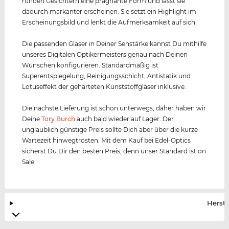
runden Gesichtern eine prägnante Form und lässt sie
dadurch markanter erscheinen. Sie setzt ein Highlight im
Erscheinungsbild und lenkt die Aufmerksamkeit auf sich.
Die passenden Gläser in Deiner Sehstärke kannst Du mithilfe
unseres Digitalen Optikermeisters genau nach Deinen
Wünschen konfigurieren. Standardmäßig ist
Superentspiegelung, Reinigungsschicht, Antistatik und
Lotuseffekt der gehärteten Kunststoffgläser inklusive.
Die nächste Lieferung ist schon unterwegs, daher haben wir
Deine
Tory Burch
auch bald wieder auf Lager. Der
unglaublich günstige Preis sollte Dich aber über die kurze
Wartezeit hinwegtrösten. Mit dem Kauf bei Edel-Optics
sicherst Du Dir den besten Preis, denn unser Standard ist on
Sale.
Herste