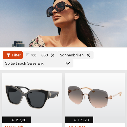
Filter
850
Sonnenbrillen
188
€ 152,80
€ 159,20