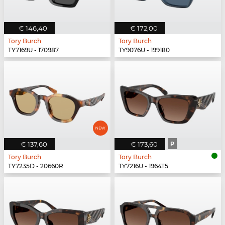
€ 146,40
€ 172,00
Tory Burch
Tory Burch
TY7169U - 170987
TY9076U - 199180
€ 137,60
€ 173,60
P
Tory Burch
Tory Burch
TY7235D - 20660R
TY7216U - 1964T5