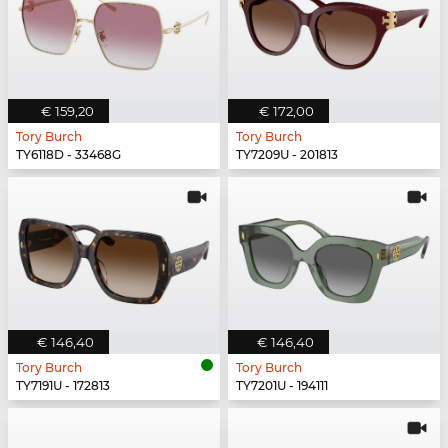
€ 159,20
€ 172,00
Tory Burch
Tory Burch
TY6118D - 33468G
TY7209U - 201813
€ 146,40
€ 146,40
Tory Burch
Tory Burch
TY7191U - 172813
TY7201U - 194111