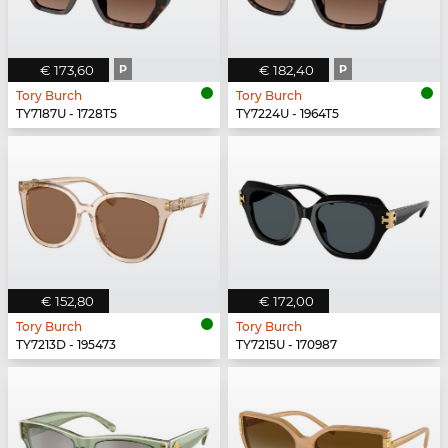
€ 173,60
P
€ 182,40
P
Tory Burch
Tory Burch
TY7187U - 1728T5
TY7224U - 1964T5
€ 152,80
€ 172,00
Tory Burch
Tory Burch
TY7213D - 195473
TY7215U - 170987