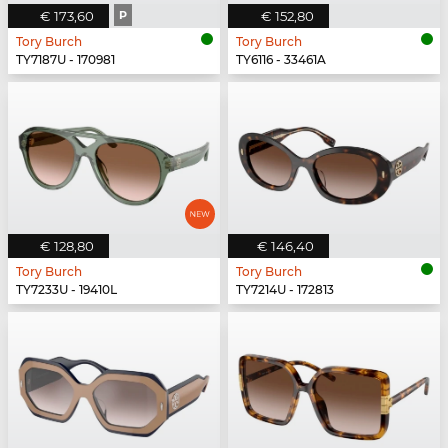
€ 173,60
P
€ 152,80
Tory Burch
Tory Burch
TY7187U - 170981
TY6116 - 33461A
€ 128,80
€ 146,40
Tory Burch
Tory Burch
TY7233U - 19410L
TY7214U - 172813