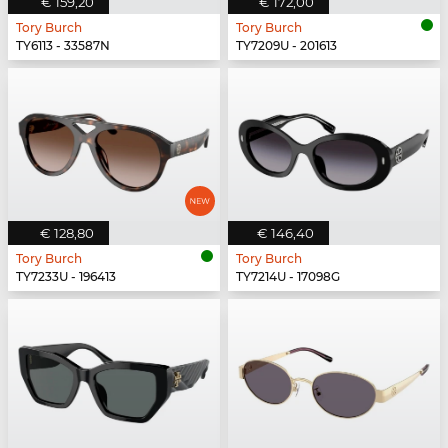
€ 159,20
€ 172,00
Tory Burch
Tory Burch
TY6113 - 33587N
TY7209U - 201613
€ 128,80
€ 146,40
Tory Burch
Tory Burch
TY7233U - 196413
TY7214U - 17098G