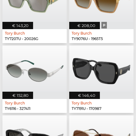
€ 143,20
€ 208,00
P
Tory Burch
Tory Burch
TY7207U - 20026G
TY9076U - 1965T5
€ 152,80
€ 146,40
Tory Burch
Tory Burch
TY6116 - 327411
TY7191U - 170987