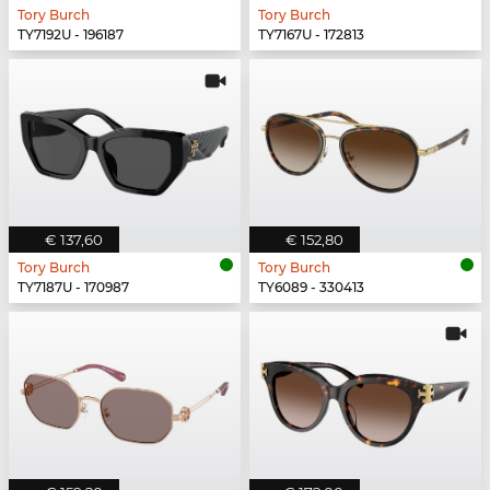
Tory Burch
Tory Burch
TY7192U - 196187
TY7167U - 172813
€ 137,60
€ 152,80
Tory Burch
Tory Burch
TY7187U - 170987
TY6089 - 330413