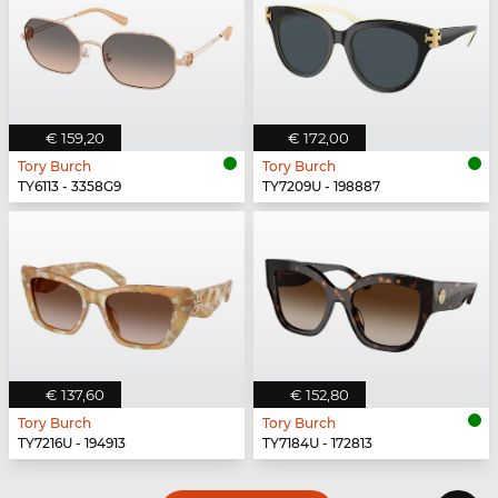
€ 159,20
€ 172,00
Tory Burch
Tory Burch
TY6113 - 3358G9
TY7209U - 198887
€ 137,60
€ 152,80
Tory Burch
Tory Burch
TY7216U - 194913
TY7184U - 172813