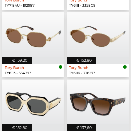
Tory Burch
Tory Burch
TY7184U - 192987
TY6111 - 3358G9
€ 159,20
€ 152,80
Tory Burch
Tory Burch
TY6113 - 334373
TY6116 - 336273
€ 152,80
€ 137,60