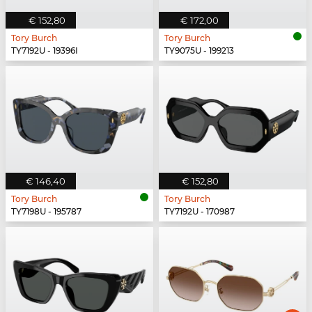
€ 152,80
€ 172,00
Tory Burch
Tory Burch
TY7192U - 19396I
TY9075U - 199213
€ 146,40
€ 152,80
Tory Burch
Tory Burch
TY7198U - 195787
TY7192U - 170987