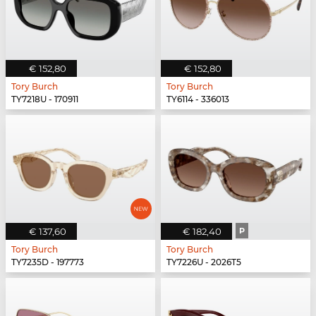
€ 152,80
€ 152,80
Tory Burch
Tory Burch
TY7218U - 170911
TY6114 - 336013
€ 137,60
€ 182,40
P
Tory Burch
Tory Burch
TY7235D - 197773
TY7226U - 2026T5