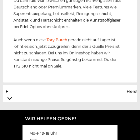
Du dann die Wahl zwischen günstigen Markengläsern aus
Deutschland oder Premiummarken. Viele Features wie
Superentspiegelung, Lotuseffekt, Reinigungsschicht,
Antistatik und Hartschicht enthalten die Kunststoffgläser
bei Edel-Optics ohne Aufpreis.
Auch wenn diese
Tory Burch
gerade nicht auf Lager ist,
lohnt es sich, jetzt zuzugreifen, denn der aktuelle Preis ist
nicht zu schlagen. Bei uns im Onlineshop haben wir
konstant niedrige Preise. So günstig bekommst Du die
TY2151U nicht mal on Sale.
Herste
WIR HELFEN GERNE!
Mo-Fr 9-18 Uhr