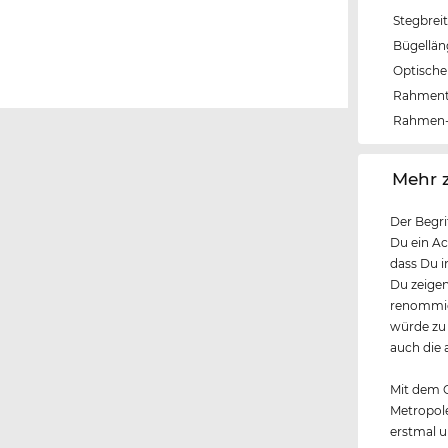
Stegbrei
Bügellä
Optische 
Rahmen
Rahmen-
‌Mehr 
Der Begri
Du ein Ac
dass Du i
Du zeigen
renommier
würde zu 
auch die 
Mit dem G
Metropole
erstmal u