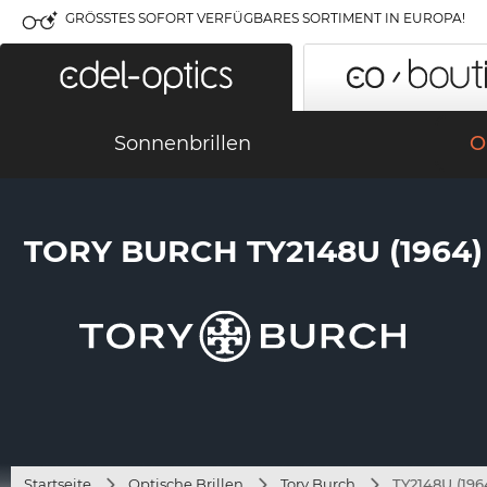
GRÖSSTES SOFORT VERFÜGBARES SORTIMENT IN EUROPA!
Sonnenbrillen
O
TORY BURCH TY2148U (1964)
Startseite
Optische Brillen
Tory Burch
TY2148U (196