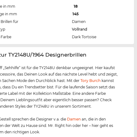
te in mm
18
nge in mm
145
Brillen für
Damen
typ
Vollrand
Farbe
Dark Tortoise
zur TY2148U/1964 Designerbrillen
ff „Sehhilfe“ ist für die TY2148U denkbar ungeeignet. Hier kaufst
cessoire, das Deinen Look auf das nächste Level hebt und zeigst,
n Sachen Mode den Durchblick hast. Mit der
Tory Burch
kannst
, dass Du ein Trendsetter bist. Für die laufende Saison setzt das
te Label mit der Kollektion Maßstäbe. Eine andere Farbe
Deinem Lieblingsoutfit aber eigentlich besser passen? Check
anderen Styles der TY2148U in unserem Sortiment.
estell sprechen die Designer v.a. die
Damen
an, die in den
n der Welt zu Hause sind. Mr. Right hin oder her – hier geht es
m den richtigen Look.