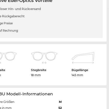
ive Edel-Optics Vorteile
loser Hin- und Rückversand
e Rückgaberecht
ge Preise
uf Rechnung
eite
Stegbreite
Bügellänge
m
18 mm
145 mm
48U Modell-Informationen
re Größen
M
te in mm
52