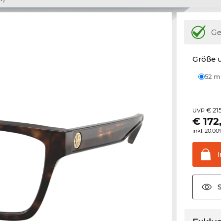
Ge
Größe u
52 
€ 21
UVP
€
172
inkl. 20.0