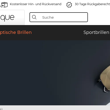
Kostenloser Hin- und Rückversand
30 Tage Rückgaberecht
ptische Brillen
Sportbrillen
4)