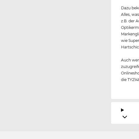
Dazu beko
Alles, wa
z.B. der 
Optikerme
Markengl
wie Super
Hartschic
Auch wen
zuzugreif
Onlinesho
die TY214