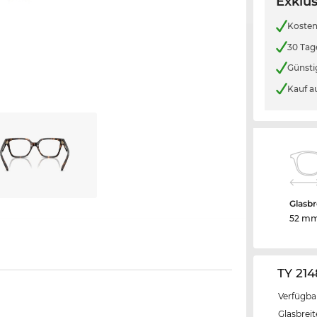
Exklus
Kosten
30 Tag
Günsti
Kauf a
Glasbr
52 m
TY 21
Verfügba
Glasbrei