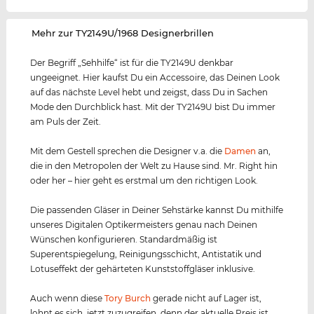
‌Mehr zur TY2149U/1968 Designerbrillen
Der Begriff „Sehhilfe“ ist für die TY2149U denkbar
ungeeignet. Hier kaufst Du ein Accessoire, das Deinen Look
auf das nächste Level hebt und zeigst, dass Du in Sachen
Mode den Durchblick hast. Mit der TY2149U bist Du immer
am Puls der Zeit.
Mit dem Gestell sprechen die Designer v.a. die
Damen
an,
die in den Metropolen der Welt zu Hause sind. Mr. Right hin
oder her – hier geht es erstmal um den richtigen Look.
Die passenden Gläser in Deiner Sehstärke kannst Du mithilfe
unseres Digitalen Optikermeisters genau nach Deinen
Wünschen konfigurieren. Standardmäßig ist
Superentspiegelung, Reinigungsschicht, Antistatik und
Lotuseffekt der gehärteten Kunststoffgläser inklusive.
Auch wenn diese
Tory Burch
gerade nicht auf Lager ist,
lohnt es sich, jetzt zuzugreifen, denn der aktuelle Preis ist