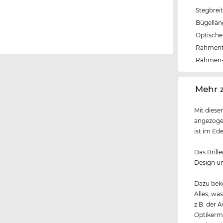
Stegbrei
Bügellä
Optische 
Rahmen
Rahmen-
‌Mehr 
Mit diese
angezogen
ist im Ed
Das Brille
Design un
Dazu beko
Alles, wa
z.B. der 
Optikerme