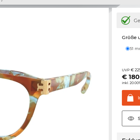
Ge
Größe u
51 
€ 22
UVP
€
180
inkl. 20.0