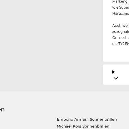
Markengl
wie Super
Hartschic
Auch wen
zuzugreif
Onlinesho
die TY215
en
Emporio Armani Sonnenbrillen
Michael Kors Sonnenbrillen