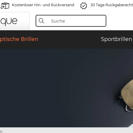
Kostenloser Hin- und Rückversand
30 Tage Rückgaberecht
ptische Brillen
Sportbrillen
7)