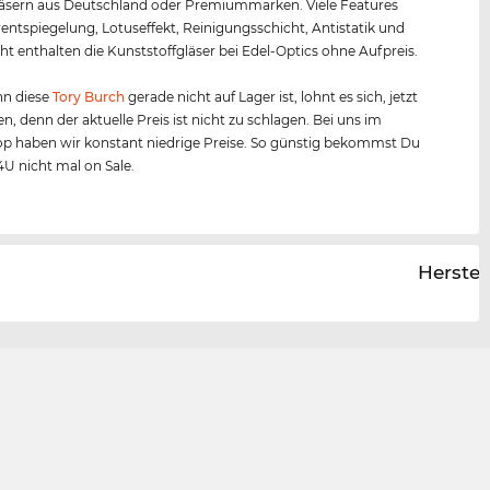
äsern aus Deutschland oder Premiummarken. Viele Features
entspiegelung, Lotuseffekt, Reinigungsschicht, Antistatik und
ht enthalten die Kunststoffgläser bei Edel-Optics ohne Aufpreis.
n diese
Tory Burch
gerade nicht auf Lager ist, lohnt es sich, jetzt
en, denn der aktuelle Preis ist nicht zu schlagen. Bei uns im
p haben wir konstant niedrige Preise. So günstig bekommst Du
4U nicht mal on Sale.
Herstel