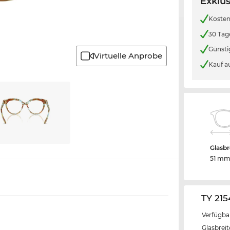
Exklus
Kosten
30 Tag
Günsti
Virtuelle Anprobe
Kauf a
Glasbr
51 m
TY 21
Verfügba
Glasbrei