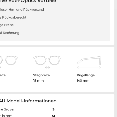
ive Edel-Optics Vorteile
loser Hin- und Rückversand
e Rückgaberecht
ge Preise
uf Rechnung
eite
Stegbreite
Bügellänge
m
18 mm
140 mm
54U Modell-Informationen
re Größen
S
te in mm
51