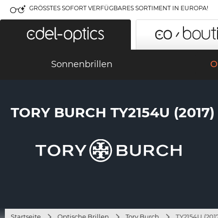
GRÖSSTES SOFORT VERFÜGBARES SORTIMENT IN EUROPA!
Sonnenbrillen
O
TORY BURCH TY2154U (2017)
Startseite
Optische Brillen
Tory Burch
TY2154U (201