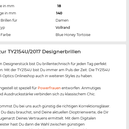
te in mm
18
nge in mm
140
Brillen für
Damen
typ
Vollrand
Farbe
Blue Honey Tortoise
zur TY2154U/2017 Designerbrillen
m Designerstück bist Du brillentechnisch für jeden Tag perfekt
. Mit der TY2154U bist Du immer am Puls der Zeit. Die TY2154U
el-Optics Onlineshop auch in weiteren Styles zu haben.
ngestell ist speziell für
Powerfrauen
entworfen. Anmutiges
d Ausdrucksstärke verbinden sich zu klassischem Chic.
mmst Du bei uns auch günstig die richtigen Korrektionsgläser.
s Du dazu brauchst, sind Deine aktuellen Dioptrienwerte, die Dir
Augenarzt Deines Vertrauens ermittelt. Mit dem Digitalen
ister hast Du dann die Wahl zwischen günstigen