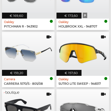
€ 169,60
€ 173,60
P
Oakley
Oakley
PITCHMAN R - 943902
HOLBROOK XXL - 948707
€ 159,20
€ 157,60
Carrera
Oakley
CARRERA 1070/S - 80S/08
SUTRO LITE SWEEP - 946517