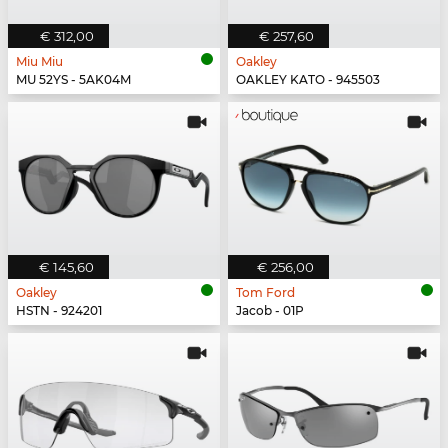
€ 312,00
€ 257,60
Miu Miu
Oakley
MU 52YS - 5AK04M
OAKLEY KATO - 945503
€ 145,60
€ 256,00
Oakley
Tom Ford
HSTN - 924201
Jacob - 01P