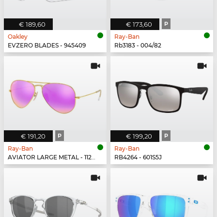
€ 189,60
€ 173,60
P
Oakley
Ray-Ban
EVZERO BLADES - 945409
Rb3183 - 004/82
€ 191,20
P
€ 199,20
P
Ray-Ban
Ray-Ban
AVIATOR LARGE METAL - 112/1Q
RB4264 - 601S5J