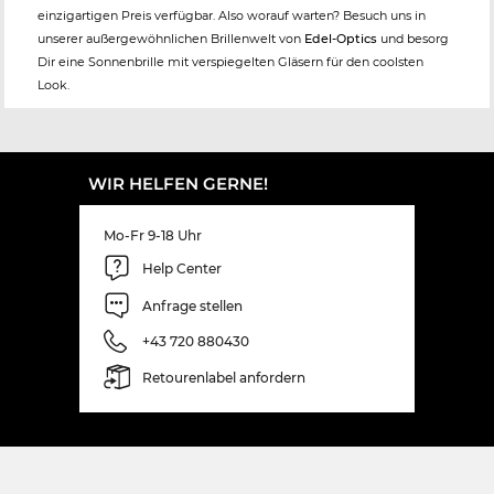
einzigartigen Preis verfügbar. Also worauf warten? Besuch uns in
unserer außergewöhnlichen Brillenwelt von
Edel-Optics
und besorg
Dir eine Sonnenbrille mit verspiegelten Gläsern für den coolsten
Look.
WIR HELFEN GERNE!
Mo-Fr 9-18 Uhr
Help Center
Anfrage stellen
+43 720 880430
Retourenlabel anfordern