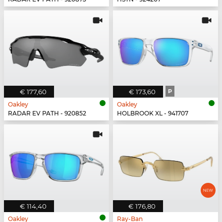
€ 177,60
€ 173,60
P
Oakley
Oakley
RADAR EV PATH - 920852
HOLBROOK XL - 941707
€ 114,40
€ 176,80
Oakley
Ray-Ban