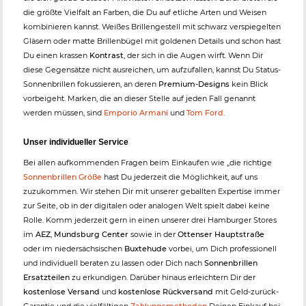
die größte Vielfalt an Farben, die Du auf etliche Arten und Weisen
kombinieren kannst. Weißes Brillengestell mit schwarz verspiegelten
Gläsern oder matte Brillenbügel mit goldenen Details und schon hast
Du einen krassen
Kontrast
, der sich in die Augen wirft. Wenn Dir
diese Gegensätze nicht ausreichen, um aufzufallen, kannst Du Status-
Sonnenbrillen fokussieren, an deren
Premium-Designs
kein Blick
vorbeigeht. Marken, die an dieser Stelle auf jeden Fall genannt
werden müssen, sind
Emporio Armani
und
Tom Ford
.
Unser individueller Service
Bei allen aufkommenden Fragen beim Einkaufen wie „die richtige
Sonnenbrillen Größe
hast Du jederzeit die Möglichkeit, auf uns
zuzukommen. Wir stehen Dir mit unserer geballten Expertise immer
zur Seite, ob in der digitalen oder analogen Welt spielt dabei keine
Rolle. Komm jederzeit gern in einen unserer drei Hamburger Stores
im
AEZ
,
Mundsburg Center
sowie in der
Ottenser Hauptstraße
oder im niedersächsischen
Buxtehude
vorbei, um Dich professionell
und individuell beraten zu lassen oder Dich nach
Sonnenbrillen
Ersatzteilen
zu erkundigen. Darüber hinaus erleichtern Dir der
kostenlose Versand
und
kostenlose Rückversand
mit Geld-zurück-