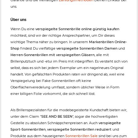
Garantie und die vielfältigen
Zahlungsmethoden
Deinen Einkauf bei
uns.
Über uns
Wenn Du eine
verspiegelte Sonnenbrille online günstig kaufen
möchtest, sind wir der richtige Ansprechpartner, um Dir dieses
wichtige Thema näher zu bringen. In unserem
Markenbrillen Online-
Shop
findest Du vielfältige
verspiegelte Sonnenbrillen Damen
und
Herren-Sonnenbrillen mit verspiegelten Gläsern
, alle mit
Brillenputztuch und -etui im Preis mit inbegriffen. Es versteht sich von
selbst, dass es sich bei jedem Exemplar um ein nagelneues Original
handelt. Von gefälschten Produkten raten wir dringend ab, weil eine
Verspiegelung bei Fake-Sonnenbrillen oft keine
Oberflächenveredelung umfasst, sondern üblicher Weise in Form
einer billigen Folie vorkommt, die sich schnell löst.
Als Brillenspezialisten für die modebegeisterte Kundschaft bieten wir,
unter dem Claim "
SEE AND BE SEEN
", sogar die hochwertigsten
Gestelle zu absoluten Schnäppchenpreisen an. Auch
verspiegelte
Sport-Sonnenbrillen
,
verspiegelte Sonnenbrillen reduziert
und
Produkte aus dem hauseigenen
Sonnenbrillen Sale
sind bei uns zum