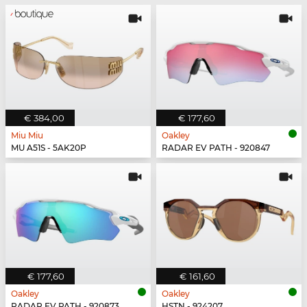
€ 384,00
€ 177,60
Miu Miu
Oakley
MU A51S - 5AK20P
RADAR EV PATH - 920847
€ 177,60
€ 161,60
Oakley
Oakley
RADAR EV PATH - 920873
HSTN - 924207