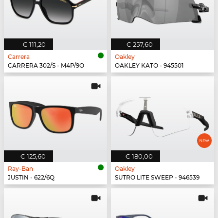
€ 111,20
€ 257,60
Carrera
Oakley
CARRERA 302/S - M4P/9O
OAKLEY KATO - 945501
€ 125,60
€ 180,00
Ray-Ban
Oakley
JUSTIN - 622/6Q
SUTRO LITE SWEEP - 946539