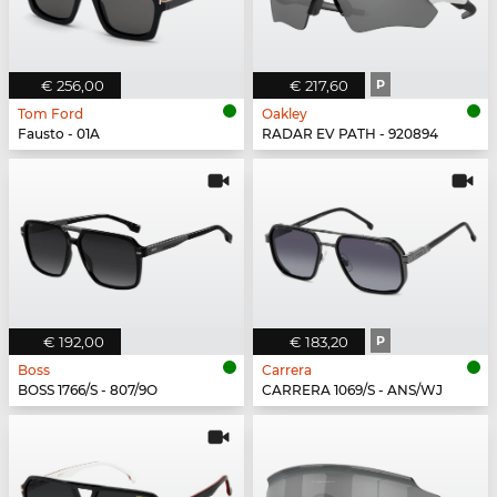
€ 256,00
€ 217,60
P
Tom Ford
Oakley
Fausto - 01A
RADAR EV PATH - 920894
€ 192,00
€ 183,20
P
Boss
Carrera
BOSS 1766/S - 807/9O
CARRERA 1069/S - ANS/WJ