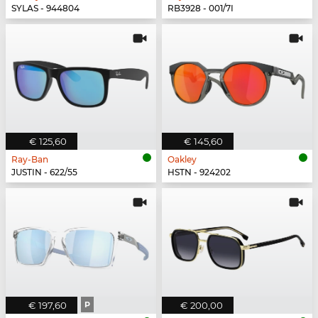
SYLAS - 944804
RB3928 - 001/7I
€ 125,60
€ 145,60
Ray-Ban
Oakley
JUSTIN - 622/55
HSTN - 924202
€ 197,60
P
€ 200,00