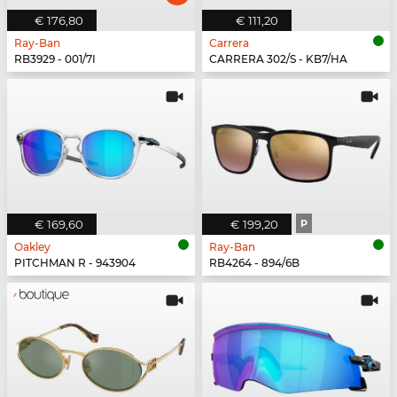
€ 176,80
€ 111,20
Ray-Ban
Carrera
RB3929 - 001/7I
CARRERA 302/S - KB7/HA
€ 169,60
€ 199,20
P
Oakley
Ray-Ban
PITCHMAN R - 943904
RB4264 - 894/6B