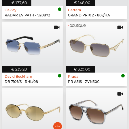
€ 177,60
€ 148,00
Oakley
Carrera
RADAR EV PATH - 920872
GRAND PRIX 2 - 807/HA
€ 239,20
€ 320,00
David Beckham
Prada
DB 7109/S - RHL/08
PR A51S - ZVN30C