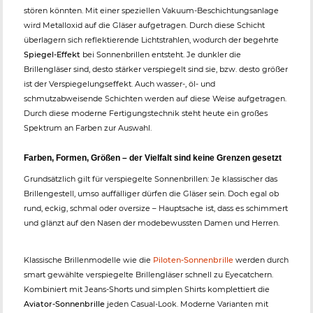
stören könnten. Mit einer speziellen Vakuum-Beschichtungsanlage
wird Metalloxid auf die Gläser aufgetragen. Durch diese Schicht
überlagern sich reflektierende Lichtstrahlen, wodurch der begehrte
Spiegel-Effekt
bei Sonnenbrillen entsteht. Je dunkler die
Brillengläser sind, desto stärker verspiegelt sind sie, bzw. desto größer
ist der Verspiegelungseffekt. Auch wasser-, öl- und
schmutzabweisende Schichten werden auf diese Weise aufgetragen.
Durch diese moderne Fertigungstechnik steht heute ein großes
Spektrum an Farben zur Auswahl.
Farben, Formen, Größen – der Vielfalt sind keine Grenzen gesetzt
Grundsätzlich gilt für verspiegelte Sonnenbrillen: Je klassischer das
Brillengestell, umso auffälliger dürfen die Gläser sein. Doch egal ob
rund, eckig, schmal oder oversize – Hauptsache ist, dass es schimmert
und glänzt auf den Nasen der modebewussten Damen und Herren.
Klassische Brillenmodelle wie die
Piloten-Sonnenbrille
werden durch
smart gewählte verspiegelte Brillengläser schnell zu Eyecatchern.
Kombiniert mit Jeans-Shorts und simplen Shirts komplettiert die
Aviator-Sonnenbrille
jeden Casual-Look. Moderne Varianten mit