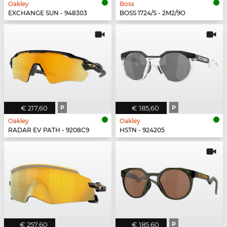
Oakley
Boss
EXCHANGE SUN - 948303
BOSS 1724/S - 2M2/9O
€ 217,60
P
€ 185,60
P
Oakley
Oakley
RADAR EV PATH - 9208C9
HSTN - 924205
€ 257,60
€ 185,60
P