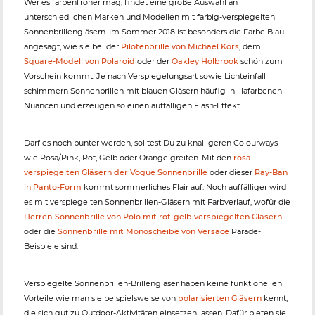
Wer es farbenfroher mag, findet eine große Auswahl an
unterschiedlichen Marken und Modellen mit farbig-verspiegelten
Sonnenbrillengläsern. Im Sommer 2018 ist besonders die Farbe Blau
angesagt, wie sie bei der
Pilotenbrille von Michael Kors
, dem
Square-Modell von Polaroid
oder der
Oakley Holbrook
schön zum
Vorschein kommt. Je nach Verspiegelungsart sowie Lichteinfall
schimmern Sonnenbrillen mit blauen Gläsern häufig in lilafarbenen
Nuancen und erzeugen so einen auffälligen Flash-Effekt.
Darf es noch bunter werden, solltest Du zu knalligeren Colourways
wie Rosa/Pink, Rot, Gelb oder Orange greifen. Mit den
rosa
verspiegelten Gläsern der Vogue Sonnenbrille
oder dieser
Ray-Ban
in Panto-Form
kommt sommerliches Flair auf. Noch auffälliger wird
es mit verspiegelten Sonnenbrillen-Gläsern mit Farbverlauf, wofür die
Herren-Sonnenbrille von Polo mit rot-gelb verspiegelten Gläsern
oder die
Sonnenbrille mit Monoscheibe von Versace
Parade-
Beispiele sind.
Verspiegelte Sonnenbrillen-Brillengläser haben keine funktionellen
Vorteile wie man sie beispielsweise von
polarisierten Gläsern
kennt,
die sich gut zu Outdoor-Aktivitäten einsetzen lassen. Dafür bieten sie