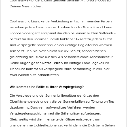
Coolness-Faktor geht, dann gehören definitiv
Mirrored Shades
auf
Deinen Nasenrücken.
Coolness und Lässigkeit in Verbindung mit schimmernden Farben
verleihen jedem Gesicht einen freshen Touch. Ob am Strand, beim
Shoppen oder ganz entspannt draußen bei einem kühlen Softdrink –
perfekt für den Sommer und als farblicher Akzent zu jedem Outfit
sind verspiegelte Sonnenbrillen der richtige Begleiter bei warmen
Temperaturen. Sie bieten nicht nur
UV-Schutz
, sondern ziehen
gleichzeitig die Blicke auf sich. Als besonders coole Accessoires für
Deine Augen gelten
Retro-Brillen
. Ihr Vintage-Look liegt voll im
Trend und kommt als verspiegelte Brille besonders gut, weil hier
zwei Welten aufeinandertreffen.
Wie kommt eine Brille zu ihrer Verspiegelung?
Die Verspiegelung der Sonnenbrillengläser gehört zu den
Oberflächenveredelungen, die bei Sonnenbrillen zur Tönung on Top
dazukommt. Durch ein aufwendiges Verfahren werden
Verspiegelungsschichten auf die Brillengläser aufgetragen.
Gleichzeitig wird die Innenseite der Gläser entspiegelt, um
unangenehme Lichtreflexionen zu verhindern, die Dich beim Sehen