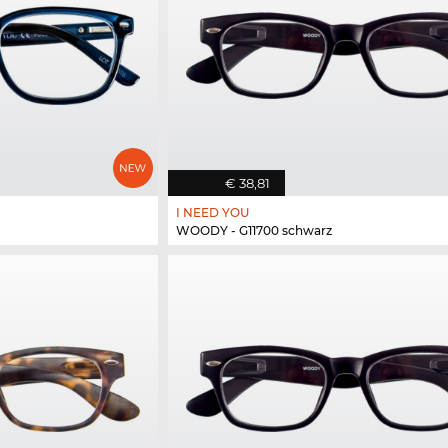
€ 38,81
I NEED YOU
WOODY - G11700 schwarz