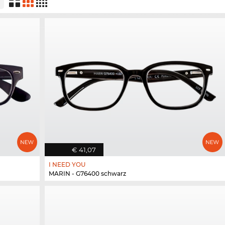
€ 41,07
I NEED YOU
MARIN - G76400 schwarz