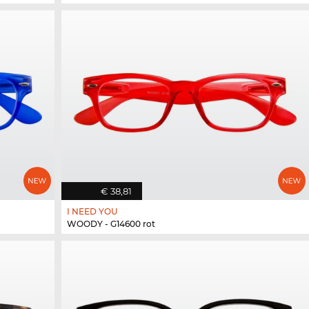
€ 38,81
I NEED YOU
WOODY - G14600 rot