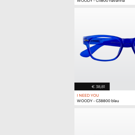
WOODY - G11800 havanna
€ 38,81
I NEED YOU
WOODY - G38800 blau