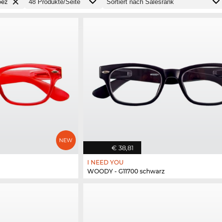
pez
€ 38,81
I NEED YOU
WOODY - G11700 schwarz