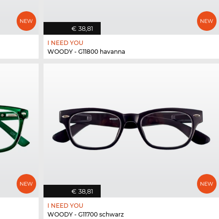
€ 38,81
I NEED YOU
WOODY - G11800 havanna
€ 38,81
I NEED YOU
WOODY - G11700 schwarz