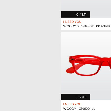
€ 43,11
I NEED YOU
WOODY Sun-Bi - G13500 schwa
€ 38,81
I NEED YOU
WOODY - G14600 rot