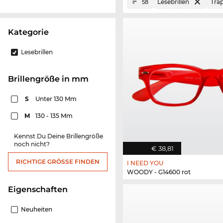
Lesebrillen
Tra
58
Kategorie
Lesebrillen
Brillengröße in mm
S
Unter 130 Mm
M
130 - 135 Mm
Kennst Du Deine Brillengröße
noch nicht?
€ 38,81
RICHTIGE GRÖSSE FINDEN
I NEED YOU
WOODY - G14600 rot
Eigenschaften
Neuheiten