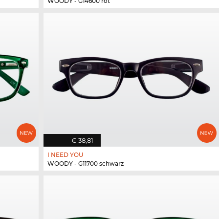
WOODY - G14600 rot
€ 38,81
I NEED YOU
WOODY - G11700 schwarz