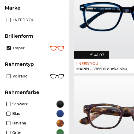
Marke
I NEED YOU
Brillenform
Trapez
€ 41,07
I NEED YOU
Rahmentyp
MARIN - G76600 dunkelblau
Vollrand
Rahmenfarbe
Schwarz
Blau
Havana
Grün