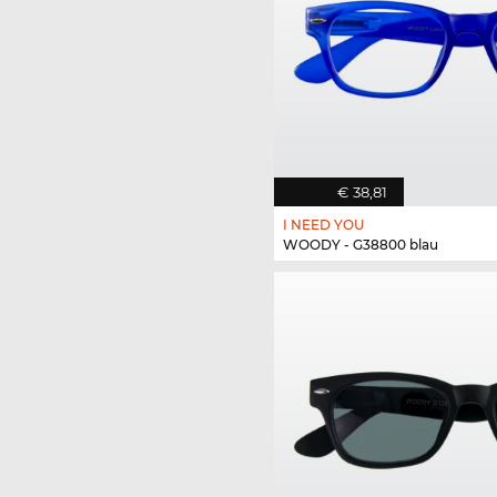
€ 38,81
I NEED YOU
WOODY - G38800 blau