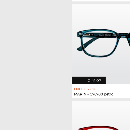
€ 41,07
I NEED YOU
MARIN - G76700 petrol