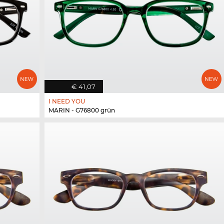
€ 41,07
I NEED YOU
MARIN - G76800 grün