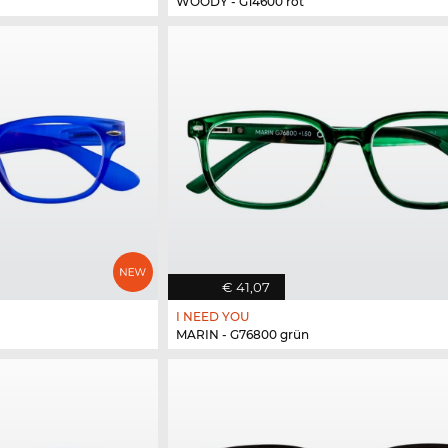
WOODY - G14600 rot
€ 41,07
I NEED YOU
MARIN - G76800 grün