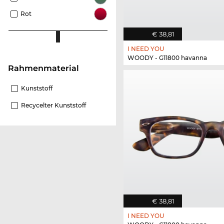
Rot
€ 38,81
I NEED YOU
WOODY - G11800 havanna
Rahmenmaterial
Kunststoff
Recycelter Kunststoff
€ 38,81
I NEED YOU