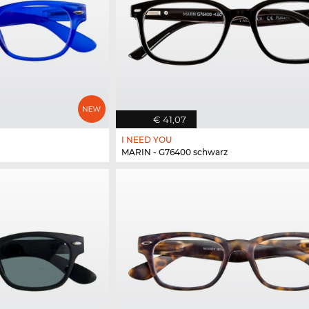
€ 41,07
I NEED YOU
MARIN - G76400 schwarz