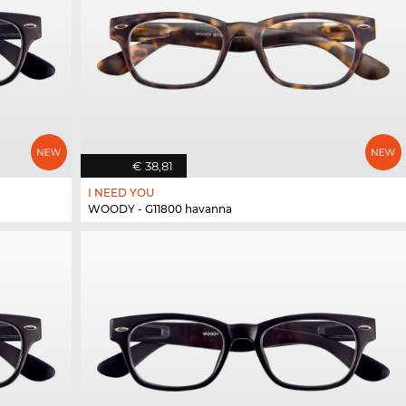
€ 38,81
I NEED YOU
WOODY - G11800 havanna