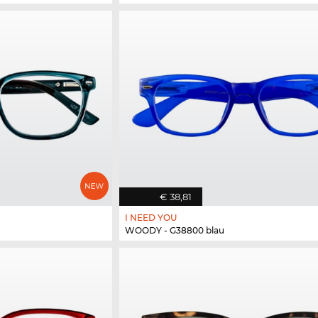
€ 38,81
I NEED YOU
WOODY - G38800 blau