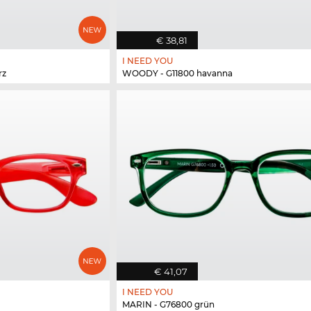
€ 38,81
I NEED YOU
rz
WOODY - G11800 havanna
€ 41,07
I NEED YOU
MARIN - G76800 grün