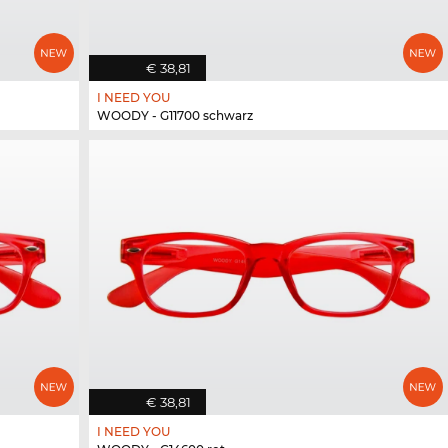
€ 38,81
I NEED YOU
WOODY - G11700 schwarz
€ 38,81
I NEED YOU