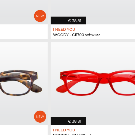
€ 38,81
I NEED YOU
WOODY - G11700 schwarz
€ 38,81
I NEED YOU