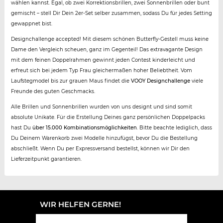
wählen kannst. Egal, ob zwei Korrektionsbrillen, zwei Sonnenbrillen oder bunt
gemischt – stell Dir Dein 2er-Set selber zusammen, sodass Du für jedes Setting
gewappnet bist.
Designchallenge accepted! Mit diesem schönen Butterfly-Gestell muss keine
Dame den Vergleich scheuen, ganz im Gegenteil! Das extravagante Design
mit dem feinen Doppelrahmen gewinnt jeden Contest kinderleicht und
erfreut sich bei jedem Typ Frau gleichermaßen hoher Beliebtheit. Vom
Laufstegmodel bis zur grauen Maus findet die
VOOY Designchallenge
viele
Freunde des guten Geschmacks.
Alle Brillen und Sonnenbrillen wurden von uns designt und sind somit
absolute Unikate. Für die Erstellung Deines ganz persönlichen Doppelpacks
hast Du
über 15.000 Kombinationsmöglichkeiten
. Bitte beachte lediglich, dass
Du Deinem Warenkorb zwei Modelle hinzufügst, bevor Du die Bestellung
abschließt. Wenn Du per Expressversand bestellst, können wir Dir den
Lieferzeitpunkt garantieren.
WIR HELFEN GERNE!