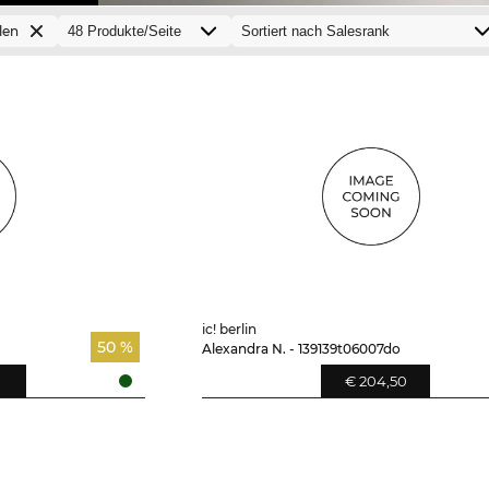
len
ic! berlin
50 %
Alexandra N. - 139139t06007do
0
€ 204,50