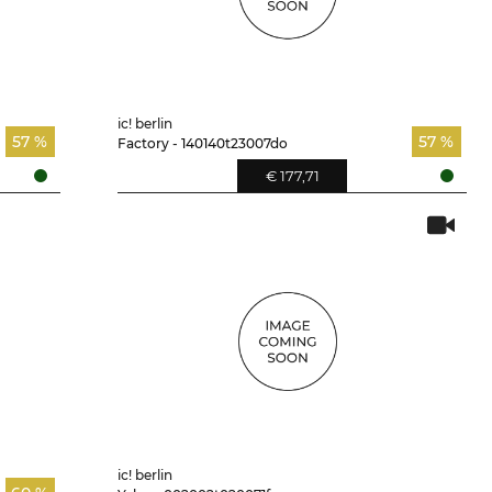
ic! berlin
57 %
57 %
Factory - 140140t23007do
€ 177,71
ic! berlin