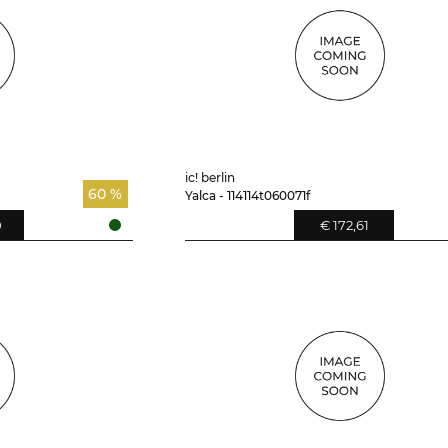
ic! berlin
60 %
Yalca - 114114t060071f
0
€ 172,61