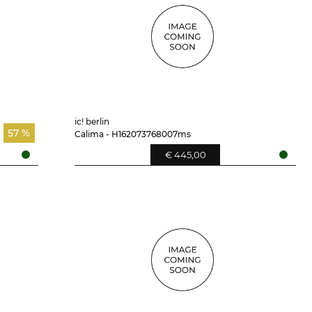
ic! berlin
57 %
Calima - H162073768007ms
€ 445,00