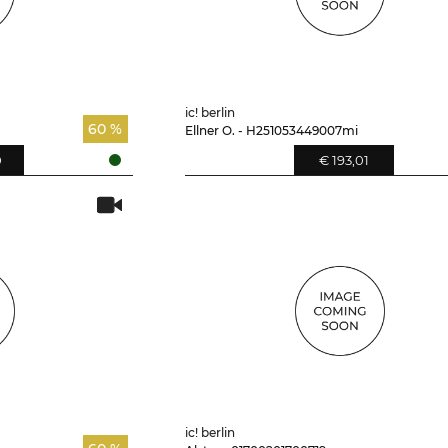
ic! berlin
60 %
Ellner O. - H251053449007mi
0
€ 193,01
ic! berlin