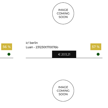
ic! berlin
56 %
57 %
Luan - 231230t17007do
€ 203,21