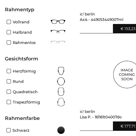
Rahmentyp
ic! berlin
Axis - 449053449007ml
Vollrand
€ 153,23
Halbrand
Rahmenlos
Gesichtsform
Herzförmig
Rund
Quadratisch
Trapezförmig
ic! berlin
Lisa P. - 161161t04007do
Rahmenfarbe
€ 177,71
Schwarz