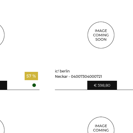
ic! berlin
57 %
Neckar - 04007304000721
€ 598,80