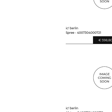
ic! berlin
Spree - 4007304000721
€ 598,8
ic! berlin