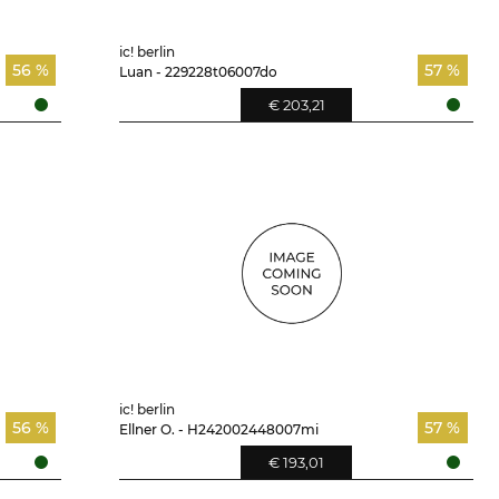
ic! berlin
56 %
57 %
Luan - 229228t06007do
€ 203,21
ic! berlin
56 %
57 %
Ellner O. - H242002448007mi
€ 193,01