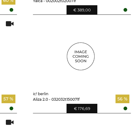
60 %
Yalca - 002002t020071f
€ 389,00
ic! berlin
57 %
56 %
Aliza 2.0 - 032032t150071f
€ 176,69