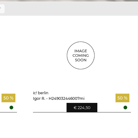
ic! berlin
50 %
50 %
Igor R. - H249032446007mi
€ 224,50