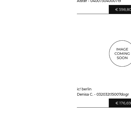
Alster - 04007304000719
€ 598,8
ic! berlin
Denisa C. - 032032t15007dogr
€ 176,6