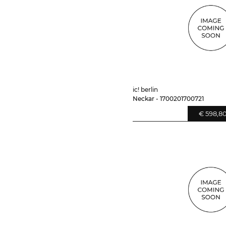
ic! berlin
Neckar - 1700201700721
€ 598,8