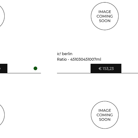
ic! berlin
Ratio - 451030451007ml
0
€ 153,23