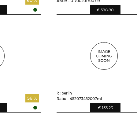
60 %
Alster - 01700201700719
0
€ 598,80
ic! berlin
56 %
Ratio - 452073452007ml
9
€ 153,23