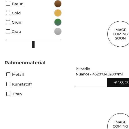
Braun
Gold
Grün
Grau
Rahmenmaterial
ic! berlin
Metall
Nuance - 452073452007ml
€ 153,23
Kunststoff
Titan