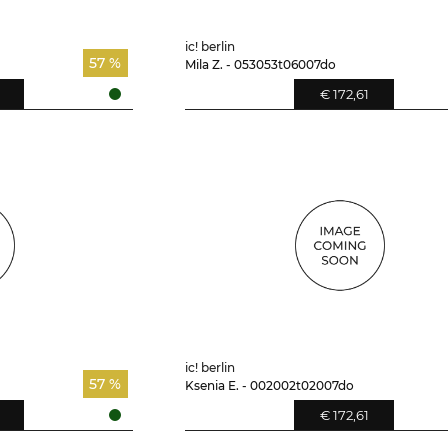
ic! berlin
57 %
Mila Z. - 053053t06007do
€ 172,61
ic! berlin
57 %
Ksenia E. - 002002t02007do
€ 172,61