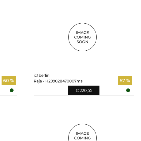
ic! berlin
60 %
57 %
Raja - H299028470007ms
€ 220,55