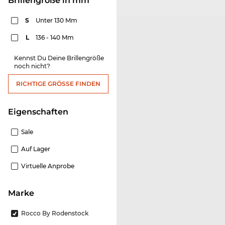
Brillengröße in mm
S
Unter 130 Mm
L
136 - 140 Mm
Kennst Du Deine Brillengröße
noch nicht?
RICHTIGE GRÖSSE FINDEN
Eigenschaften
Sale
Auf Lager
Virtuelle Anprobe
Marke
Rocco By Rodenstock