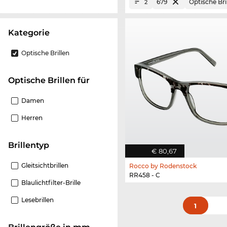
679
Optische Bri
2
Kategorie
Optische Brillen
Optische Brillen für
Damen
Herren
Brillentyp
€ 80,67
Gleitsichtbrillen
Rocco by Rodenstock
RR458 - C
Blaulichtfilter-Brille
Lesebrillen
1