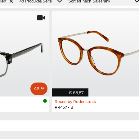
llen
46 %
€ 68,87
Rocco by Rodenstock
RR457 - B