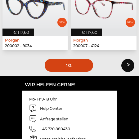
€ 117,60
€ 117,60
Morgan
Morgan
200002 - 9034
200007 - 4124
›
1
/2
WIR HELFEN GERNE!
Mo-Fr 9-18 Uhr
Help Center
Anfrage stellen
+43 720 880430