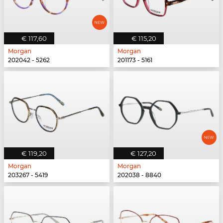
€ 117,60
€ 115,20
Morgan
Morgan
202042 - 5262
201173 - 5161
€ 119,20
€ 127,20
Morgan
Morgan
203267 - 5419
202038 - 8840