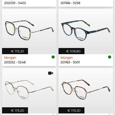
202035 - 5402
201166 - 5258
€ 119,20
€ 108,80
Morgan
Morgan
203252 - 5248
201163 - 5001
€ 119,20
€ 119,20