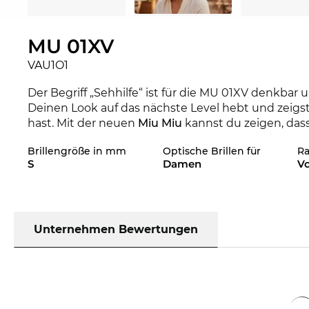
MU 01XV
VAU1O1
Der Begriff „Sehhilfe“ ist für die MU 01XV denkbar 
Deinen Look auf das nächste Level hebt und zeigs
hast. Mit der neuen
Miu Miu
kannst du zeigen, dass
Saison setzt das renommierte Label mit der Kollek
Brillengröße in mm
Optische Brillen für
R
Edel-Optics Onlineshop auch in weiteren Styles a
S
Damen
Vo
haben.
Das Brillengestell ist speziell für
Powerfrauen
entw
Ausdrucksstärke verbinden sich zu klassischem C
Modell unmissverständlich klar, dass Du auf’s Ganz
Unternehmen Bewertungen
Die passenden Gläser in Deiner Sehstärke kannst D
genau nach Deinen Wünschen konfigurieren. Stan
Reinigungsschicht, Antistatik und Lotuseffekt der 