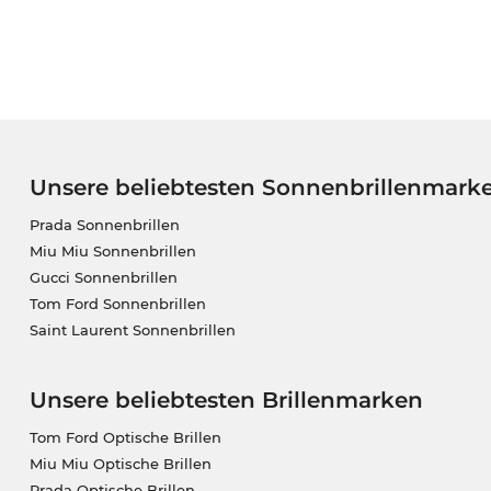
Wenn es sich hier um Deine Wunschbrille handelt
das gute Stück für Dich auf Lager und können sofo
liefern. Mit dem Kauf bei Edel-Optics sicherst Du D
Sale.
Unsere beliebtesten Sonnenbrillenmark
Prada Sonnenbrillen
Miu Miu Sonnenbrillen
Gucci Sonnenbrillen
Tom Ford Sonnenbrillen
Saint Laurent Sonnenbrillen
Unsere beliebtesten Brillenmarken
Tom Ford Optische Brillen
Miu Miu Optische Brillen
Prada Optische Brillen