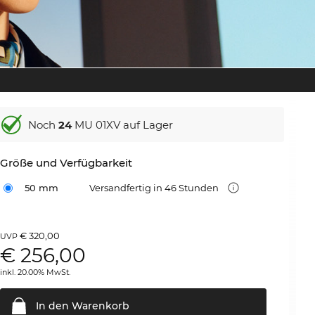
Noch
24
MU 01XV auf Lager
Größe und Verfügbarkeit
50 mm
Versandfertig in 46 Stunden
€ 320,00
UVP
€
256,00
inkl. 20.00% MwSt.
In den
Warenkorb