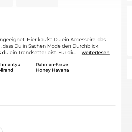
ungeeignet. Hier kaufst Du ein Accessoire, das
t, dass Du in Sachen Mode den Durchblick
 du ein Trendsetter bist. Für die laufende
...
weiterlesen
tion Maßstäbe für 2023. Die MU 01XV ist im
ahmentyp
Rahmen-Farbe
us den Miu Miu Kollektionen 2022 und 2023 zu
llrand
Honey Havana
orfen. Anmutiges Design und
hic. Mit dem
Vollrand
machst Du bei diesem
e gehst.
u mithilfe unseres Digitalen Optikermeisters
dardmäßig ist Superentspiegelung,
gehärteten Kunststoffgläser inklusive.