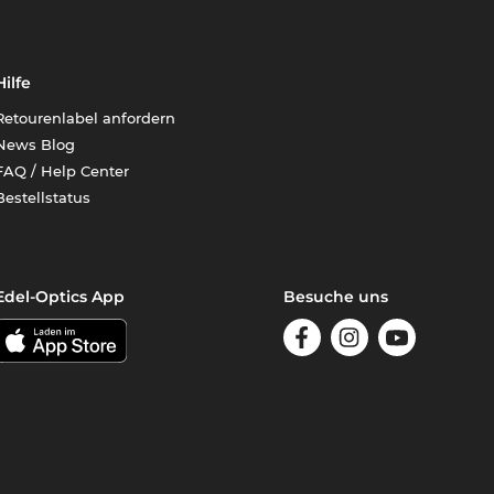
Hilfe
Retourenlabel anfordern
News Blog
FAQ / Help Center
Bestellstatus
Edel-Optics App
Besuche uns