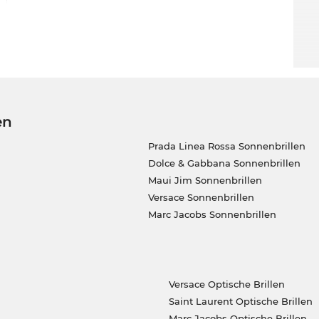
, kannst Du bedenkenlos zugreifen. Wir haben
rt zum super günstigen Edel-Optics Preis
ir den besten Preis, denn unser Standard ist on
en
Prada Linea Rossa Sonnenbrillen
Dolce & Gabbana Sonnenbrillen
Maui Jim Sonnenbrillen
Versace Sonnenbrillen
Marc Jacobs Sonnenbrillen
Versace Optische Brillen
Saint Laurent Optische Brillen
Marc Jacobs Optische Brillen