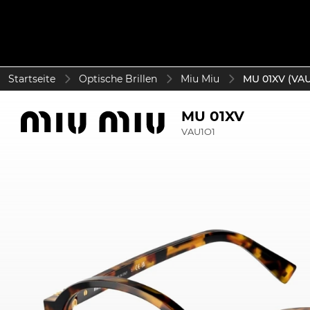
Startseite
Optische Brillen
Miu Miu
MU 01XV (VAU
MU 01XV
VAU1O1