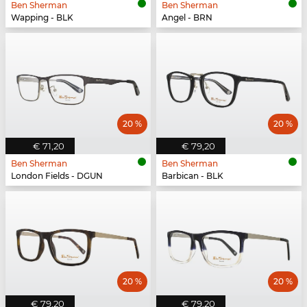
Ben Sherman
Ben Sherman
Wapping - BLK
Angel - BRN
20 %
20 %
€ 71,20
€ 79,20
Ben Sherman
Ben Sherman
London Fields - DGUN
Barbican - BLK
20 %
20 %
€ 79,20
€ 79,20