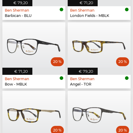
€ 79,20
€ 71,20
Ben Sherman
Ben Sherman
Barbican - BLU
London Fields - MBLK
20 %
20 %
€ 71,20
€ 79,20
Ben Sherman
Ben Sherman
Bow - MBLK
Angel - TOR
20 %
20 %