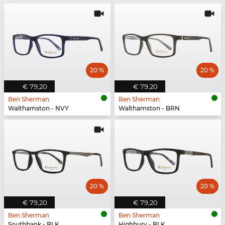
20 %
20 %
€ 79,20
€ 79,20
Ben Sherman
Ben Sherman
Walthamston - NVY
Walthamston - BRN
20 %
20 %
€ 79,20
€ 79,20
Ben Sherman
Ben Sherman
Southbank - BLK
Highbury - BLK