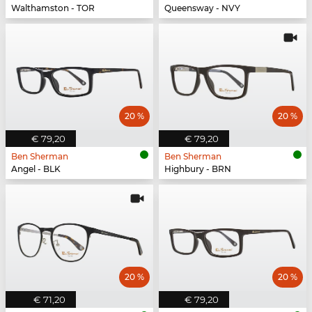
Walthamston - TOR
Queensway - NVY
20 %
20 %
€ 79,20
€ 79,20
Ben Sherman
Ben Sherman
Angel - BLK
Highbury - BRN
20 %
20 %
€ 71,20
€ 79,20