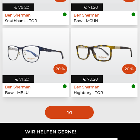
€ 79,20
€ 71,20
Ben Sherman
Ben Sherman
Southbank - TOR
Bow - MGUN
20 %
20 %
€ 71,20
€ 79,20
Ben Sherman
Ben Sherman
Bow - MBLU
Highbury - TOR
1
/1
WIR HELFEN GERNE!