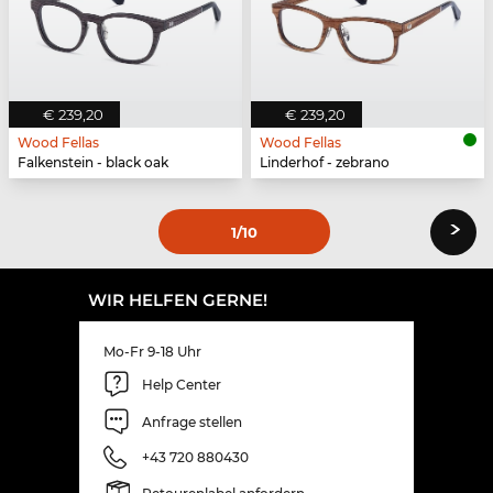
€ 239,20
€ 239,20
Wood Fellas
Wood Fellas
Falkenstein - black oak
Linderhof - zebrano
›
1
/10
WIR HELFEN GERNE!
Mo-Fr 9-18 Uhr
Help Center
Anfrage stellen
+43 720 880430