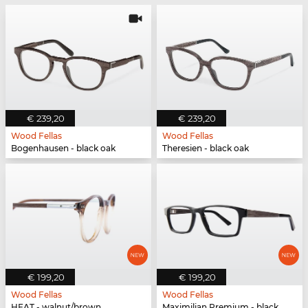
€ 239,20
€ 239,20
Wood Fellas
Wood Fellas
Bogenhausen - black oak
Theresien - black oak
€ 199,20
€ 199,20
Wood Fellas
Wood Fellas
HEAT - walnut/brown
Maximilian Premium - black oak/black