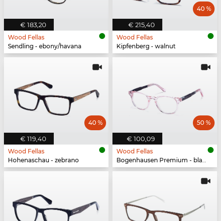
40 %
€ 183,20
€ 215,40
Wood Fellas
Wood Fellas
Sendling - ebony/havana
Kipfenberg - walnut
40 %
50 %
€ 119,40
€ 100,09
Wood Fellas
Wood Fellas
Hohenaschau - zebrano
Bogenhausen Premium - black oak/rose