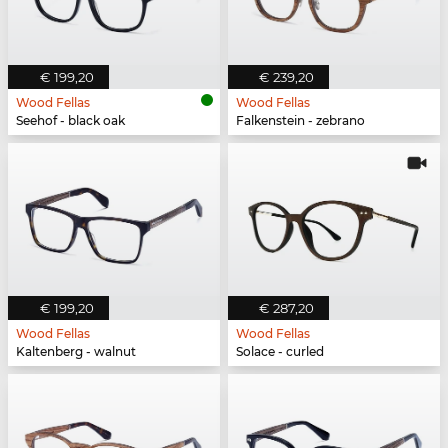
€ 199,20
€ 239,20
Wood Fellas
Wood Fellas
Seehof - black oak
Falkenstein - zebrano
€ 199,20
€ 287,20
Wood Fellas
Wood Fellas
Kaltenberg - walnut
Solace - curled