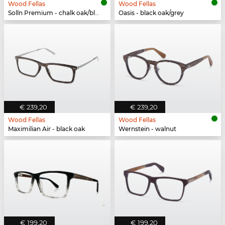
Wood Fellas
Wood Fellas
Solln Premium - chalk oak/black white
Oasis - black oak/grey
€ 239,20
€ 239,20
Wood Fellas
Wood Fellas
Maximilian Air - black oak
Wernstein - walnut
€ 199,20
€ 199,20