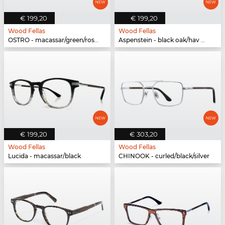
€ 199,20
€ 199,20
Wood Fellas
Wood Fellas
OSTRO - macassar/green/rose gold
Aspenstein - black oak/hav matte
€ 199,20
€ 303,20
Wood Fellas
Wood Fellas
Lucida - macassar/black
CHINOOK - curled/black/silver