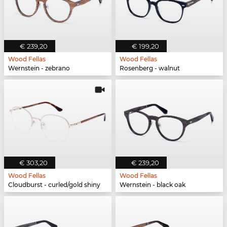
€ 239,20
€ 199,20
Wood Fellas
Wood Fellas
Wernstein - zebrano
Rosenberg - walnut
€ 303,20
€ 239,20
Wood Fellas
Wood Fellas
Cloudburst - curled/gold shiny
Wernstein - black oak