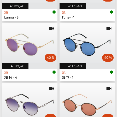
€ 107,40
€ 119,40
JB
JB
Lamia - 3
Tune - 4
40 %
40 %
€ 119,40
€ 119,40
JB
JB
JB 14 - 4
JB 17 - 1