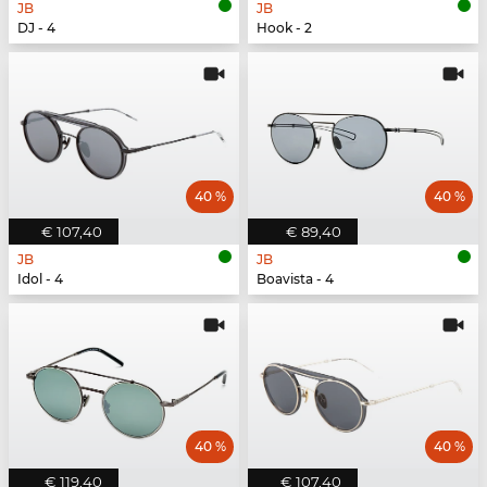
JB
JB
DJ - 4
Hook - 2
40 %
40 %
€ 107,40
€ 89,40
JB
JB
Idol - 4
Boavista - 4
40 %
40 %
€ 119,40
€ 107,40