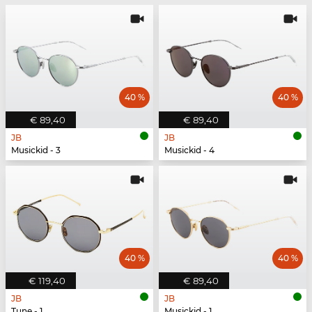
40 %
40 %
€ 89,40
€ 89,40
JB
JB
Musickid - 3
Musickid - 4
40 %
40 %
€ 119,40
€ 89,40
JB
JB
Tune - 1
Musickid - 1