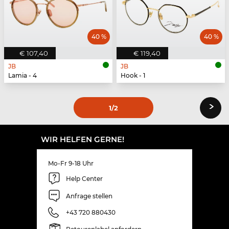
40 %
40 %
€ 107,40
€ 119,40
JB
JB
Lamia - 4
Hook - 1
›
1
/2
WIR HELFEN GERNE!
Mo-Fr 9-18 Uhr
Help Center
Anfrage stellen
+43 720 880430