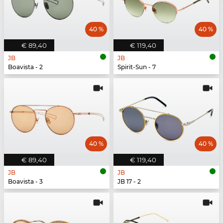
40 %
40 %
€ 89,40
€ 119,40
JB
JB
Boavista - 2
Spirit-Sun - 7
40 %
40 %
€ 89,40
€ 119,40
JB
JB
Boavista - 3
JB 17 - 2