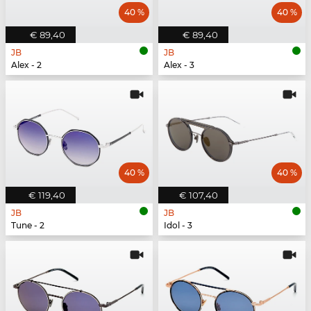
40 %
40 %
€ 89,40
€ 89,40
JB
JB
Alex - 2
Alex - 3
40 %
40 %
€ 119,40
€ 107,40
JB
JB
Tune - 2
Idol - 3