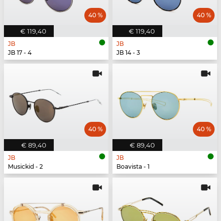
40 %
40 %
€ 119,40
€ 119,40
JB
JB
JB 17 - 4
JB 14 - 3
40 %
40 %
€ 89,40
€ 89,40
JB
JB
Musickid - 2
Boavista - 1