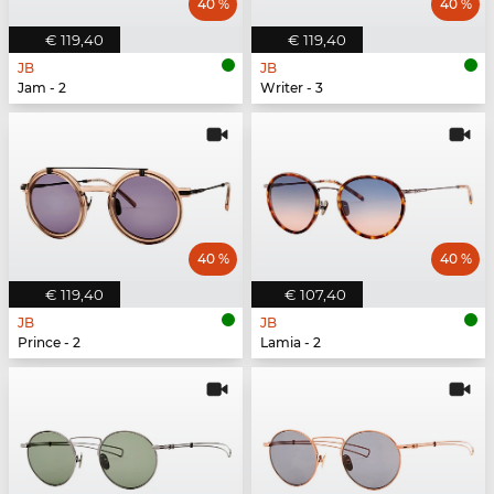
40 %
40 %
€ 119,40
€ 119,40
JB
JB
Jam - 2
Writer - 3
40 %
40 %
€ 119,40
€ 107,40
JB
JB
Prince - 2
Lamia - 2