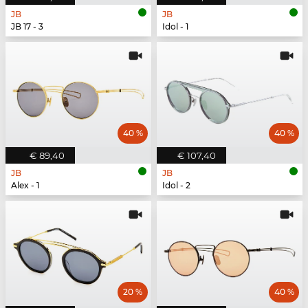
JB
JB
JB 17 - 3
Idol - 1
40 %
40 %
€ 89,40
€ 107,40
JB
JB
Alex - 1
Idol - 2
20 %
40 %