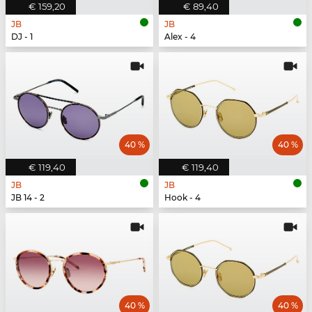
€ 159,20
€ 89,40
JB
JB
DJ - 1
Alex - 4
40 %
40 %
€ 119,40
€ 119,40
JB
JB
JB 14 - 2
Hook - 4
40 %
40 %