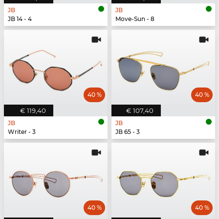
JB
JB
JB 14 - 4
Move-Sun - 8
40 %
40 %
€ 119,40
€ 107,40
JB
JB
Writer - 3
JB 65 - 3
40 %
40 %