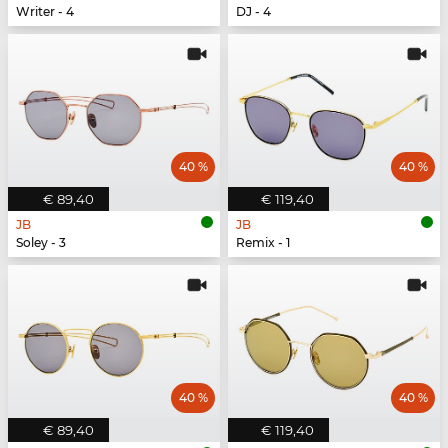
Writer - 4
DJ - 4
40 %
40 %
€ 89,40
€ 119,40
JB
JB
Soley - 3
Remix - 1
40 %
40 %
€ 89,40
€ 119,40