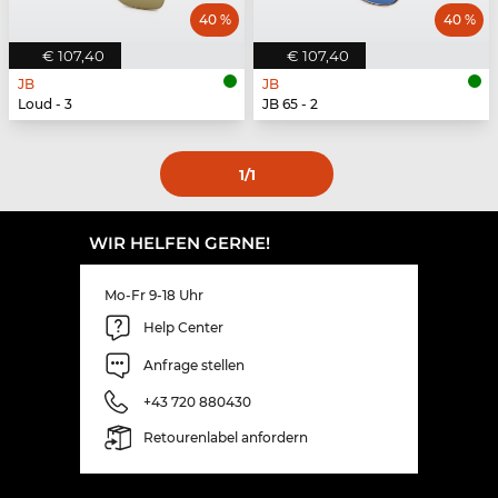
40 %
40 %
€ 107,40
€ 107,40
JB
JB
Loud - 3
JB 65 - 2
1
/1
WIR HELFEN GERNE!
Mo-Fr 9-18 Uhr
Help Center
Anfrage stellen
+43 720 880430
Retourenlabel anfordern