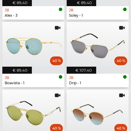
€ 89,40
€ 89,40
JB
JB
Alex - 3
Soley - 1
40 %
40 %
€ 89,40
€ 107,40
JB
JB
Boavista - 1
Drip - 1
40 %
40 %