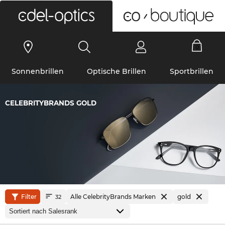
0
Sonnenbrillen
Optische Brillen
Sportbrillen
CELEBRITYBRANDS GOLD
Filter
Alle CelebrityBrands Marken
gold
32