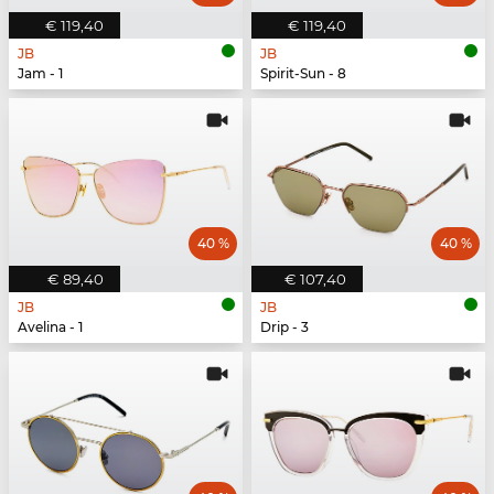
€ 119,40
€ 119,40
JB
JB
Jam - 1
Spirit-Sun - 8
40 %
40 %
€ 89,40
€ 107,40
JB
JB
Avelina - 1
Drip - 3