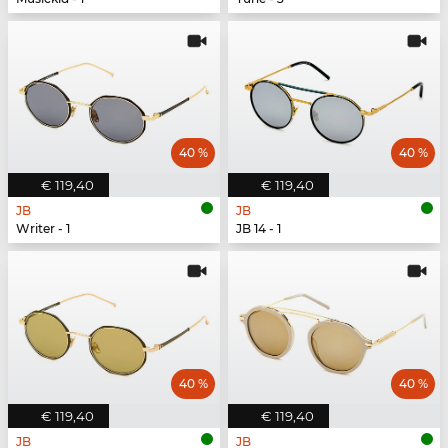
40 %
40 %
€ 119,40
€ 119,40
JB
JB
Writer - 1
JB 14 - 1
40 %
40 %
€ 119,40
€ 119,40
JB
JB