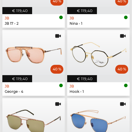
40 %
40 %
€ 119,40
€ 119,40
JB
JB
JB 17 - 2
Nina - 1
40 %
40 %
€ 119,40
€ 119,40
JB
JB
George - 4
Hook - 1