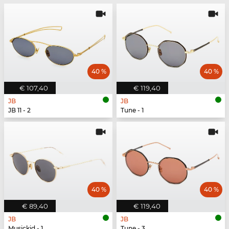
40 %
40 %
€ 107,40
€ 119,40
JB
JB
JB 11 - 2
Tune - 1
40 %
40 %
€ 89,40
€ 119,40
JB
JB
Musickid - 1
Tune - 3