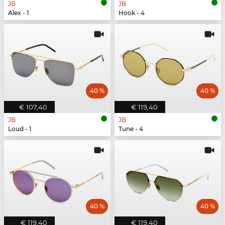
JB
JB
Alex - 1
Hook - 4
40 %
40 %
€ 107,40
€ 119,40
JB
JB
Loud - 1
Tune - 4
40 %
40 %
€ 119,40
€ 119,40