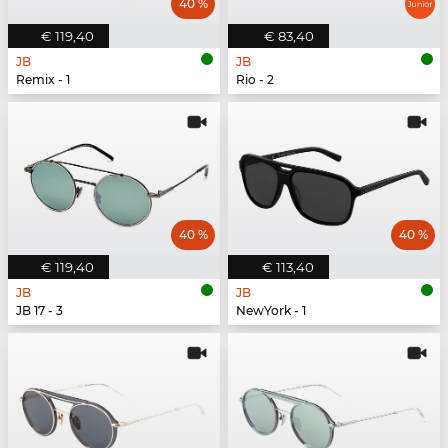
40 %
€ 119,40
€ 83,40
JB
JB
Remix - 1
Rio - 2
40 %
40 %
€ 119,40
€ 113,40
JB
JB
JB 17 - 3
NewYork - 1