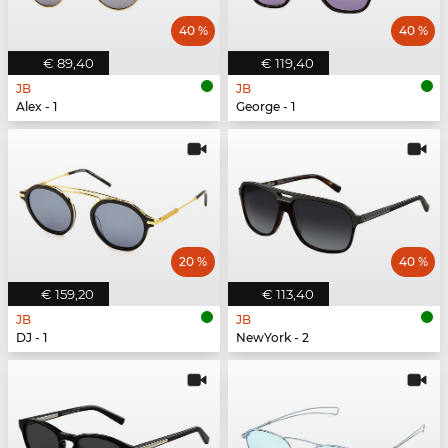
40 %
40 %
€ 89,40
€ 119,40
JB
JB
Alex - 1
George - 1
20 %
40 %
€ 159,20
€ 113,40
JB
JB
DJ - 1
NewYork - 2