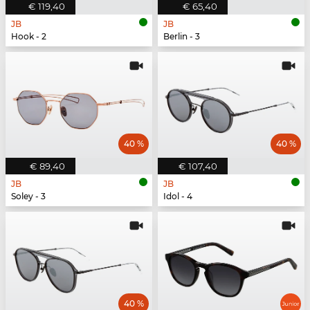
€ 119,40
€ 65,40
JB
JB
Hook - 2
Berlin - 3
40 %
40 %
€ 89,40
€ 107,40
JB
JB
Soley - 3
Idol - 4
40 %