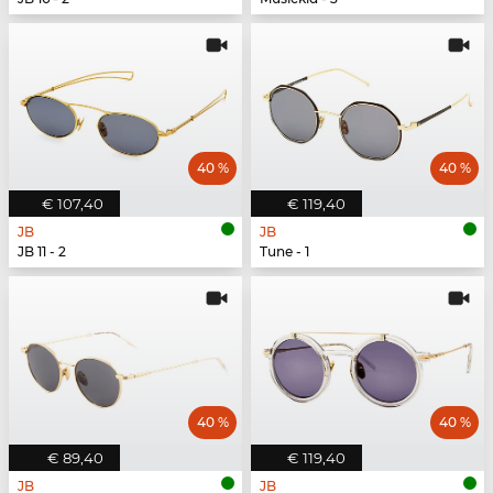
40 %
40 %
€ 107,40
€ 119,40
JB
JB
JB 11 - 2
Tune - 1
40 %
40 %
€ 89,40
€ 119,40
JB
JB