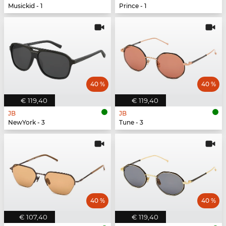
Musickid - 1
Prince - 1
40 %
40 %
€ 119,40
€ 119,40
JB
JB
NewYork - 3
Tune - 3
40 %
40 %
€ 107,40
€ 119,40