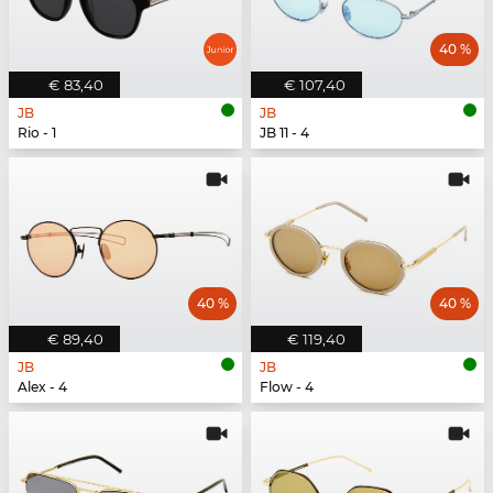
40 %
€ 83,40
€ 107,40
JB
JB
Rio - 1
JB 11 - 4
40 %
40 %
€ 89,40
€ 119,40
JB
JB
Alex - 4
Flow - 4