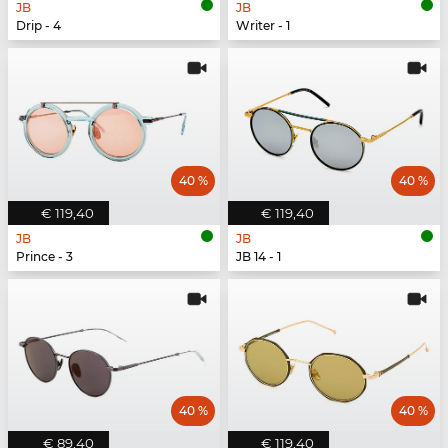
JB
JB
Drip - 4
Writer - 1
40 %
40 %
€ 119,40
€ 119,40
JB
JB
Prince - 3
JB 14 - 1
40 %
40 %
€ 89,40
€ 119,40