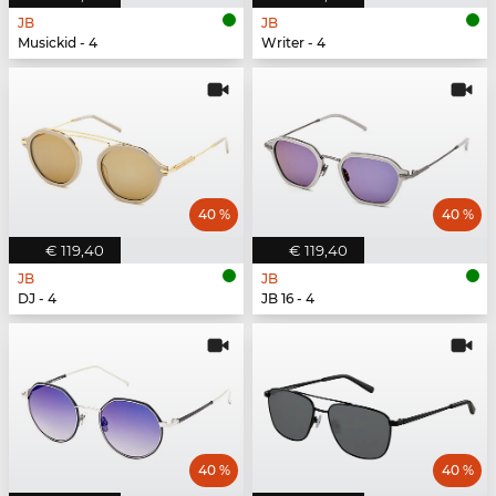
JB
JB
Musickid - 4
Writer - 4
40 %
40 %
€ 119,40
€ 119,40
JB
JB
DJ - 4
JB 16 - 4
40 %
40 %