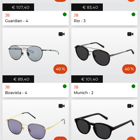
€ 107,40
€ 83,40
JB
JB
Guardian - 4
Rio - 3
40 %
40 %
€ 89,40
€ 101,40
JB
JB
Boavista - 4
Munich - 2