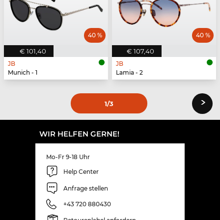
40 %
40 %
€ 101,40
€ 107,40
JB
JB
Munich - 1
Lamia - 2
›
1
/3
WIR HELFEN GERNE!
Mo-Fr 9-18 Uhr
Help Center
Anfrage stellen
+43 720 880430