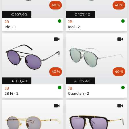
40 %
40 %
€ 107,40
€ 107,40
JB
JB
Idol - 1
Idol - 2
40 %
40 %
€ 119,40
€ 107,40
JB
JB
JB 14 - 2
Guardian - 2