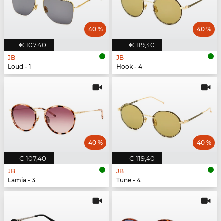
40 %
40 %
€ 107,40
€ 119,40
JB
JB
Loud - 1
Hook - 4
40 %
40 %
€ 107,40
€ 119,40
JB
JB
Lamia - 3
Tune - 4