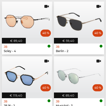
40 %
40 %
€ 89,40
€ 59,40
JB
JB
Soley - 4
Berlin - 2
40 %
40 %
€ 119,40
€ 89,40
JB
JB
JB 16 - 2
Musickid - 3