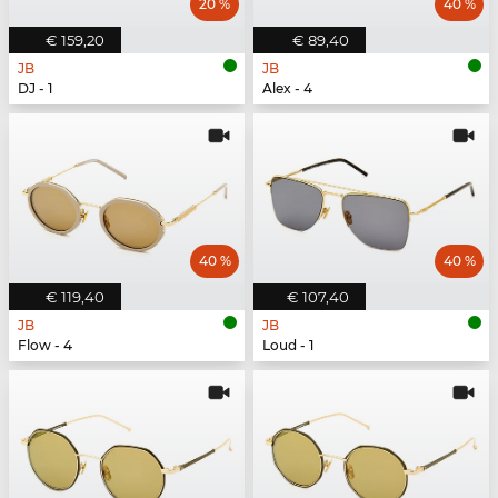
20 %
40 %
€ 159,20
€ 89,40
JB
JB
DJ - 1
Alex - 4
40 %
40 %
€ 119,40
€ 107,40
JB
JB
Flow - 4
Loud - 1