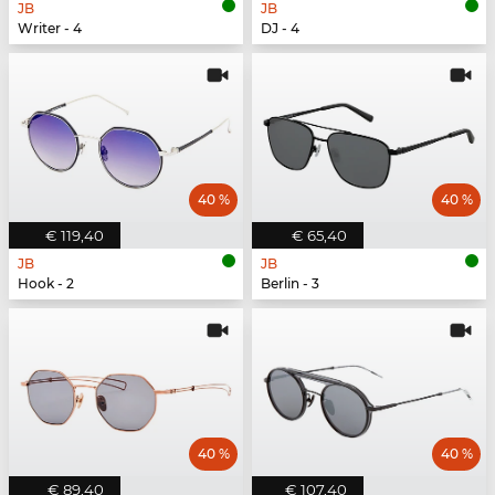
JB
JB
Writer - 4
DJ - 4
40 %
40 %
€ 119,40
€ 65,40
JB
JB
Hook - 2
Berlin - 3
40 %
40 %
€ 89,40
€ 107,40