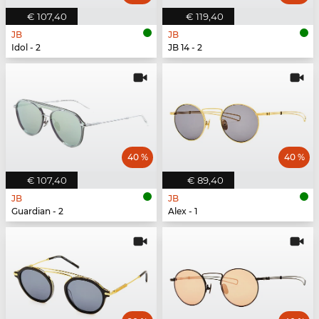
€ 107,40
€ 119,40
JB
JB
Idol - 2
JB 14 - 2
40 %
40 %
€ 107,40
€ 89,40
JB
JB
Guardian - 2
Alex - 1