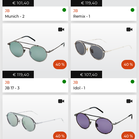
€ 101,40
€ 119,40
JB
JB
Munich - 2
Remix - 1
40 %
40 %
€ 119,40
€ 107,40
JB
JB
JB 17 - 3
Idol - 1
40 %
40 %