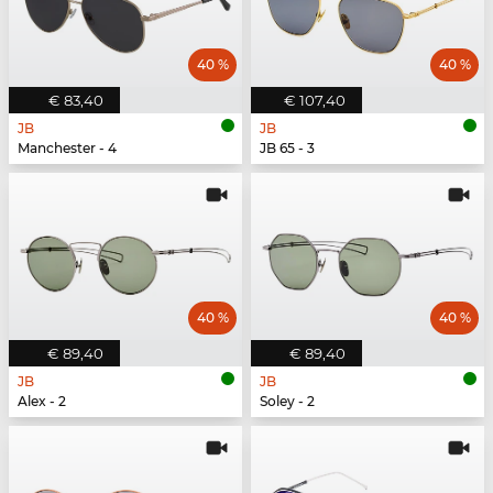
40 %
40 %
€ 83,40
€ 107,40
JB
JB
Manchester - 4
JB 65 - 3
40 %
40 %
€ 89,40
€ 89,40
JB
JB
Alex - 2
Soley - 2