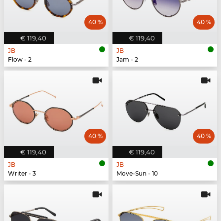
40 %
40 %
€ 119,40
€ 119,40
JB
JB
Flow - 2
Jam - 2
40 %
40 %
€ 119,40
€ 119,40
JB
JB
Writer - 3
Move-Sun - 10