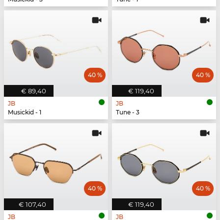
40 %
40 %
€ 89,40
€ 119,40
JB
JB
Musickid - 1
Tune - 3
40 %
40 %
€ 107,40
€ 119,40
JB
JB