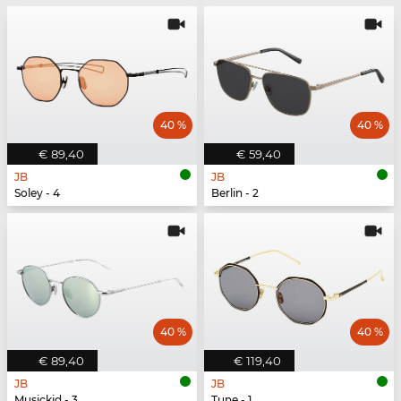
40 %
40 %
€ 89,40
€ 59,40
JB
JB
Soley - 4
Berlin - 2
40 %
40 %
€ 89,40
€ 119,40
JB
JB
Musickid - 3
Tune - 1