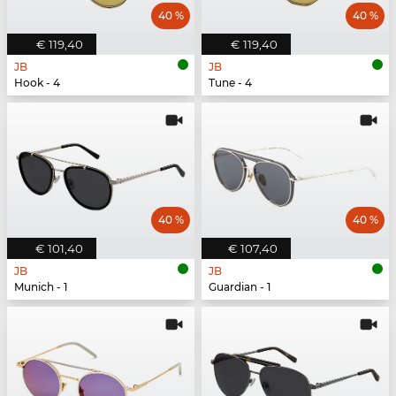
40 %
40 %
€ 119,40
€ 119,40
JB
JB
Hook - 4
Tune - 4
40 %
40 %
€ 101,40
€ 107,40
JB
JB
Munich - 1
Guardian - 1