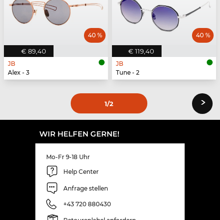
40 %
40 %
€ 89,40
€ 119,40
JB
JB
Alex - 3
Tune - 2
›
1
/2
WIR HELFEN GERNE!
Mo-Fr 9-18 Uhr
Help Center
Anfrage stellen
+43 720 880430