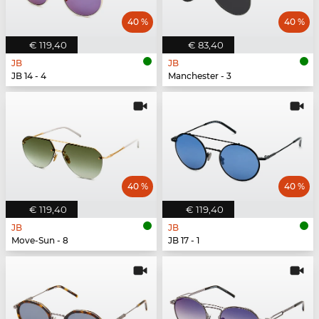
40 %
40 %
€ 119,40
€ 83,40
JB
JB
JB 14 - 4
Manchester - 3
40 %
40 %
€ 119,40
€ 119,40
JB
JB
Move-Sun - 8
JB 17 - 1