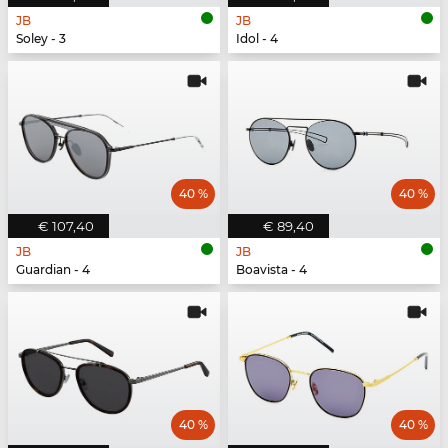
JB
JB
Soley - 3
Idol - 4
40 %
40 %
€ 107,40
€ 89,40
JB
JB
Guardian - 4
Boavista - 4
40 %
40 %