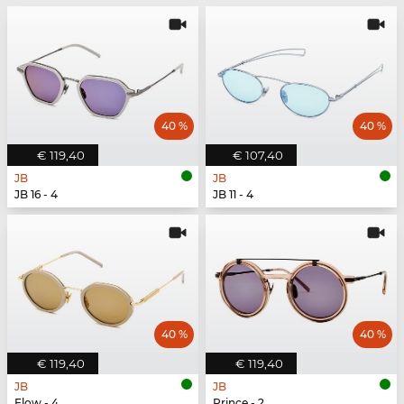
40 %
40 %
€ 119,40
€ 107,40
JB
JB
JB 16 - 4
JB 11 - 4
40 %
40 %
€ 119,40
€ 119,40
JB
JB
Flow - 4
Prince - 2