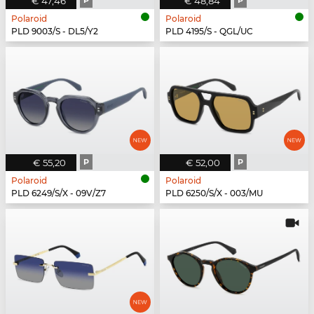
€ 47,46
P
€ 48,84
P
Polaroid
Polaroid
PLD 9003/S - DL5/Y2
PLD 4195/S - QGL/UC
€ 55,20
P
€ 52,00
P
Polaroid
Polaroid
PLD 6249/S/X - 09V/Z7
PLD 6250/S/X - 003/MU