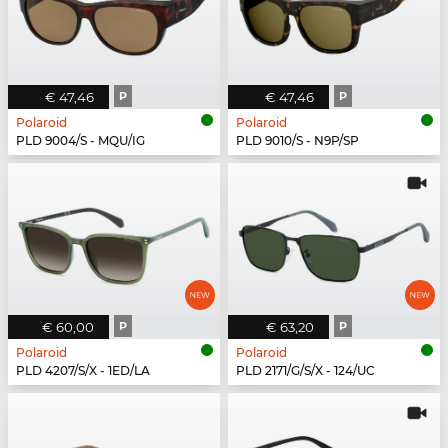
€ 47,46
P
€ 47,46
P
Polaroid
Polaroid
PLD 9004/S - MQU/IG
PLD 9010/S - N9P/SP
€ 60,00
P
€ 63,20
P
Polaroid
Polaroid
PLD 4207/S/X - 1ED/LA
PLD 2171/G/S/X - 124/UC