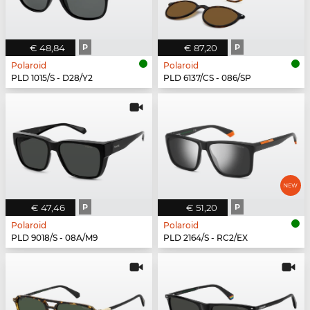
€ 48,84
P
€ 87,20
P
Polaroid
Polaroid
PLD 1015/S - D28/Y2
PLD 6137/CS - 086/SP
€ 47,46
P
€ 51,20
P
Polaroid
Polaroid
PLD 9018/S - 08A/M9
PLD 2164/S - RC2/EX