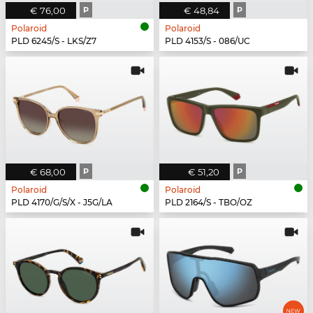
€ 76,00
P
€ 48,84
P
Polaroid
Polaroid
PLD 6245/S - LKS/Z7
PLD 4153/S - 086/UC
€ 68,00
P
€ 51,20
P
Polaroid
Polaroid
PLD 4170/G/S/X - J5G/LA
PLD 2164/S - TBO/OZ