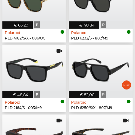
€ 63,20
P
€ 48,84
P
Polaroid
Polaroid
PLD 4182/S/X - 086/UC
PLD 6232/S - 807/M9
€ 48,84
P
€ 52,00
P
Polaroid
Polaroid
PLD 2164/S - 003/M9
PLD 6250/S/X - 807/M9