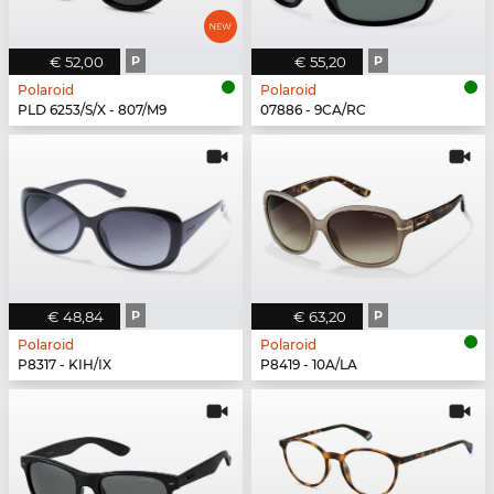
€ 52,00
P
€ 55,20
P
Polaroid
Polaroid
PLD 6253/S/X - 807/M9
07886 - 9CA/RC
€ 48,84
P
€ 63,20
P
Polaroid
Polaroid
P8317 - KIH/IX
P8419 - 10A/LA