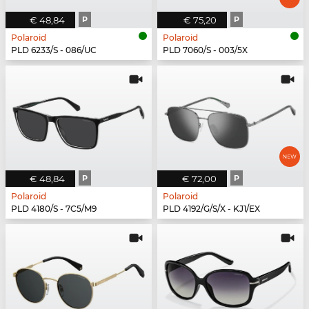
€ 48,84
P
€ 75,20
P
Polaroid
Polaroid
PLD 6233/S - 086/UC
PLD 7060/S - 003/5X
€ 48,84
P
€ 72,00
P
Polaroid
Polaroid
PLD 4180/S - 7C5/M9
PLD 4192/G/S/X - KJ1/EX