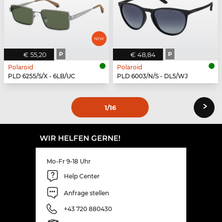
€ 55,20
P
€ 48,84
P
Polaroid
Polaroid
PLD 6255/S/X - 6LB/UC
PLD 6003/N/S - DL5/WJ
›
1
/16
WIR HELFEN GERNE!
Mo-Fr 9-18 Uhr
Help Center
Anfrage stellen
+43 720 880430