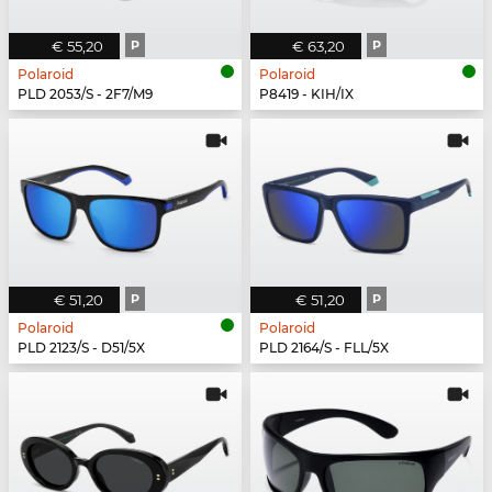
€ 55,20
P
€ 63,20
P
Polaroid
Polaroid
PLD 2053/S - 2F7/M9
P8419 - KIH/IX
€ 51,20
P
€ 51,20
P
Polaroid
Polaroid
PLD 2123/S - D51/5X
PLD 2164/S - FLL/5X