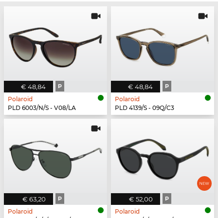
€ 48,84
P
€ 48,84
P
Polaroid
Polaroid
PLD 6003/N/S - V08/LA
PLD 4139/S - 09Q/C3
€ 63,20
P
€ 52,00
P
Polaroid
Polaroid