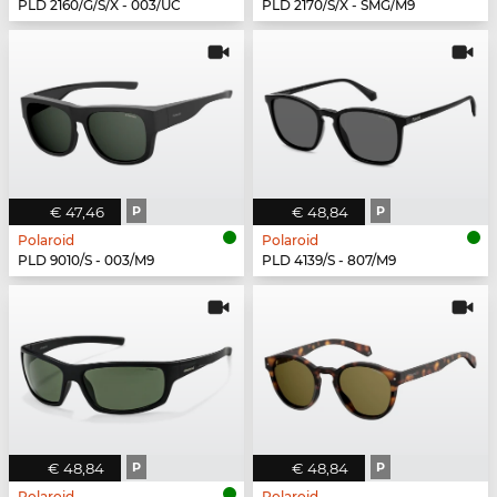
PLD 2160/G/S/X - 003/UC
PLD 2170/S/X - SMG/M9
€ 47,46
P
€ 48,84
P
Polaroid
Polaroid
PLD 9010/S - 003/M9
PLD 4139/S - 807/M9
€ 48,84
P
€ 48,84
P
Polaroid
Polaroid