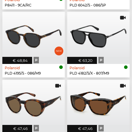
P8411 - 9CA/RC
PLD 6042/S - 086/SP
€ 48,84
P
€ 63,20
P
Polaroid
Polaroid
PLD 4195/S - 086/M9
PLD 4182/S/X - 807/M9
€ 47,46
P
€ 47,46
P