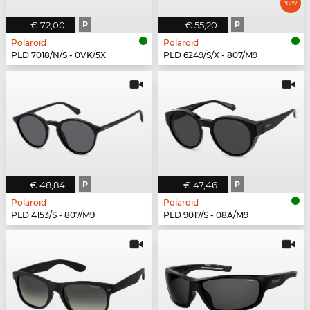
€ 72,00
P
€ 55,20
P
Polaroid
Polaroid
PLD 7018/N/S - 0VK/5X
PLD 6249/S/X - 807/M9
€ 48,84
P
€ 47,46
P
Polaroid
Polaroid
PLD 4153/S - 807/M9
PLD 9017/S - 08A/M9