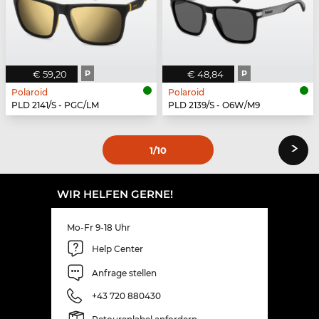
€ 59,20
P
€ 48,84
P
Polaroid
Polaroid
PLD 2141/S - PGC/LM
PLD 2139/S - O6W/M9
›
1
/10
WIR HELFEN GERNE!
Mo-Fr 9-18 Uhr
Help Center
Anfrage stellen
+43 720 880430