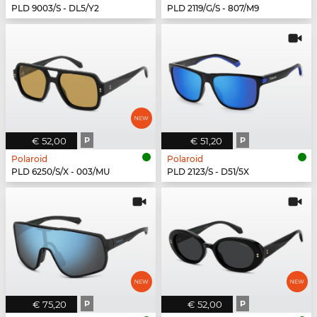
PLD 9003/S - DL5/Y2
PLD 2119/G/S - 807/M9
€ 52,00
P
€ 51,20
P
Polaroid
Polaroid
PLD 6250/S/X - 003/MU
PLD 2123/S - D51/5X
€ 75,20
P
€ 52,00
P