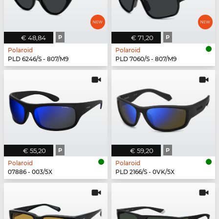
€ 48,84
P
€ 71,20
P
Polaroid
Polaroid
PLD 6246/S - 807/M9
PLD 7060/S - 807/M9
€ 55,20
P
€ 59,20
P
Polaroid
Polaroid
07886 - 003/5X
PLD 2166/S - 0VK/5X