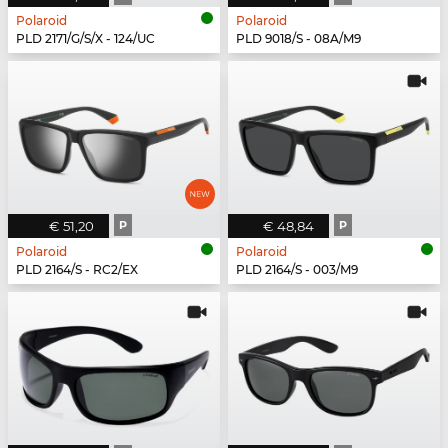
Polaroid
Polaroid
PLD 2171/G/S/X - 124/UC
PLD 9018/S - 08A/M9
€ 51,20
P
€ 48,84
P
Polaroid
Polaroid
PLD 2164/S - RC2/EX
PLD 2164/S - 003/M9