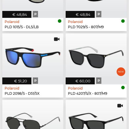
€ 48,84
P
€ 48,84
P
Polaroid
Polaroid
PLD 1015/S - DL5/LB
PLD 7029/S - 807/M9
€ 51,20
P
€ 60,00
P
Polaroid
Polaroid
PLD 2098/S - D51/5X
PLD 4207/S/X - 807/M9