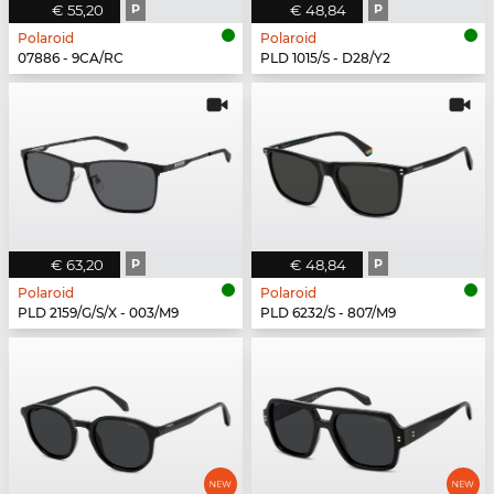
€ 55,20
P
€ 48,84
P
Polaroid
Polaroid
07886 - 9CA/RC
PLD 1015/S - D28/Y2
€ 63,20
P
€ 48,84
P
Polaroid
Polaroid
PLD 2159/G/S/X - 003/M9
PLD 6232/S - 807/M9