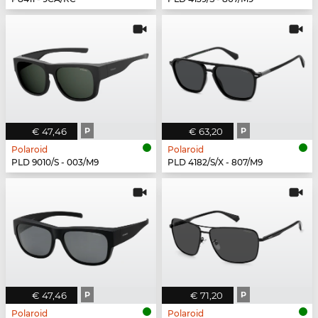
€ 47,46
P
€ 63,20
P
Polaroid
Polaroid
PLD 9010/S - 003/M9
PLD 4182/S/X - 807/M9
€ 47,46
P
€ 71,20
P
Polaroid
Polaroid