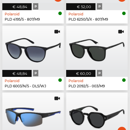
€ 48,84
P
€ 52,00
P
Polaroid
Polaroid
PLD 4195/S - 807/M9
PLD 6250/S/X - 807/M9
€ 48,84
P
€ 60,00
P
Polaroid
Polaroid
PLD 6003/N/S - DL5/WJ
PLD 2092/S - 003/M9