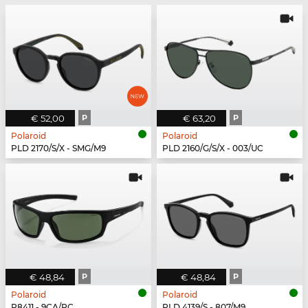
€ 52,00
P
€ 63,20
P
Polaroid
Polaroid
PLD 2170/S/X - SMG/M9
PLD 2160/G/S/X - 003/UC
€ 48,84
P
€ 48,84
P
Polaroid
Polaroid
P8411 - 9CA/RC
PLD 4139/S - 807/M9