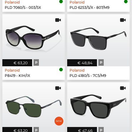
Polaroid
Polaroid
PLD 7060/S - 003/5X
PLD 6253/S/X - 807/M9
€ 63,20
P
€ 48,84
P
Polaroid
Polaroid
P8419 - KIH/IX
PLD 4180/S - 7C5/M9
€ 63,20
P
€ 47,46
P