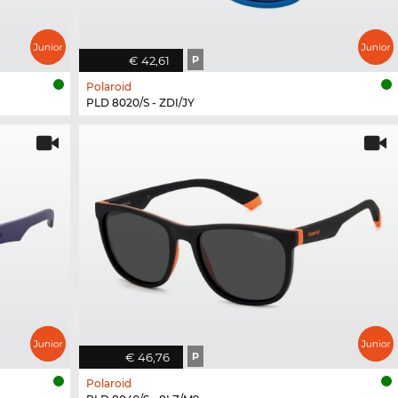
€ 42,61
P
Polaroid
PLD 8020/S - ZDI/JY
€ 46,76
P
Polaroid