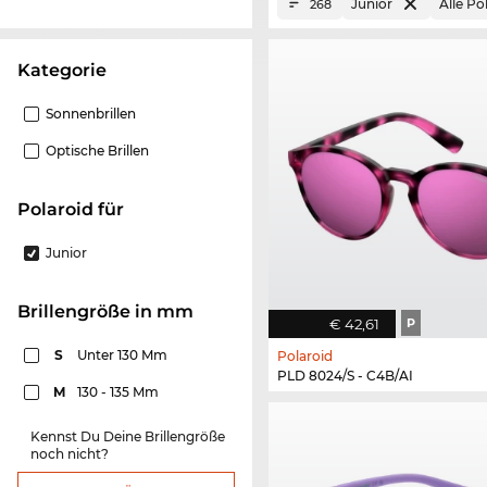
Junior
Alle Po
268
Kategorie
Sonnenbrillen
Optische Brillen
Polaroid für
Junior
Brillengröße in mm
€ 42,61
P
S
Unter 130 Mm
Polaroid
PLD 8024/S - C4B/AI
M
130 - 135 Mm
Kennst Du Deine Brillengröße
noch nicht?