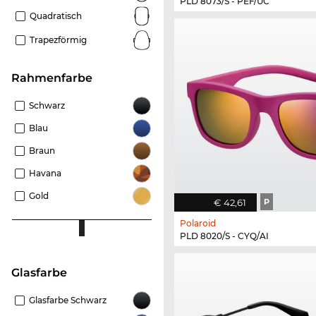
PLD 8073/S - PEF/UC
Quadratisch
Trapezförmig
Rahmenfarbe
Schwarz
Blau
Braun
Havana
Gold
€ 42,61
P
Polaroid
PLD 8020/S - CYQ/AI
Glasfarbe
Glasfarbe Schwarz