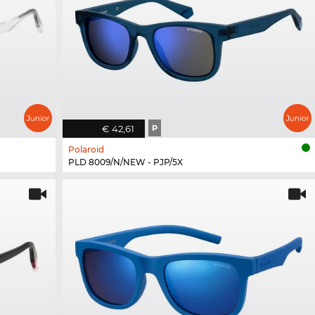
€ 42,61
P
Polaroid
PLD 8009/N/NEW - PJP/5X