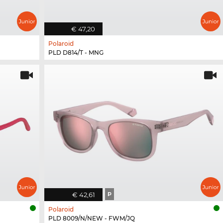
€ 47,20
Polaroid
PLD D814/T - MNG
€ 42,61
P
Polaroid
PLD 8009/N/NEW - FWM/JQ