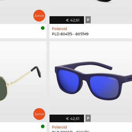
€ 42,61
P
Polaroid
PLD 8047/S - 807/M9
€ 42,61
P
Polaroid