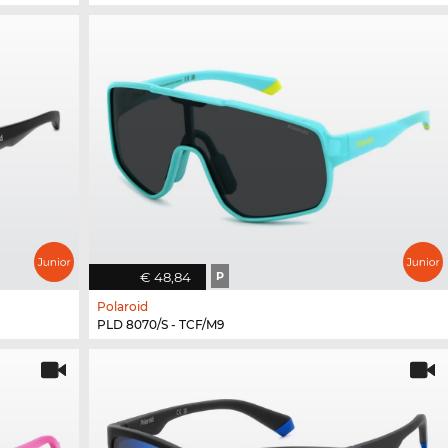
€ 48,84
P
Polaroid
PLD 8070/S - TCF/M9