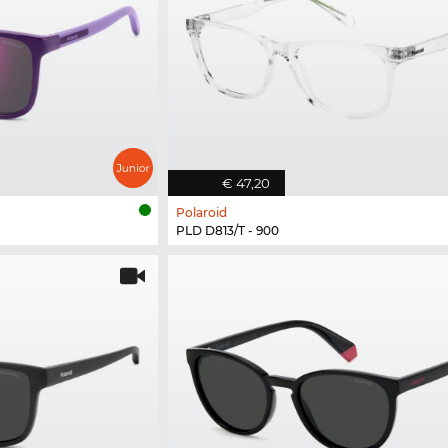
€ 47,20
Polaroid
PLD D813/T - 900