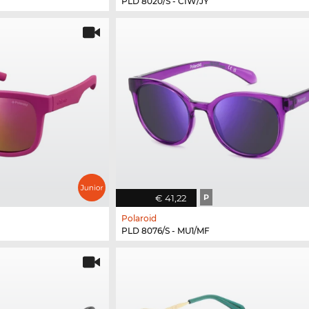
PLD 8020/S - CIW/JY
€ 41,22
P
Polaroid
PLD 8076/S - MU1/MF