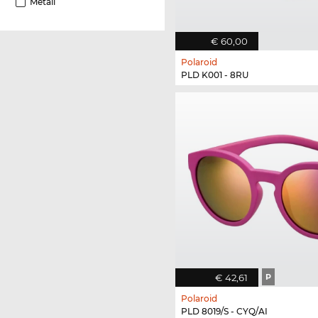
Metall
€ 60,00
Polaroid
PLD K001 - 8RU
€ 42,61
P
Polaroid
PLD 8019/S - CYQ/AI