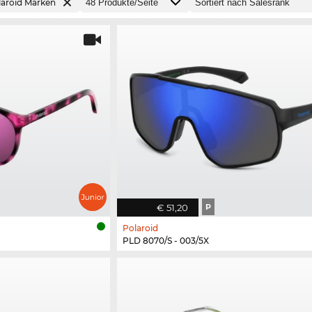
laroid Marken
€ 51,20
P
Polaroid
PLD 8070/S - 003/5X