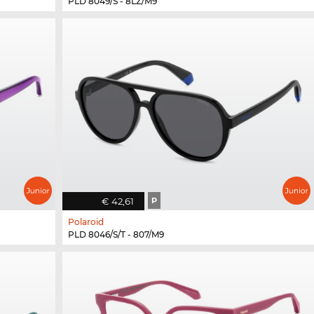
PLD 8049/S - 8LZ/M9
€ 42,61
P
Polaroid
PLD 8046/S/T - 807/M9