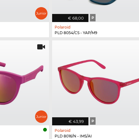
€ 68,00
P
Polaroid
PLD 8054/CS - YAP/M9
€ 43,99
P
Polaroid
PLD 8016/N - IMS/AI