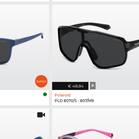
€ 48,84
P
Polaroid
PLD 8070/S - 807/M9