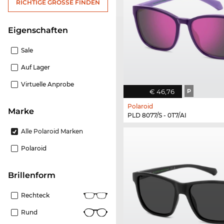
RICHTIGE GRÖSSE FINDEN
Eigenschaften
Sale
Auf Lager
Virtuelle Anprobe
€ 46,76
P
Polaroid
Marke
PLD 8077/S - 0T7/AI
Alle Polaroid Marken
Polaroid
Brillenform
Rechteck
Rund