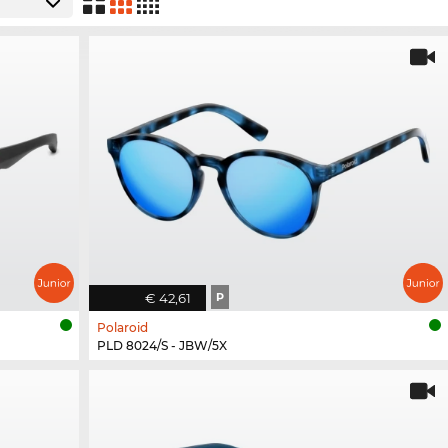
€ 42,61
P
Polaroid
PLD 8024/S - JBW/5X