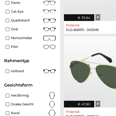
Panto
Cat-Eye
€ 39,84
P
Quadratisch
Polaroid
Oval
PLD 8067/S - 003/M9
Monoscheibe
Pilot
Rahmentyp
Vollrand
Gesichtsform
Herzförmig
€ 47,80
P
Ovales Gesicht
Polaroid
Rund