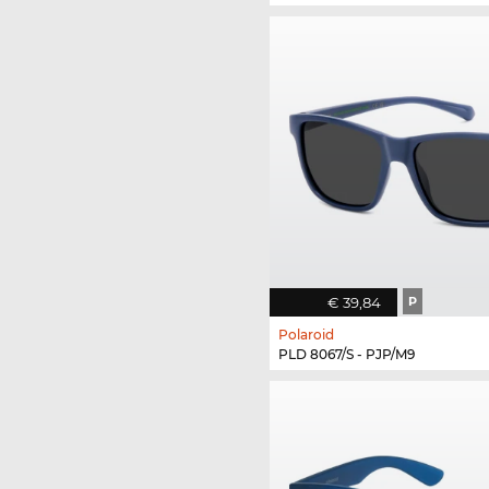
€ 39,84
P
Polaroid
PLD 8067/S - PJP/M9