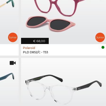
€ 68,00
Polaroid
PLD D852/C - 733