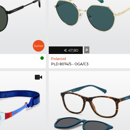
€ 47,80
P
Polaroid
PLD 8074/S - OGA/C3