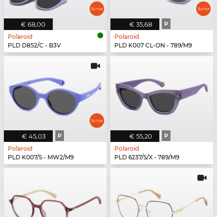
€ 68,00
€ 35,68
P
Polaroid
Polaroid
PLD D852/C - B3V
PLD K007 CL-ON - 789/M9
€ 45,03
P
€ 55,20
P
Polaroid
Polaroid
PLD K007/S - MW2/M9
PLD 6237/S/X - 789/M9