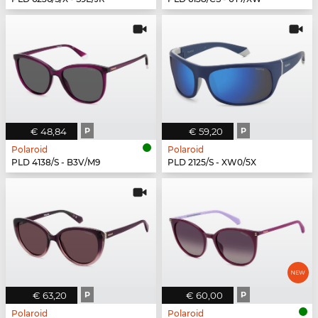
€ 48,84
P
€ 59,20
P
Polaroid
Polaroid
PLD 4138/S - B3V/M9
PLD 2125/S - XW0/5X
€ 63,20
P
€ 60,00
P
Polaroid
Polaroid