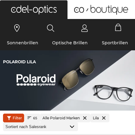
0
Sonnenbrillen
Optische Brillen
Sportbrillen
POLAROID LILA
Filter
Alle Polaroid Marken
Lila
65