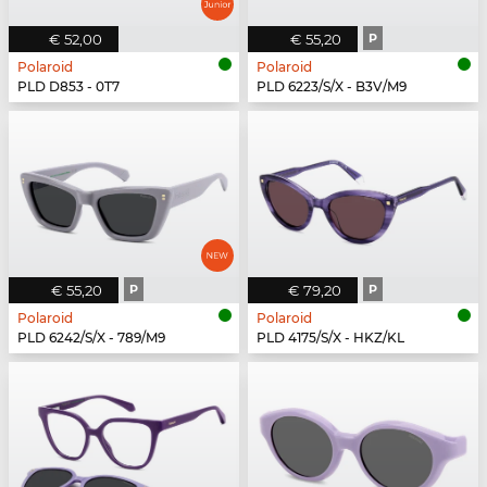
€ 52,00
€ 55,20
P
Polaroid
Polaroid
PLD D853 - 0T7
PLD 6223/S/X - B3V/M9
€ 55,20
P
€ 79,20
P
Polaroid
Polaroid
PLD 6242/S/X - 789/M9
PLD 4175/S/X - HKZ/KL