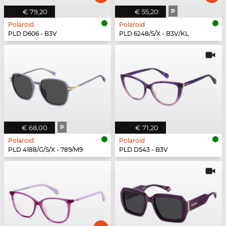
€ 79,20
€ 55,20
P
Polaroid
Polaroid
PLD D606 - B3V
PLD 6248/S/X - B3V/KL
€ 68,00
P
€ 71,20
Polaroid
Polaroid
PLD 4188/G/S/X - 789/M9
PLD D543 - B3V