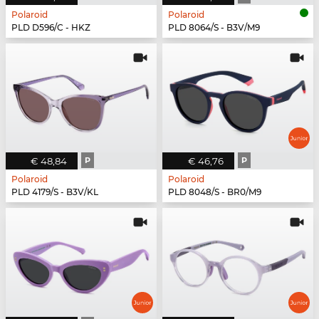
Polaroid
Polaroid
PLD D596/C - HKZ
PLD 8064/S - B3V/M9
€ 48,84
P
€ 46,76
P
Polaroid
Polaroid
PLD 4179/S - B3V/KL
PLD 8048/S - BR0/M9