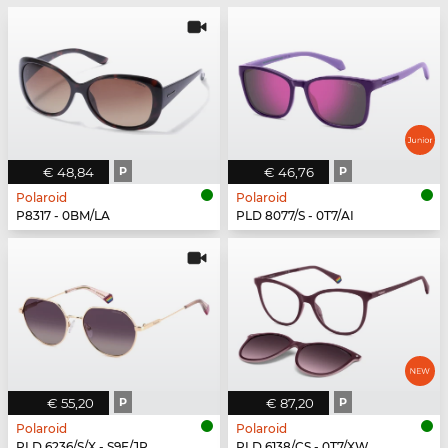
€ 48,84
P
€ 46,76
P
Polaroid
Polaroid
P8317 - 0BM/LA
PLD 8077/S - 0T7/AI
€ 55,20
P
€ 87,20
P
Polaroid
Polaroid
PLD 6236/S/X - S9E/JR
PLD 6138/CS - 0T7/XW