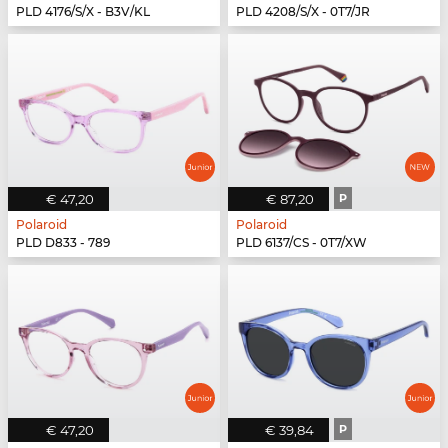
PLD 4176/S/X - B3V/KL
PLD 4208/S/X - 0T7/JR
€ 47,20
€ 87,20
P
Polaroid
Polaroid
PLD D833 - 789
PLD 6137/CS - 0T7/XW
€ 47,20
€ 39,84
P