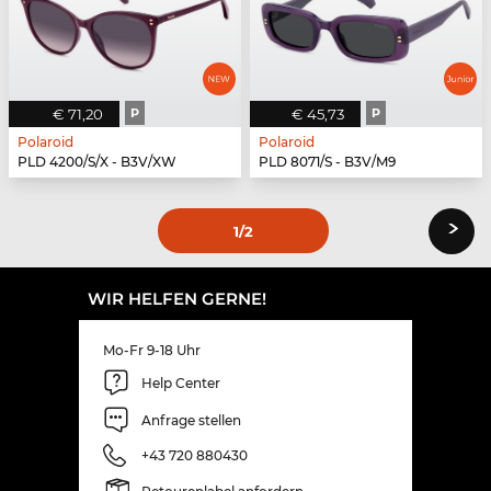
€ 71,20
P
€ 45,73
P
Polaroid
Polaroid
PLD 4200/S/X - B3V/XW
PLD 8071/S - B3V/M9
›
1
/2
WIR HELFEN GERNE!
Mo-Fr 9-18 Uhr
Help Center
Anfrage stellen
+43 720 880430