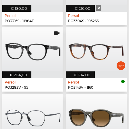
€ 180,00
€ 216,00
P
Persol
Persol
PO3316S - 11884E
PO3304S - 1052S3
€ 204,00
€ 184,00
Persol
Persol
PO3283V - 95
PO3143V - 1160