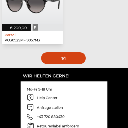
€ 200,00
P
Persol
PO3092SM - 9057M3
1
/1
WIR HELFEN GERNE!
Mo-Fr 9-18 Uhr
Help Center
Anfrage stellen
+43 720 880430
Retourenlabel anfordern