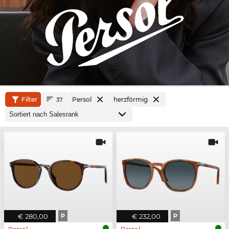
Filter
Persol
herzförmig
37
€ 280,00
P
€ 232,00
P