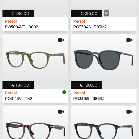
€ 296,00
€ 216,00
P
Persol
Persol
PO5004VT - 8002
PO3304S - 1103M2
€ 184,00
€ 180,00
Persol
Persol
PO3143V - 1142
PO3316S - 1186R5