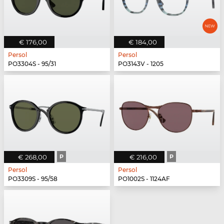
€ 176,00
€ 184,00
Persol
Persol
PO3304S - 95/31
PO3143V - 1205
€ 268,00
P
€ 216,00
P
Persol
Persol
PO3309S - 95/58
PO1002S - 1124AF