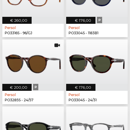
€ 260,00
€ 176,00
P
Persol
Persol
PO3316S - 96/GJ
PO3304S - 1183B1
€ 200,00
P
€ 176,00
Persol
Persol
PO3285S - 24/57
PO3304S - 24/31