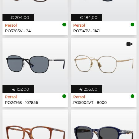
€ 204,00
€ 184,00
Persol
Persol
PO3283V - 24
PO3143V - 1141
€ 192,00
€ 296,00
Persol
Persol
PO2476S - 107856
PO5004VT - 8000