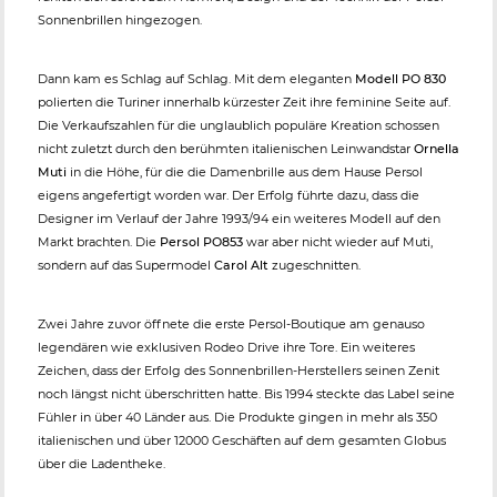
Sonnenbrillen hingezogen.
Dann kam es Schlag auf Schlag. Mit dem eleganten
Modell PO 830
polierten die Turiner innerhalb kürzester Zeit ihre feminine Seite auf.
Die Verkaufszahlen für die unglaublich populäre Kreation schossen
nicht zuletzt durch den berühmten italienischen Leinwandstar
Ornella
Muti
in die Höhe, für die die Damenbrille aus dem Hause Persol
eigens angefertigt worden war. Der Erfolg führte dazu, dass die
Designer im Verlauf der Jahre 1993/94 ein weiteres Modell auf den
Markt brachten. Die
Persol PO853
war aber nicht wieder auf Muti,
sondern auf das Supermodel
Carol Alt
zugeschnitten.
Zwei Jahre zuvor öffnete die erste Persol-Boutique am genauso
legendären wie exklusiven Rodeo Drive ihre Tore. Ein weiteres
Zeichen, dass der Erfolg des Sonnenbrillen-Herstellers seinen Zenit
noch längst nicht überschritten hatte. Bis 1994 steckte das Label seine
Fühler in über 40 Länder aus. Die Produkte gingen in mehr als 350
italienischen und über 12000 Geschäften auf dem gesamten Globus
über die Ladentheke.