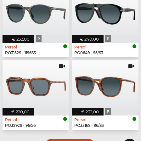
€ 232,00
P
€ 240,00
P
Persol
Persol
PO3152S - 1196S3
PO0649 - 95/S3
€ 220,00
€ 232,00
P
Persol
Persol
PO3292S - 96/56
PO3316S - 96/S3