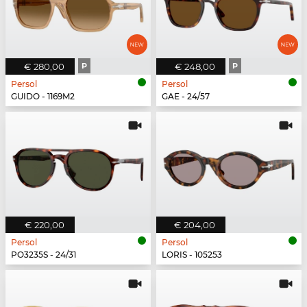
€ 280,00
P
€ 248,00
P
Persol
Persol
GUIDO - 1169M2
GAE - 24/57
€ 220,00
€ 204,00
Persol
Persol
PO3235S - 24/31
LORIS - 105253