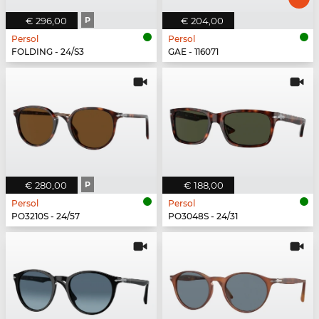
€ 296,00
P
€ 204,00
Persol
Persol
FOLDING - 24/S3
GAE - 116071
€ 280,00
P
€ 188,00
Persol
Persol
PO3210S - 24/57
PO3048S - 24/31