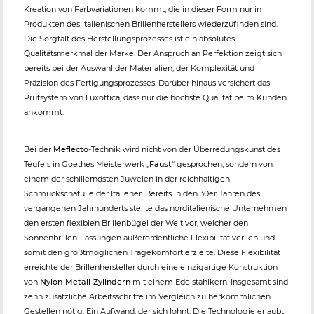
Kreation von Farbvariationen kommt, die in dieser Form nur in
Produkten des italienischen Brillenherstellers wiederzufinden sind.
Die Sorgfalt des Herstellungsprozesses ist ein absolutes
Qualitätsmerkmal der Marke. Der Anspruch an Perfektion zeigt sich
bereits bei der Auswahl der Materialien, der Komplexität und
Präzision des Fertigungsprozesses. Darüber hinaus versichert das
Prüfsystem von Luxottica, dass nur die höchste Qualität beim Kunden
ankommt.
Bei der
Meflecto
-Technik wird nicht von der Überredungskunst des
Teufels in Goethes Meisterwerk „
Faust
“ gesprochen, sondern von
einem der schillerndsten Juwelen in der reichhaltigen
Schmuckschatulle der Italiener. Bereits in den 30er Jahren des
vergangenen Jahrhunderts stellte das norditalienische Unternehmen
den ersten flexiblen Brillenbügel der Welt vor, welcher den
Sonnenbrillen-Fassungen außerordentliche Flexibilität verlieh und
somit den größtmöglichen Tragekomfort erzielte. Diese Flexibilität
erreichte der Brillenhersteller durch eine einzigartige Konstruktion
von
Nylon-Metall-Zylindern
mit einem Edelstahlkern. Insgesamt sind
zehn zusätzliche Arbeitsschritte im Vergleich zu herkömmlichen
Gestellen nötig. Ein Aufwand, der sich lohnt: Die Technologie erlaubt