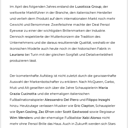
Im April des folgenden Jahres erstand die
Luxoticca Group
, der
weltweite Marktführer in der Branche, den italienischen Hersteller
und verlieh dem Produkt auf dem internationalen Markt noch mehr
Gewicht und Renommee. Zweifelsohne machte der Deal Persol
Eyewear zu einer der wichtigsten Brillenmarken der Industrie.
Dennoch respektierte der Mutterkonzern die Tradition des
Unternehmens und die daraus resultierende Qualität, weshalb er die
ikonischen Modelle auch heute noch in der historischen Fabrik in
Lauriano
bei Turin mit der gleichen Sorgfalt und Detailverliebtheit
produzieren lässt.
Der kometenhafte Aufstieg ist nicht zuletzt durch die gewissenhafte
Auswahl der Markenbotschafter zu erklären. Nach McQueen, Garbo,
Muti und Alt gesellten sich über die Jahre Schauspielerin
Maria
Grazia Cucinotta
und die ehemaligen italienischen
Fußballnationalspieler
Alessandro Del Piero
und
Filippo Inzaghi
hinzu. Heutzutage verlassen Musiker wie
Eric Clapton
, Schauspieler
wie
Ryan Gosling
,
Zac Efron
oder
Scott Eastwood
sowie Regisseur
Wim Wenders
und der ehemalige Fußballstar
Xabi Alonso
nicht
mehr ohne Persol Brille das Haus. Auch in Zukunft werden sich Stars