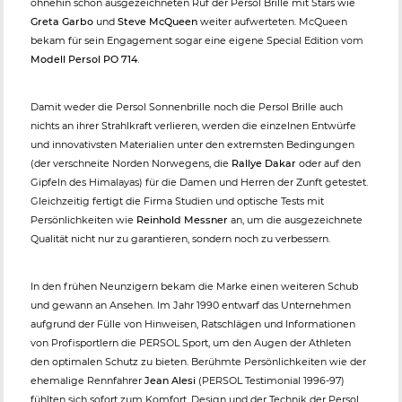
ohnehin schon ausgezeichneten Ruf der Persol Brille mit Stars wie
Greta Garbo
und
Steve McQueen
weiter aufwerteten. McQueen
bekam für sein Engagement sogar eine eigene Special Edition vom
Modell Persol PO 714
.
Damit weder die Persol Sonnenbrille noch die Persol Brille auch
nichts an ihrer Strahlkraft verlieren, werden die einzelnen Entwürfe
und innovativsten Materialien unter den extremsten Bedingungen
(der verschneite Norden Norwegens, die
Rallye Dakar
oder auf den
Gipfeln des Himalayas) für die Damen und Herren der Zunft getestet.
Gleichzeitig fertigt die Firma Studien und optische Tests mit
Persönlichkeiten wie
Reinhold Messner
an, um die ausgezeichnete
Qualität nicht nur zu garantieren, sondern noch zu verbessern.
In den frühen Neunzigern bekam die Marke einen weiteren Schub
und gewann an Ansehen. Im Jahr 1990 entwarf das Unternehmen
aufgrund der Fülle von Hinweisen, Ratschlägen und Informationen
von Profisportlern die PERSOL Sport, um den Augen der Athleten
den optimalen Schutz zu bieten. Berühmte Persönlichkeiten wie der
ehemalige Rennfahrer
Jean Alesi
(PERSOL Testimonial 1996-97)
fühlten sich sofort zum Komfort, Design und der Technik der Persol