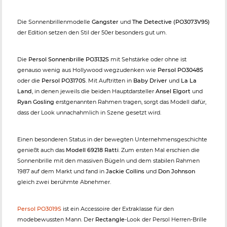
Die Sonnenbrillenmodelle
Gangster
und
The Detective (PO3073V95)
der Edition setzen den Stil der 50er besonders gut um.
Die
Persol Sonnenbrille PO3132S
mit Sehstärke oder ohne ist
genauso wenig aus Hollywood wegzudenken wie
Persol PO3048S
oder die
Persol PO3170S
. Mit Auftritten in
Baby Driver
und
La La
Land
, in denen jeweils die beiden Hauptdarsteller
Ansel Elgort
und
Ryan Gosling
erstgenannten Rahmen tragen, sorgt das Modell dafür,
dass der Look unnachahmlich in Szene gesetzt wird.
Einen besonderen Status in der bewegten Unternehmensgeschichte
genießt auch das
Modell 69218 Ratti
. Zum ersten Mal erschien die
Sonnenbrille mit den massiven Bügeln und dem stabilen Rahmen
1987 auf dem Markt und fand in
Jackie Collins
und
Don Johnson
gleich zwei berühmte Abnehmer.
Persol PO3019S
ist ein Accessoire der Extraklasse für den
modebewussten Mann. Der
Rectangle
-Look der Persol Herren-Brille