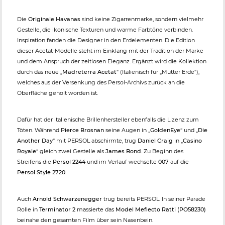
Die
Originale Havanas
sind keine Zigarrenmarke, sondern vielmehr
Gestelle, die ikonische Texturen und warme Farbtöne verbinden.
Inspiration fanden die Designer in den Erdelementen. Die Edition
dieser Acetat-Modelle steht im Einklang mit der Tradition der Marke
und dem Anspruch der zeitlosen Eleganz. Ergänzt wird die Kollektion
durch das neue „
Madreterra Acetat
“ (Italienisch für „Mutter Erde“),
welches aus der Versenkung des Persol-Archivs zurück an die
Oberfläche geholt worden ist.
Dafür hat der italienische Brillenhersteller ebenfalls die Lizenz zum
Töten. Während
Pierce Brosnan
seine Augen in „
GoldenEye
“ und „
Die
Another Day
“ mit PERSOL abschirmte, trug
Daniel Craig
in „
Casino
Royale
“ gleich zwei Gestelle als
James Bond
. Zu Beginn des
Streifens die
Persol 2244
und im Verlauf wechselte
007
auf die
Persol Style 2720
.
Auch
Arnold Schwarzenegger
trug bereits PERSOL. In seiner Parade
Rolle in
Terminator 2
massierte das
Model Meflecto Ratti (PO58230)
beinahe den gesamten Film über sein Nasenbein.