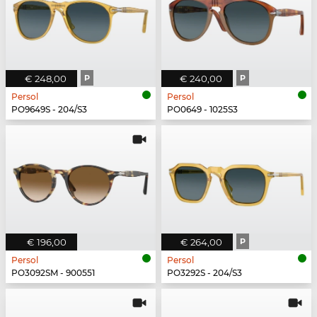
€ 248,00
P
€ 240,00
P
Persol
Persol
PO9649S - 204/S3
PO0649 - 1025S3
€ 196,00
€ 264,00
P
Persol
Persol
PO3092SM - 900551
PO3292S - 204/S3