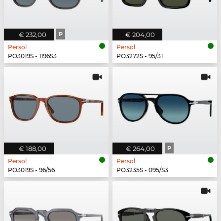
€ 232,00
P
€ 204,00
Persol
Persol
PO3019S - 1196S3
PO3272S - 95/31
€ 188,00
€ 264,00
P
Persol
Persol
PO3019S - 96/56
PO3235S - 095/S3