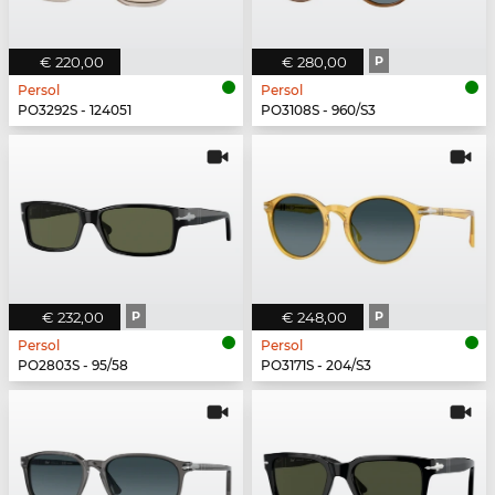
€ 220,00
€ 280,00
P
Persol
Persol
PO3292S - 124051
PO3108S - 960/S3
€ 232,00
P
€ 248,00
P
Persol
Persol
PO2803S - 95/58
PO3171S - 204/S3