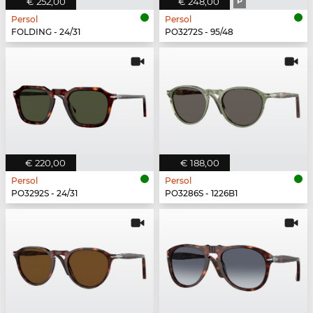
€ 252,00
€ 248,00
P
Persol
Persol
FOLDING - 24/31
PO3272S - 95/48
€ 220,00
€ 188,00
Persol
Persol
PO3292S - 24/31
PO3286S - 1226B1