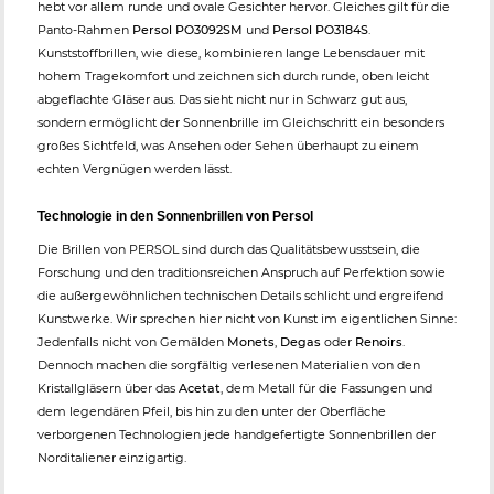
hebt vor allem runde und ovale Gesichter hervor. Gleiches gilt für die
Panto-Rahmen
Persol PO3092SM
und
Persol PO3184S
.
Kunststoffbrillen, wie diese, kombinieren lange Lebensdauer mit
hohem Tragekomfort und zeichnen sich durch runde, oben leicht
abgeflachte Gläser aus. Das sieht nicht nur in Schwarz gut aus,
sondern ermöglicht der Sonnenbrille im Gleichschritt ein besonders
großes Sichtfeld, was Ansehen oder Sehen überhaupt zu einem
echten Vergnügen werden lässt.
Technologie in den Sonnenbrillen von Persol
Die Brillen von PERSOL sind durch das Qualitätsbewusstsein, die
Forschung und den traditionsreichen Anspruch auf Perfektion sowie
die außergewöhnlichen technischen Details schlicht und ergreifend
Kunstwerke. Wir sprechen hier nicht von Kunst im eigentlichen Sinne:
Jedenfalls nicht von Gemälden
Monets
,
Degas
oder
Renoirs
.
Dennoch machen die sorgfältig verlesenen Materialien von den
Kristallgläsern über das
Acetat
, dem Metall für die Fassungen und
dem legendären Pfeil, bis hin zu den unter der Oberfläche
verborgenen Technologien jede handgefertigte Sonnenbrillen der
Norditaliener einzigartig.