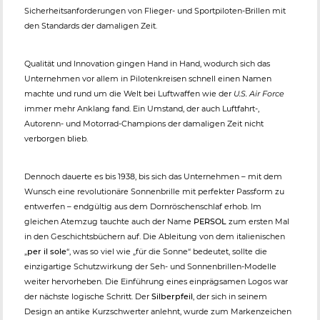
Sicherheitsanforderungen von Flieger- und Sportpiloten-Brillen mit
den Standards der damaligen Zeit.
Qualität und Innovation gingen Hand in Hand, wodurch sich das
Unternehmen vor allem in Pilotenkreisen schnell einen Namen
machte und rund um die Welt bei Luftwaffen wie der
U.S. Air Force
immer mehr Anklang fand. Ein Umstand, der auch Luftfahrt-,
Autorenn- und Motorrad-Champions der damaligen Zeit nicht
verborgen blieb.
Dennoch dauerte es bis 1938, bis sich das Unternehmen – mit dem
Wunsch eine revolutionäre Sonnenbrille mit perfekter Passform zu
entwerfen – endgültig aus dem Dornröschenschlaf erhob. Im
gleichen Atemzug tauchte auch der Name
PERSOL
zum ersten Mal
in den Geschichtsbüchern auf. Die Ableitung von dem italienischen
„
per il sole
“, was so viel wie „für die Sonne“ bedeutet, sollte die
einzigartige Schutzwirkung der Seh- und Sonnenbrillen-Modelle
weiter hervorheben. Die Einführung eines einprägsamen Logos war
der nächste logische Schritt. Der
Silberpfeil
, der sich in seinem
Design an antike Kurzschwerter anlehnt, wurde zum Markenzeichen