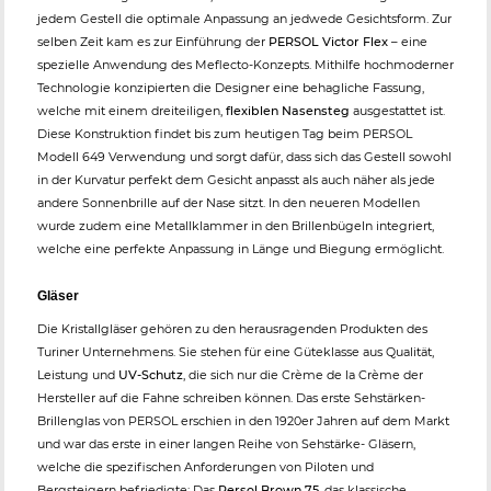
jedem Gestell die optimale Anpassung an jedwede Gesichtsform. Zur
selben Zeit kam es zur Einführung der
PERSOL Victor Flex
– eine
spezielle Anwendung des Meflecto-Konzepts. Mithilfe hochmoderner
Technologie konzipierten die Designer eine behagliche Fassung,
welche mit einem dreiteiligen,
flexiblen Nasensteg
ausgestattet ist.
Diese Konstruktion findet bis zum heutigen Tag beim PERSOL
Modell 649 Verwendung und sorgt dafür, dass sich das Gestell sowohl
in der Kurvatur perfekt dem Gesicht anpasst als auch näher als jede
andere Sonnenbrille auf der Nase sitzt. In den neueren Modellen
wurde zudem eine Metallklammer in den Brillenbügeln integriert,
welche eine perfekte Anpassung in Länge und Biegung ermöglicht.
Gläser
Die Kristallgläser gehören zu den herausragenden Produkten des
Turiner Unternehmens. Sie stehen für eine Güteklasse aus Qualität,
Leistung und
UV-Schutz
, die sich nur die Crème de la Crème der
Hersteller auf die Fahne schreiben können. Das erste Sehstärken-
Brillenglas von PERSOL erschien in den 1920er Jahren auf dem Markt
und war das erste in einer langen Reihe von Sehstärke- Gläsern,
welche die spezifischen Anforderungen von Piloten und
Bergsteigern befriedigte: Das
Persol Brown 75
, das klassische