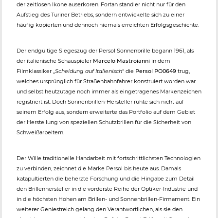
der zeitlosen Ikone auserkoren. Fortan stand er nicht nur für den
Aufstieg des Turiner Betriebs, sondern entwickelte sich zu einer
häufig kopierten und dennoch niemals erreichten Erfolgsgeschichte.
Der endgültige Siegeszug der Persol Sonnenbrille begann 1961, als
der italienische Schauspieler
Marcelo Mastroianni
in dem
Filmklassiker „
Scheidung auf Italienisch
“ die
Persol PO0649
trug,
welches ursprünglich für Straßenbahnfahrer konstruiert worden war
und selbst heutzutage noch immer als eingetragenes Markenzeichen
registriert ist. Doch Sonnenbrillen-Hersteller ruhte sich nicht auf
seinem Erfolg aus, sondern erweiterte das Portfolio auf dem Gebiet
der Herstellung von speziellen Schutzbrillen für die Sicherheit von
Schweißarbeitern.
Der Wille traditionelle Handarbeit mit fortschrittlichsten Technologien
zu verbinden, zeichnet die Marke Persol bis heute aus. Damals
katapultierten die beherzte Forschung und die Hingabe zum Detail
den Brillenhersteller in die vorderste Reihe der Optiker-Industrie und
in die höchsten Höhen am Brillen- und Sonnenbrillen-Firmament. Ein
weiterer Geniestreich gelang den Verantwortlichen, als sie den