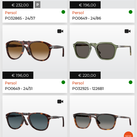
€ 232,00
P
€ 196,00
Persol
Persol
PO3286S - 24/57
PO0649 - 24/86
€ 196,00
€ 220,00
Persol
Persol
PO0649 - 24/51
PO3292S - 1226B1