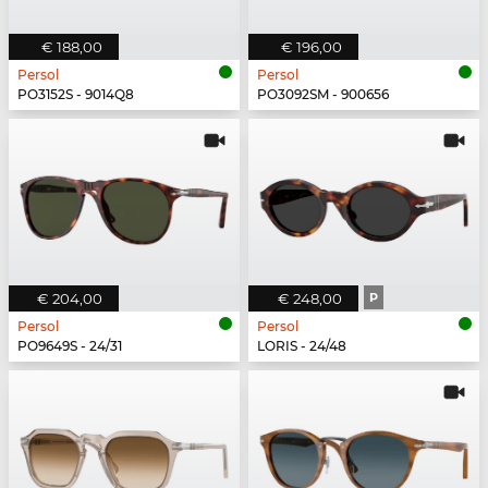
€ 188,00
€ 196,00
Persol
Persol
PO3152S - 9014Q8
PO3092SM - 900656
€ 204,00
€ 248,00
P
Persol
Persol
PO9649S - 24/31
LORIS - 24/48