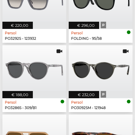
€ 220,00
€ 296,00
P
Persol
Persol
PO3292S - 123932
FOLDING - 95/58
€ 188,00
€ 232,00
P
Persol
Persol
PO3286S - 309/B1
PO3092SM - 121948