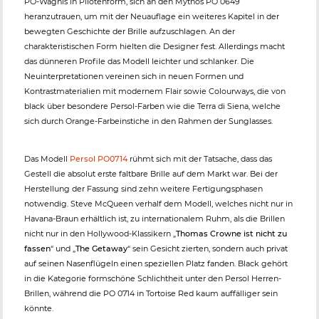
PO-Wagnis in Pilotenform, sich an den Mythos PO 0649
heranzutrauen, um mit der Neuauflage ein weiteres Kapitel in der
bewegten Geschichte der Brille aufzuschlagen. An der
charakteristischen Form hielten die Designer fest. Allerdings macht
das dünneren Profile das Modell leichter und schlanker. Die
Neuinterpretationen vereinen sich in neuen Formen und
Kontrastmaterialien mit modernem Flair sowie Colourways, die von
black über besondere Persol-Farben wie die Terra di Siena, welche
sich durch Orange-Farbeinstiche in den Rahmen der Sunglasses.
Das Modell
Persol PO0714
rühmt sich mit der Tatsache, dass das
Gestell die absolut erste faltbare Brille auf dem Markt war. Bei der
Herstellung der Fassung sind zehn weitere Fertigungsphasen
notwendig. Steve McQueen verhalf dem Modell, welches nicht nur in
Havana-Braun erhältlich ist, zu internationalem Ruhm, als die Brillen
nicht nur in den Hollywood-Klassikern „
Thomas Crowne ist nicht zu
fassen
“ und „
The Getaway
“ sein Gesicht zierten, sondern auch privat
auf seinen Nasenflügeln einen speziellen Platz fanden. Black gehört
in die Kategorie formschöne Schlichtheit unter den Persol Herren-
Brillen, während die PO 0714 in Tortoise Red kaum auffälliger sein
könnte.