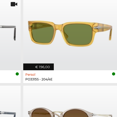
€ 196,00
Persol
PO3315S - 204/4E