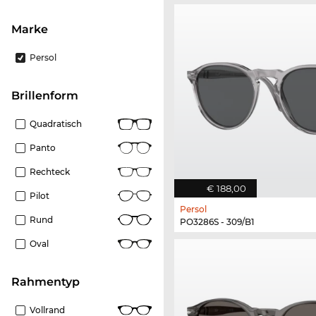
Marke
Persol
Brillenform
Quadratisch
Panto
Rechteck
€ 188,00
Pilot
Persol
Rund
PO3286S - 309/B1
Oval
Rahmentyp
Vollrand