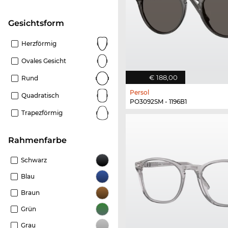
Gesichtsform
Herzförmig
Ovales Gesicht
€ 188,00
Rund
Persol
Quadratisch
PO3092SM - 1196B1
Trapezförmig
Rahmenfarbe
Schwarz
Blau
Braun
Grün
Grau