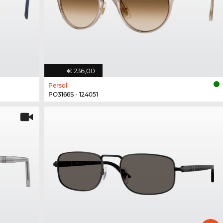
€ 236,00
Persol
PO3166S - 124051