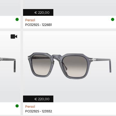
€ 220,00
Persol
PO3292S - 1226B1
€ 220,00
Persol
PO3292S - 123932