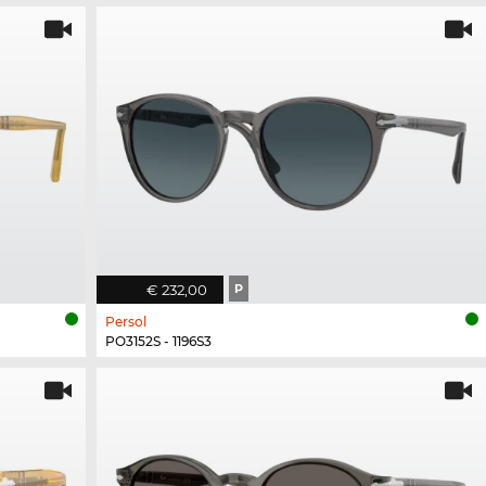
€ 232,00
P
Persol
PO3152S - 1196S3