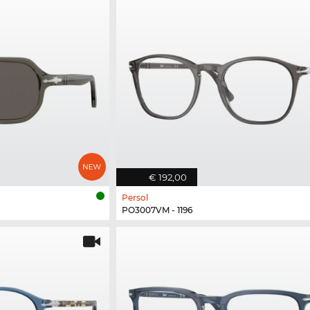
€ 192,00
Persol
PO3007VM - 1196