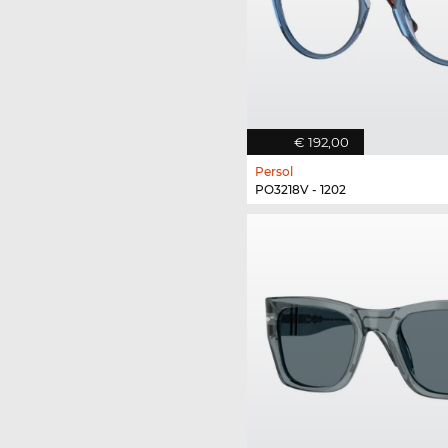
€ 192,00
Persol
PO3218V - 1202