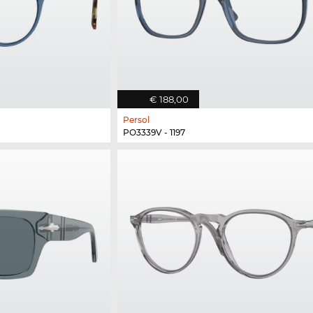
€ 188,00
Persol
PO3339V - 1197