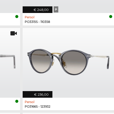
€ 248,00
P
Persol
PO3315S - 110358
€ 236,00
Persol
PO3166S - 123932