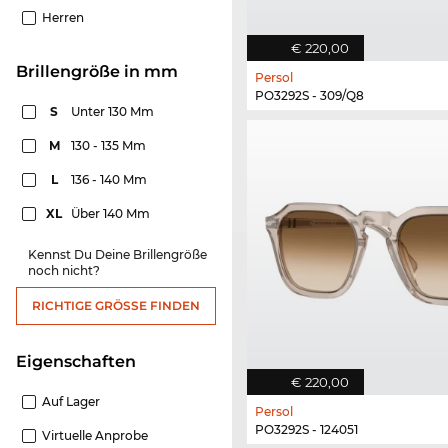
Herren
€ 220,00
Brillengröße in mm
Persol
PO3292S - 309/Q8
S
Unter 130 Mm
M
130 - 135 Mm
L
136 - 140 Mm
XL
Über 140 Mm
Kennst Du Deine Brillengröße
noch nicht?
RICHTIGE GRÖSSE FINDEN
Eigenschaften
€ 220,00
Auf Lager
Persol
PO3292S - 124051
Virtuelle Anprobe