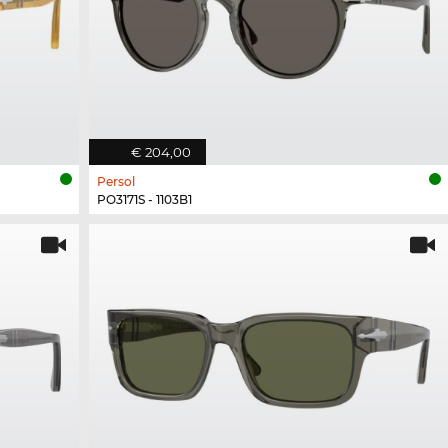
€ 204,00
Persol
PO3171S - 1103B1