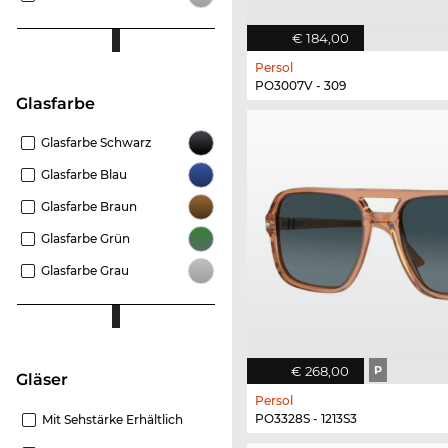
€ 184,00
Persol
PO3007V - 309
Glasfarbe
Glasfarbe Schwarz
Glasfarbe Blau
Glasfarbe Braun
Glasfarbe Grün
Glasfarbe Grau
€ 268,00
P
Gläser
Persol
PO3328S - 1213S3
Mit Sehstärke Erhältlich