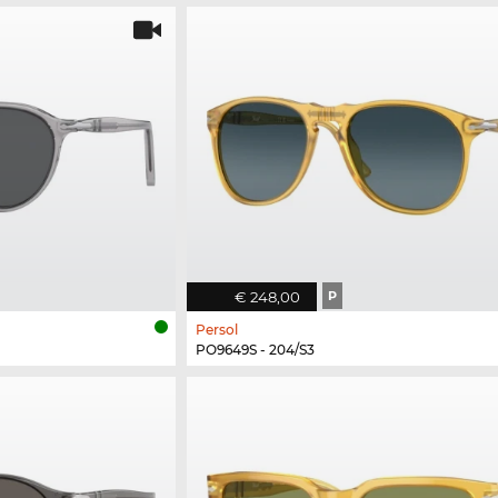
€ 248,00
P
Persol
PO9649S - 204/S3