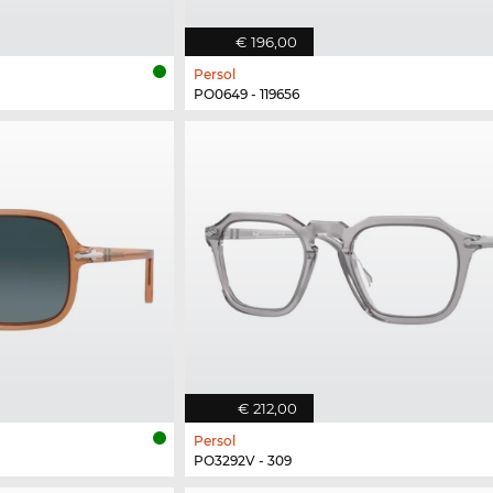
€ 196,00
Persol
PO0649 - 119656
€ 212,00
Persol
PO3292V - 309