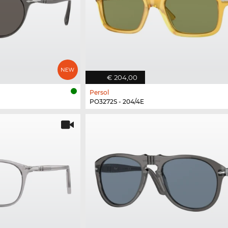
€ 204,00
Persol
PO3272S - 204/4E