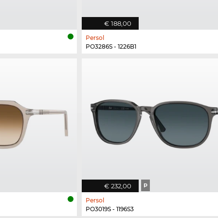
€ 188,00
Persol
PO3286S - 1226B1
€ 232,00
P
Persol
PO3019S - 1196S3