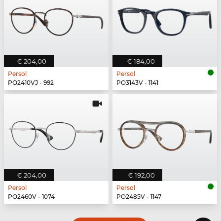
€ 204,00
€ 184,00
Persol
Persol
PO2410VJ - 992
PO3143V - 1141
€ 204,00
€ 192,00
Persol
Persol
PO2460V - 1074
PO2485V - 1147