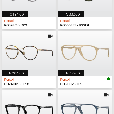
€ 184,00
€ 332,00
Persol
Persol
PO3286V - 309
PO5002ST - 800131
€ 204,00
€ 196,00
Persol
Persol
PO2410VJ - 1098
PO3160V - 1169