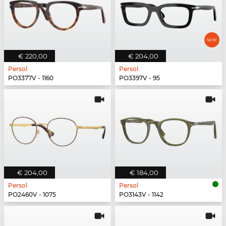
€ 220,00
€ 204,00
Persol
Persol
PO3377V - 1160
PO3397V - 95
€ 204,00
€ 184,00
Persol
Persol
PO2460V - 1075
PO3143V - 1142