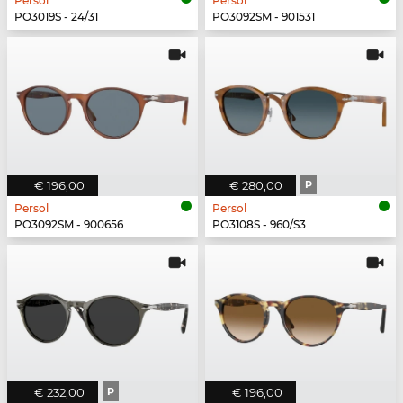
Persol
Persol
PO3019S - 24/31
PO3092SM - 901531
€ 196,00
€ 280,00
P
Persol
Persol
PO3092SM - 900656
PO3108S - 960/S3
€ 232,00
P
€ 196,00