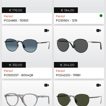
€ 176,00
€ 184,00
Persol
Persol
PO2486S - 110933
PO3092V - 1219
€ 332,00
€ 204,00
Persol
Persol
PO5002ST - 8004Q8
PO2422SJ - 1119B1