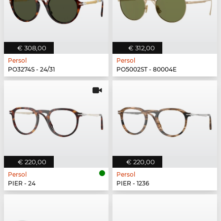
€ 308,00
€ 312,00
Persol
Persol
PO3274S - 24/31
PO5002ST - 80004E
€ 220,00
€ 220,00
Persol
Persol
PIER - 24
PIER - 1236