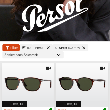
Filter
Persol
S - unter 130 mm
80
€ 188,00
€ 188,00