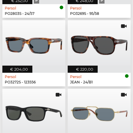
€ 232,00
P
€ 248,00
P
Persol
Persol
PO2803S - 24/57
PO3269S - 95/58
€ 204,00
€ 220,00
Persol
Persol
PO3272S - 123556
JEAN - 24/B1