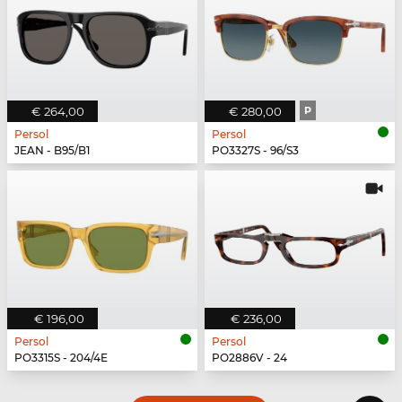
€ 264,00
€ 280,00
P
Persol
Persol
JEAN - B95/B1
PO3327S - 96/S3
€ 196,00
€ 236,00
Persol
Persol
PO3315S - 204/4E
PO2886V - 24