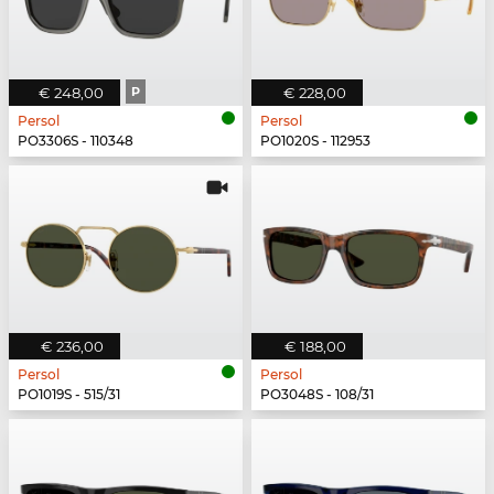
€ 248,00
P
€ 228,00
Persol
Persol
PO3306S - 110348
PO1020S - 112953
€ 236,00
€ 188,00
Persol
Persol
PO1019S - 515/31
PO3048S - 108/31