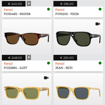
€ 240,00
P
€ 236,00
Persol
Persol
PO3048S - 900058
PO1020S - 113256
€ 248,00
P
€ 220,00
Persol
Persol
PO3288S - 24/57
JEAN - 95/31