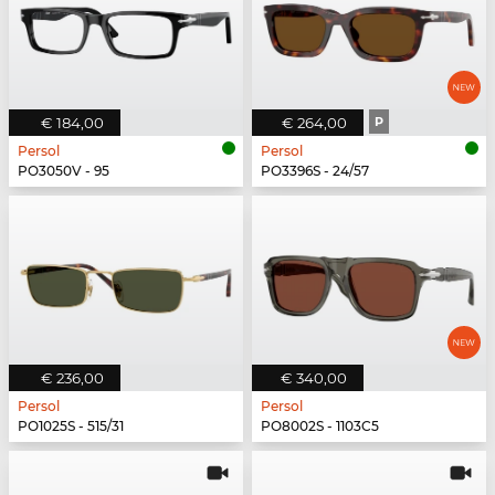
€ 184,00
€ 264,00
P
Persol
Persol
PO3050V - 95
PO3396S - 24/57
€ 236,00
€ 340,00
Persol
Persol
PO1025S - 515/31
PO8002S - 1103C5