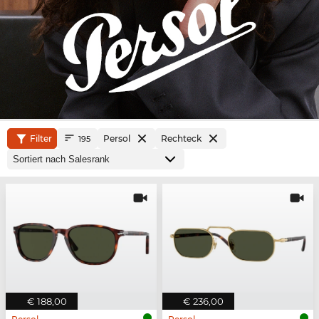
Filter
Persol
Rechteck
195
€ 188,00
€ 236,00