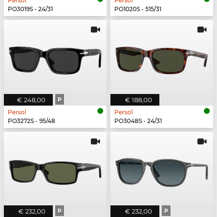
Persol
Persol
PO3019S - 24/31
PO1020S - 515/31
€ 248,00
P
€ 188,00
Persol
Persol
PO3272S - 95/48
PO3048S - 24/31
€ 232,00
P
€ 232,00
P