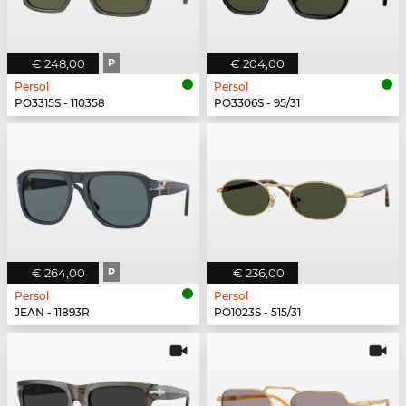
€ 248,00
P
€ 204,00
Persol
Persol
PO3315S - 110358
PO3306S - 95/31
€ 264,00
P
€ 236,00
Persol
Persol
JEAN - 11893R
PO1023S - 515/31