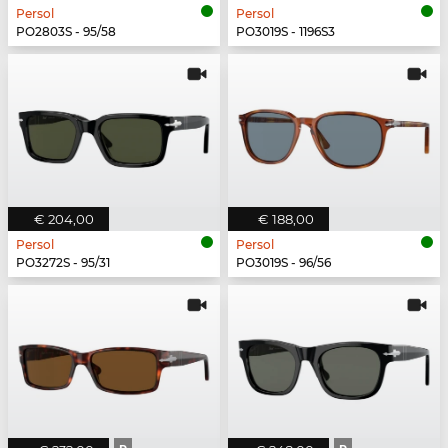
Persol
Persol
PO2803S - 95/58
PO3019S - 1196S3
€ 204,00
€ 188,00
Persol
Persol
PO3272S - 95/31
PO3019S - 96/56