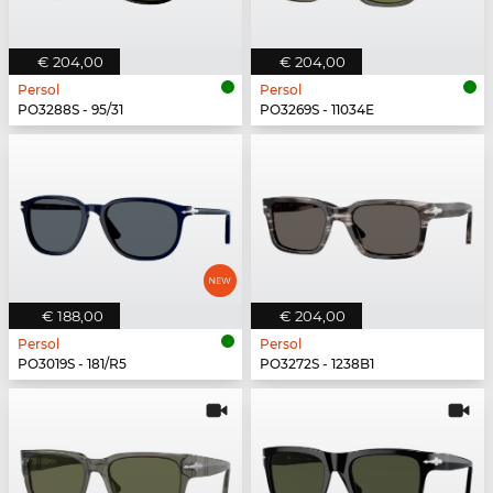
€ 204,00
€ 204,00
Persol
Persol
PO3288S - 95/31
PO3269S - 11034E
€ 188,00
€ 204,00
Persol
Persol
PO3019S - 181/R5
PO3272S - 1238B1