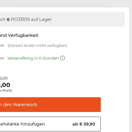
och
6
PO3310S auf Lager
nd Verfügbarkeit
 mm
(Derzeit leider nicht verfügbar)
 mm
Versandfertig in 0 Stunden
5,00
,00
0% MwSt.
In den
Warenkorb
Sehstärke
hinzufügen
ab € 59,90