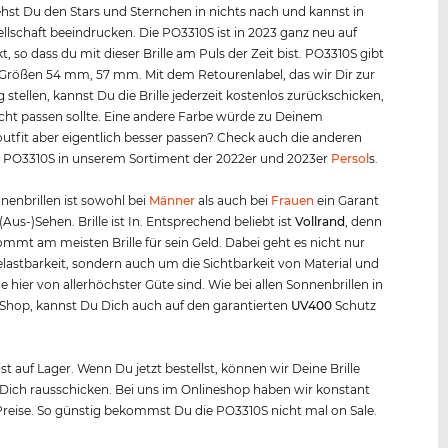
hst Du den Stars und Sternchen in nichts nach und kannst in
ellschaft beeindrucken. Die PO3310S ist in 2023 ganz neu auf
, so dass du mit dieser Brille am Puls der Zeit bist. PO3310S gibt
 Größen 54 mm, 57 mm. Mit dem Retourenlabel, das wir Dir zur
 stellen, kannst Du die Brille jederzeit kostenlos zurückschicken,
 nicht passen sollte. Eine andere Farbe würde zu Deinem
outfit aber eigentlich besser passen? Check auch die anderen
r PO3310S in unserem Sortiment der 2022er und 2023er
Persol
s.
nenbrillen ist sowohl bei
Männer
als auch bei
Frauen
ein Garant
(Aus-)Sehen. Brille ist In. Entsprechend beliebt ist
Vollrand
, denn
mt am meisten Brille für sein Geld. Dabei geht es nicht nur
lastbarkeit, sondern auch um die Sichtbarkeit von Material und
ie hier von allerhöchster Güte sind. Wie bei allen Sonnenbrillen in
Shop, kannst Du Dich auch auf den garantierten
UV400
Schutz
.
 ist auf Lager. Wenn Du jetzt bestellst, können wir Deine Brille
 Dich rausschicken. Bei uns im Onlineshop haben wir konstant
Preise. So günstig bekommst Du die PO3310S nicht mal on Sale.