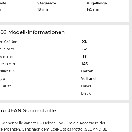
eite
Stegbreite
Bügellänge
m
18 mm
145 mm
10S Modell-Informationen
re Größen
XL
te in mm
57
te in mm
18
nge in mm
145
llen für
Herren
typ
Vollrand
Farbe
Havana
e
Black
zur JEAN Sonnenbrille
r Sonnenbrille kannst Du Deinen Look um ein Accessoire der
sse ergänzen. Ganz nach dem Edel-Optics Motto „SEE AND BE