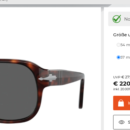
N
Größe u
54
57
€ 27
UVP
€
220
inkl. 20.0