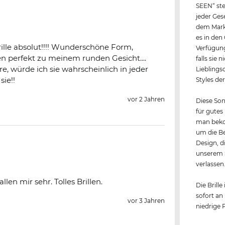
SEEN“ ste
jeder Ges
dem Markt
es in den
rille absolut!!!! Wunderschöne Form,
Verfügung
sen perfekt zu meinem runden Gesicht....
falls sie
e, würde ich sie wahrscheinlich in jeder
Lieblings
sie!!
Styles de
vor 2 Jahren
Diese Son
für gutes 
man bekom
um die Be
Design, d
unserem 
verlassen
len mir sehr. Tolles Brillen.
Die Brille
sofort an
vor 3 Jahren
niedrige 