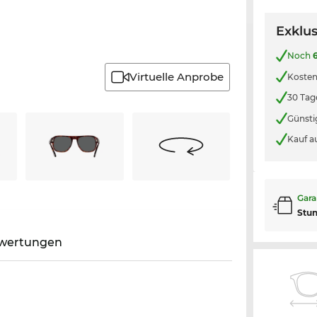
Exklus
Noch
Virtuelle Anprobe
Kosten
30 Tag
Günsti
Kauf a
Gara
Stu
wertungen