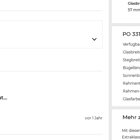
Glasbr
57 m
PO 33
Verfügba
Glasbrei
Stegbrei
Bügellä
Sonnenbri
Rahmen
Rahmen-
...
Glasfarb
‌Mehr 
vor 1 Jahr
Mit diese
Extrakla